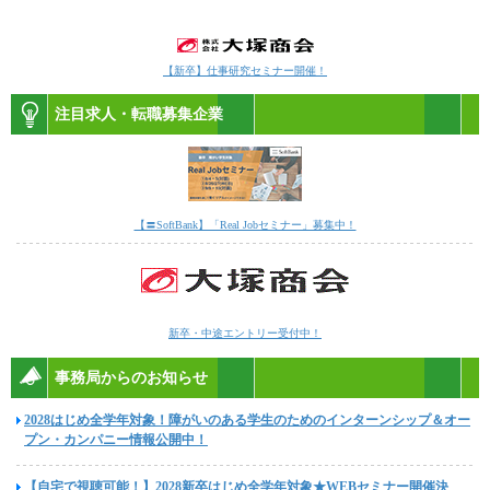
【新卒】仕事研究セミナー開催！
注目求人・転職募集企業
【〓SoftBank】「Real Jobセミナー」募集中！
新卒・中途エントリー受付中！
事務局からのお知らせ
2028はじめ全学年対象！障がいのある学生のためのインターンシップ＆オー
プン・カンパニー情報公開中！
【自宅で視聴可能！】2028新卒はじめ全学年対象★WEBセミナー開催決