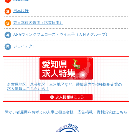
日本銀行
東日本旅客鉄道（JR東日本）
ANAウィングフェローズ・ヴイ王子（ＡＮＡグループ）
ジェイテクト
名古屋地区、尾張地区、三河地区など、愛知県内で積極採用企業の
求人情報はこちらから！
障がい者雇用をお考えの人事ご担当者様 広告掲載・資料請求はこちら