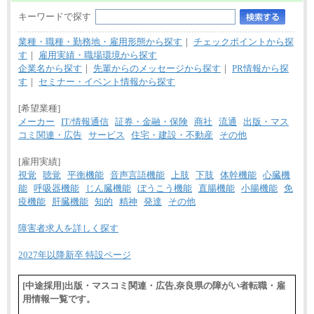
キーワードで探す
業種・職種・勤務地・雇用形態から探す
｜
チェックポイントから探
す
｜
雇用実績・職場環境から探す
企業名から探す
｜
先輩からのメッセージから探す
｜
PR情報から探
す
｜
セミナー・イベント情報から探す
[希望業種]
メーカー
IT/情報通信
証券・金融・保険
商社
流通
出版・マス
コミ関連・広告
サービス
住宅・建設・不動産
その他
[雇用実績]
視覚
聴覚
平衡機能
音声言語機能
上肢
下肢
体幹機能
心臓機
能
呼吸器機能
じん臓機能
ぼうこう機能
直腸機能
小腸機能
免
疫機能
肝臓機能
知的
精神
発達
その他
障害者求人を詳しく探す
2027年以降新卒 特設ページ
[中途採用]出版・マスコミ関連・広告,奈良県の障がい者転職・雇
用情報一覧です。