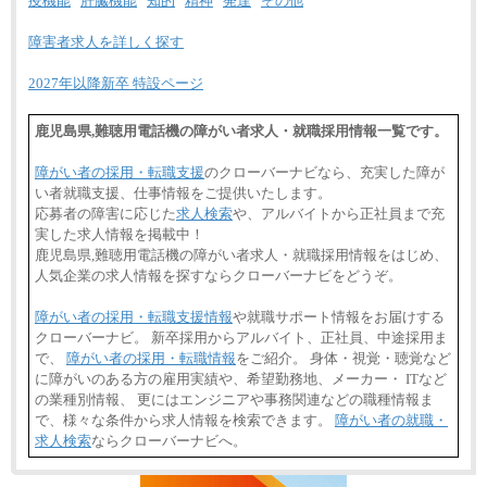
疫機能
肝臓機能
知的
精神
発達
その他
障害者求人を詳しく探す
2027年以降新卒 特設ページ
鹿児島県,難聴用電話機の障がい者求人・就職採用情報一覧です。
障がい者の採用・転職支援
のクローバーナビなら、充実した障が
い者就職支援、仕事情報をご提供いたします。
応募者の障害に応じた
求人検索
や、アルバイトから正社員まで充
実した求人情報を掲載中！
鹿児島県,難聴用電話機の障がい者求人・就職採用情報をはじめ、
人気企業の求人情報を探すならクローバーナビをどうぞ。
障がい者の採用・転職支援情報
や就職サポート情報をお届けする
クローバーナビ。 新卒採用からアルバイト、正社員、中途採用ま
で、
障がい者の採用・転職情報
をご紹介。 身体・視覚・聴覚など
に障がいのある方の雇用実績や、希望勤務地、メーカー・ ITなど
の業種別情報、 更にはエンジニアや事務関連などの職種情報ま
で、様々な条件から求人情報を検索できます。
障がい者の就職・
求人検索
ならクローバーナビへ。