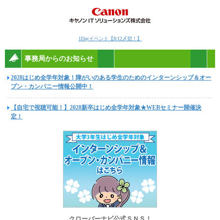
1Dayイベント【8/12〆切！】
事務局からのお知らせ
2028はじめ全学年対象！障がいのある学生のためのインターンシップ＆オー
プン・カンパニー情報公開中！
【自宅で視聴可能！】2028新卒はじめ全学年対象★WEBセミナー開催決
定！
クローバーナビ公式ＳＮＳ！