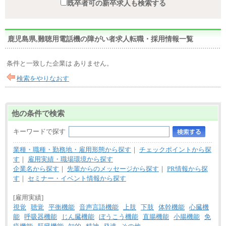
既卒者可の新卒求人も検索する
鹿児島県,難聴用電話機の障がい者求人転職・採用情報一覧
条件と一致した企業は ありません。
検索をやりなおす
他の条件で検索
キーワードで探す
業種・職種・勤務地・雇用形態から探す
｜
チェックポイントから探
す
｜
雇用実績・職場環境から探す
企業名から探す
｜
先輩からのメッセージから探す
｜
PR情報から探
す
｜
セミナー・イベント情報から探す
[雇用実績]
視覚
聴覚
平衡機能
音声言語機能
上肢
下肢
体幹機能
心臓機
能
呼吸器機能
じん臓機能
ぼうこう機能
直腸機能
小腸機能
免