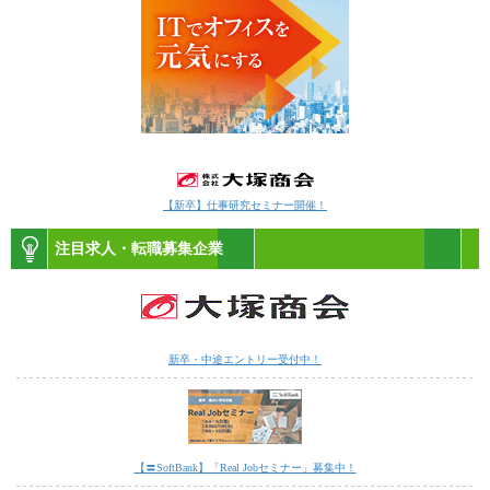
【新卒】仕事研究セミナー開催！
注目求人・転職募集企業
新卒・中途エントリー受付中！
【〓SoftBank】「Real Jobセミナー」募集中！