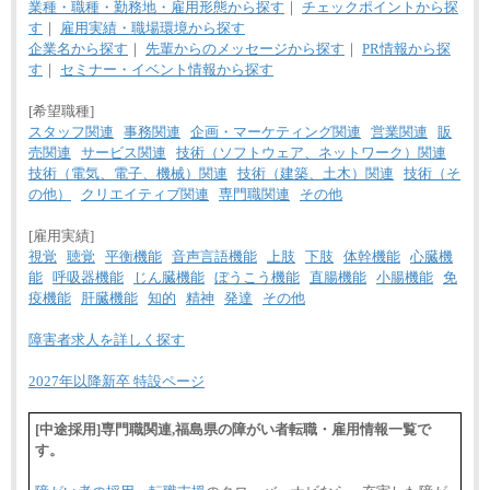
業種・職種・勤務地・雇用形態から探す
｜
チェックポイントから探
す
｜
雇用実績・職場環境から探す
企業名から探す
｜
先輩からのメッセージから探す
｜
PR情報から探
す
｜
セミナー・イベント情報から探す
[希望職種]
スタッフ関連
事務関連
企画・マーケティング関連
営業関連
販
売関連
サービス関連
技術（ソフトウェア、ネットワーク）関連
技術（電気、電子、機械）関連
技術（建築、土木）関連
技術（そ
の他）
クリエイティブ関連
専門職関連
その他
[雇用実績]
視覚
聴覚
平衡機能
音声言語機能
上肢
下肢
体幹機能
心臓機
能
呼吸器機能
じん臓機能
ぼうこう機能
直腸機能
小腸機能
免
疫機能
肝臓機能
知的
精神
発達
その他
障害者求人を詳しく探す
2027年以降新卒 特設ページ
[中途採用]専門職関連,福島県の障がい者転職・雇用情報一覧で
す。