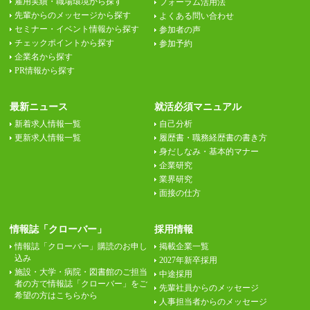
雇用実績・職場環境から探す
フォーラム活用法
先輩からのメッセージから探す
よくある問い合わせ
セミナー・イベント情報から探す
参加者の声
チェックポイントから探す
参加予約
企業名から探す
PR情報から探す
最新ニュース
就活必須マニュアル
新着求人情報一覧
自己分析
更新求人情報一覧
履歴書・職務経歴書の書き方
身だしなみ・基本的マナー
企業研究
業界研究
面接の仕方
情報誌「クローバー」
採用情報
情報誌「クローバー」購読のお申し
掲載企業一覧
込み
2027年新卒採用
施設・大学・病院・図書館のご担当
中途採用
者の方で情報誌「クローバー」をご
先輩社員からのメッセージ
希望の方はこちらから
人事担当者からのメッセージ