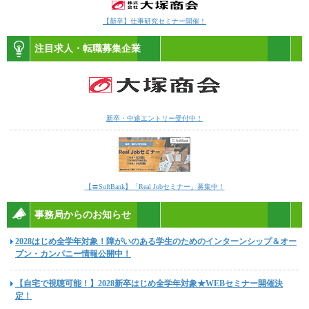
【新卒】仕事研究セミナー開催！
注目求人・転職募集企業
新卒・中途エントリー受付中！
【〓SoftBank】「Real Jobセミナー」募集中！
事務局からのお知らせ
2028はじめ全学年対象！障がいのある学生のためのインターンシップ＆オー
プン・カンパニー情報公開中！
【自宅で視聴可能！】2028新卒はじめ全学年対象★WEBセミナー開催決
定！