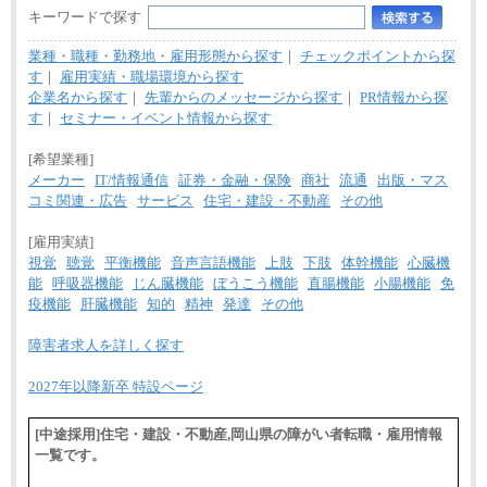
キーワードで探す
業種・職種・勤務地・雇用形態から探す
｜
チェックポイントから探
す
｜
雇用実績・職場環境から探す
企業名から探す
｜
先輩からのメッセージから探す
｜
PR情報から探
す
｜
セミナー・イベント情報から探す
[希望業種]
メーカー
IT/情報通信
証券・金融・保険
商社
流通
出版・マス
コミ関連・広告
サービス
住宅・建設・不動産
その他
[雇用実績]
視覚
聴覚
平衡機能
音声言語機能
上肢
下肢
体幹機能
心臓機
能
呼吸器機能
じん臓機能
ぼうこう機能
直腸機能
小腸機能
免
疫機能
肝臓機能
知的
精神
発達
その他
障害者求人を詳しく探す
2027年以降新卒 特設ページ
[中途採用]住宅・建設・不動産,岡山県の障がい者転職・雇用情報
一覧です。