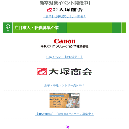
【新卒】仕事研究セミナー開催！
注目求人・転職募集企業
1Dayイベント【8/12〆切！】
新卒・中途エントリー受付中！
【〓SoftBank】「Real Jobセミナー」募集中！