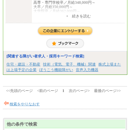
高専・専門学校卒／月給348,000円～
大卒／月給350,000円～
大学院卒／月給362,000円～
[地域社員]月給295,000円～
+ 続きを読む
中途：
【正社員】
[全国社員]月給348,000円～
[地域社員]月給295,000円～
※試用期間中も給与に変更はございません
【契約社員】月給200,000円～
[関連する障がい者求人・採用キーワード検索]
住宅・建設・不動産
技術（電気、電子、機械）関連
株式上場また
は上場予定の企業
ぼうこう機能障がい
音声入力機器
<<先頭のページ
<前のページ
1
次のページ>
最後のページ>>
検索をやりなおす
他の条件で検索