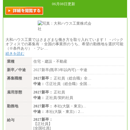
06月08日更新
大和ハウス工業ではさまざまな働き方を取り入れています！ ・バック
オフィスでの募集有 ・全国の事業所のうち、希望の勤務地を選択可能
（※条件あり） ・フレ…
続きを読む
業種
住宅・建設・不動産
新卒／中途
2027新卒(既卒3年以内可)・中途
募集職種
2027新卒：
正社員（総合職）全…
中途：
①正社員（総合職）全国…
雇用形態
2027新卒：
正社員
中途：
正社員/契約社員
勤務地
2027新卒：
本社(大阪・東京)…
中途：
本社(大阪・東京)：2…
2027新卒：
給与
【正社員】
[全国社員]