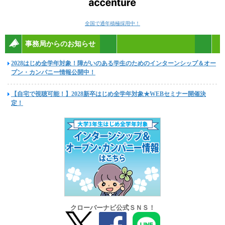
全国で通年積極採用中！
事務局からのお知らせ
2028はじめ全学年対象！障がいのある学生のためのインターンシップ＆オー
プン・カンパニー情報公開中！
【自宅で視聴可能！】2028新卒はじめ全学年対象★WEBセミナー開催決
定！
クローバーナビ公式ＳＮＳ！