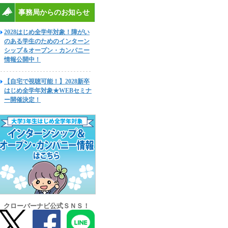
事務局からのお知らせ
2028はじめ全学年対象！障がい
のある学生のためのインターン
シップ＆オープン・カンパニー
情報公開中！
【自宅で視聴可能！】2028新卒
はじめ全学年対象★WEBセミナ
ー開催決定！
クローバーナビ公式ＳＮＳ！