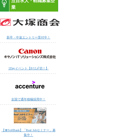
注目求人・転職募集企
業
新卒・中途エントリー受付中！
1Dayイベント【8/12〆切！】
全国で通年積極採用中！
【〓SoftBank】「Real Jobセミナー」募
集中！