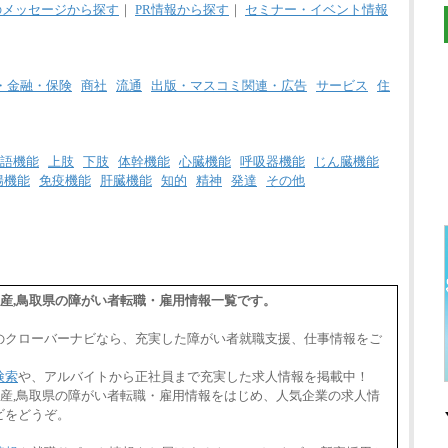
のメッセージから探す
｜
PR情報から探す
｜
セミナー・イベント情報
・金融・保険
商社
流通
出版・マスコミ関連・広告
サービス
住
語機能
上肢
下肢
体幹機能
心臓機能
呼吸器機能
じん臓機能
腸機能
免疫機能
肝臓機能
知的
精神
発達
その他
動産,鳥取県の障がい者転職・雇用情報一覧です。
のクローバーナビなら、充実した障がい者就職支援、仕事情報をご
検索
や、アルバイトから正社員まで充実した求人情報を掲載中！
動産,鳥取県の障がい者転職・雇用情報をはじめ、人気企業の求人情
ビをどうぞ。