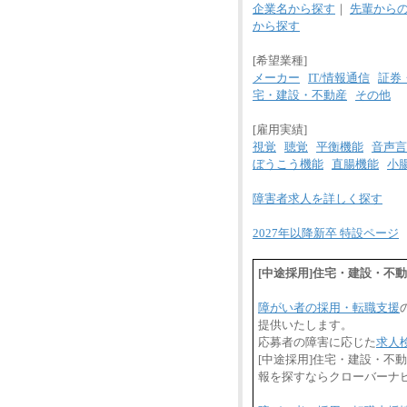
企業名から探す
｜
先輩から
から探す
[希望業種]
メーカー
IT/情報通信
証券
宅・建設・不動産
その他
[雇用実績]
視覚
聴覚
平衡機能
音声言
ぼうこう機能
直腸機能
小
障害者求人を詳しく探す
2027年以降新卒 特設ページ
[中途採用]住宅・建設・不
障がい者の採用・転職支援
提供いたします。
応募者の障害に応じた
求人
[中途採用]住宅・建設・不
報を探すならクローバーナ