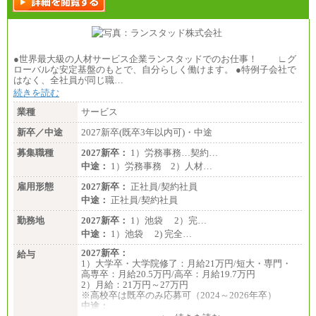
●世界最大級の人材サービス企業ランスタッドでのお仕事！ ∟グ
ローバルな安定基盤のもとで、自分らしく働けます。 ●特例子会社で
はなく、全社員が同じ職…
続きを読む
業種
サービス
新卒／中途
2027新卒(既卒3年以内可)・中途
募集職種
2027新卒：
1）労務事務…契約…
中途：
1）労務事務 2）人材…
雇用形態
2027新卒：
正社員/契約社員
中途：
正社員/契約社員
勤務地
2027新卒：
1）池袋 2）完…
中途：
1）池袋 2) 完全…
2027新卒：
給与
1）大学卒・大学院修了：月給21万円/短大・専門・
高専卒：月給20.5万円/高卒：月給19.7万円
2）月給：21万円～27万円
※高校卒は既卒のみ応募可（2024～2026年卒）
中途：