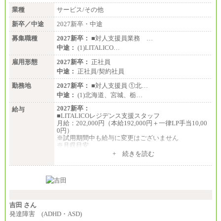
業種
サービス/その他
新卒／中途
2027新卒・中途
募集職種
2027新卒：
■対人支援員業務 …
中途：
(1)LITALICO…
雇用形態
2027新卒：
正社員
中途：
正社員/契約社員
勤務地
2027新卒：
■対人支援員 ①北…
中途：
(1)北海道、宮城、栃…
2027新卒：
給与
■LITALICOレジデンス支援スタッフ
月給：202,000円（本給192,000円＋一律LP手当10,00
0円）
※試用期間中も給与に変更はございません
※月収目安
月給：202,000円
+ 続きを読む
夜勤手当：28,000円（月4回）※1回7,000円、実際の
夜勤回数により変動
東京都居住支援特別手当：20,000円（※支給期間・
条件あり）
---
計：250,000円
吉田 さん
■その他職種共通
発達障害 (ADHD・ASD)
月給：25万3,400円～