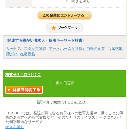
1）月給：21万円～25万円
+ 続きを読む
2）月給：21万円～27万円
[関連する障がい者求人・採用キーワード検索]
サービス
スタッフ関連
アットホームな社風が自慢の企業
心臓機能
障がい
在宅勤務
株式会社LITALICO
05月26日更新
LITALICOでは、発達が気になるお子様への教育支援や、働くことに障
害のある方への就労支援など、そのひとりのライフステージに合わせ
た個別最適なサービス…
続きを読む