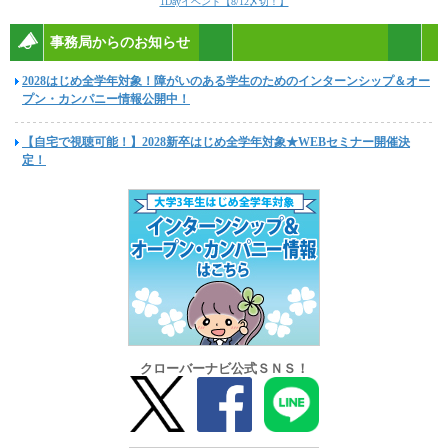
1Dayイベント【8/12〆切！】
事務局からのお知らせ
2028はじめ全学年対象！障がいのある学生のためのインターンシップ＆オー
プン・カンパニー情報公開中！
【自宅で視聴可能！】2028新卒はじめ全学年対象★WEBセミナー開催決
定！
クローバーナビ公式ＳＮＳ！