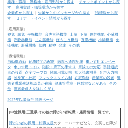
業種・職種・勤務地・雇用形態から探す
｜
チェックポイントから探
す
｜
雇用実績・職場環境から探す
企業名から探す
｜
先輩からのメッセージから探す
｜
PR情報から探
す
｜
セミナー・イベント情報から探す
[雇用実績]
視覚
聴覚
平衡機能
音声言語機能
上肢
下肢
体幹機能
心臓機
能
呼吸器機能
じん臓機能
ぼうこう機能
直腸機能
小腸機能
免
疫機能
肝臓機能
知的
精神
発達
その他
[職場環境]
自動車通勤
勤務時間の配慮
病院へ通院配慮
車いす用エレベー
タ
車いす用トイレ
階段・廊下の手すり
筆談での対応
手話通訳
者の設置
点字ワープロ
難聴用電話機
拡大読書機器
音声入力機
器
独身寮・社宅
フレックスタイム制
在宅勤務
産業医の設置
障
害者職業生活相談員が在籍
健康管理室・休憩室などがある
その
他
障害者求人を詳しく探す
2027年以降新卒 特設ページ
[中途採用]三重県,その他の障がい者転職・雇用情報一覧です。
障がい者の採用・転職支援
のクローバーナビなら、充実した障が