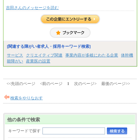
※固定残業代20時間分を手当に含む(33,900円～)
吉田さんのメッセージを読む
※20時間を超過した場合は別途支給
※試用期間中も給与に変更はございません
中途：
(1)(2)月給：25万3400円～28万5900円
※固定残業代20時間分を手当に含む(33,900円～38,20
0円)
※20時間を超過した場合は別途支給
※試用期間中も給与に変更はございません
[関連する障がい者求人・採用キーワード検索]
サービス
クリエイティブ関連
事業内容が多岐にわたる企業
体幹機
能障がい
産業医の設置
<<先頭のページ
<前のページ
1
次のページ>
最後のページ>>
検索をやりなおす
他の条件で検索
キーワードで探す