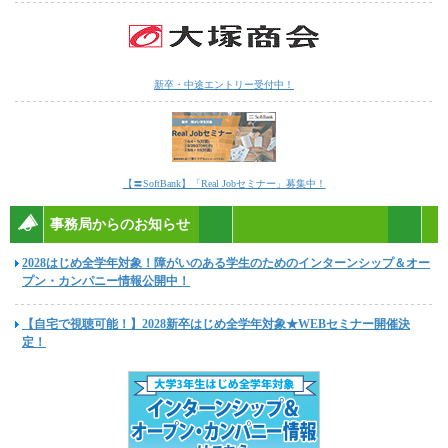
新卒・中途エントリー受付中！
【〓SoftBank】「Real Jobセミナー」募集中！
事務局からのお知らせ
2028はじめ全学年対象！障がいのある学生のためのインターンシップ＆オー
プン・カンパニー情報公開中！
【自宅で視聴可能！】2028新卒はじめ全学年対象★WEBセミナー開催決
定！