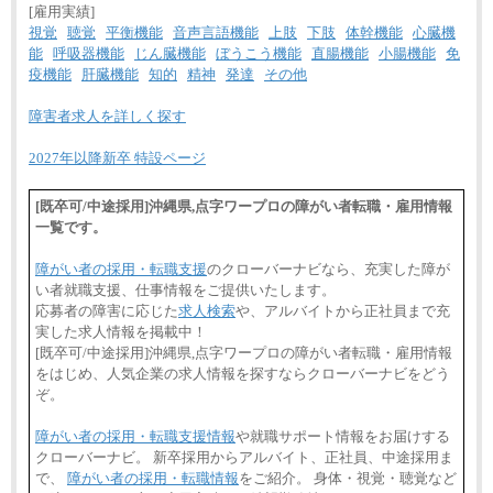
[雇用実績]
視覚
聴覚
平衡機能
音声言語機能
上肢
下肢
体幹機能
心臓機
能
呼吸器機能
じん臓機能
ぼうこう機能
直腸機能
小腸機能
免
疫機能
肝臓機能
知的
精神
発達
その他
障害者求人を詳しく探す
2027年以降新卒 特設ページ
[既卒可/中途採用]沖縄県,点字ワープロの障がい者転職・雇用情報
一覧です。
障がい者の採用・転職支援
のクローバーナビなら、充実した障が
い者就職支援、仕事情報をご提供いたします。
応募者の障害に応じた
求人検索
や、アルバイトから正社員まで充
実した求人情報を掲載中！
[既卒可/中途採用]沖縄県,点字ワープロの障がい者転職・雇用情報
をはじめ、人気企業の求人情報を探すならクローバーナビをどう
ぞ。
障がい者の採用・転職支援情報
や就職サポート情報をお届けする
クローバーナビ。 新卒採用からアルバイト、正社員、中途採用ま
で、
障がい者の採用・転職情報
をご紹介。 身体・視覚・聴覚など