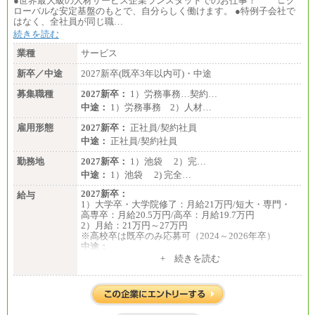
●世界最大級の人材サービス企業ランスタッドでのお仕事！ ∟グ
ローバルな安定基盤のもとで、自分らしく働けます。 ●特例子会社で
はなく、全社員が同じ職…
続きを読む
業種
サービス
新卒／中途
2027新卒(既卒3年以内可)・中途
募集職種
2027新卒：
1）労務事務…契約…
中途：
1）労務事務 2）人材…
雇用形態
2027新卒：
正社員/契約社員
中途：
正社員/契約社員
勤務地
2027新卒：
1）池袋 2）完…
中途：
1）池袋 2) 完全…
2027新卒：
給与
1）大学卒・大学院修了：月給21万円/短大・専門・
高専卒：月給20.5万円/高卒：月給19.7万円
2）月給：21万円～27万円
※高校卒は既卒のみ応募可（2024～2026年卒）
中途：
1）月給：21万円～25万円
+ 続きを読む
2）月給：21万円～27万円