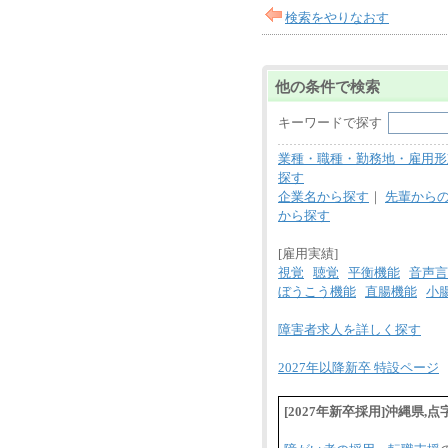
検索をやりなおす
他の条件で検索
キーワードで探す
業種・職種・勤務地・雇用形
探す
企業名から探す
｜
先輩から
から探す
[雇用実績]
視覚
聴覚
平衡機能
音声言
ぼうこう機能
直腸機能
小
障害者求人を詳しく探す
2027年以降新卒 特設ページ
[2027年新卒採用]沖縄県