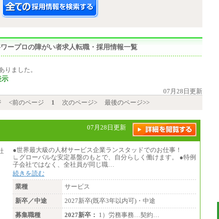
,点字ワープロの障がい者求人転職・採用情報一覧
ありました。
表示
07月28日更新
ジ
<前のページ
1
次のページ>
最後のページ>>
07月28日更新
●世界最大級の人材サービス企業ランスタッドでのお仕事！
∟グローバルな安定基盤のもとで、自分らしく働けます。 ●特例
子会社ではなく、全社員が同じ職…
続きを読む
業種
サービス
新卒／中途
2027新卒(既卒3年以内可)・中途
募集職種
2027新卒：
1）労務事務…契約…