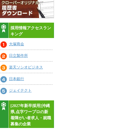
採用情報アクセスラン
キング
大塚商会
日立製作所
楽天ソシオビジネス
日本銀行
ジェイテクト
[2027年新卒採用]沖縄
県,点字ワープロの新
着障がい者求人・就職
募集の企業