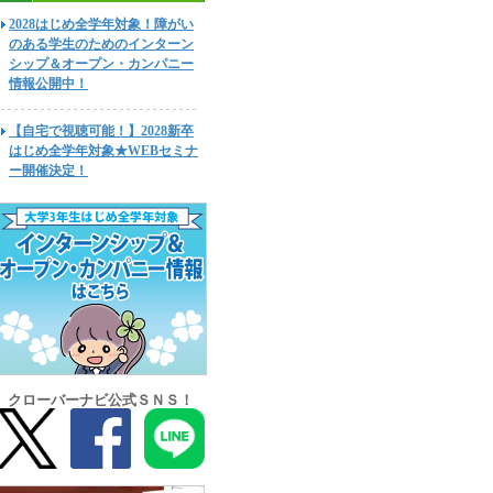
2028はじめ全学年対象！障がい
のある学生のためのインターン
シップ＆オープン・カンパニー
情報公開中！
【自宅で視聴可能！】2028新卒
はじめ全学年対象★WEBセミナ
ー開催決定！
クローバーナビ公式ＳＮＳ！