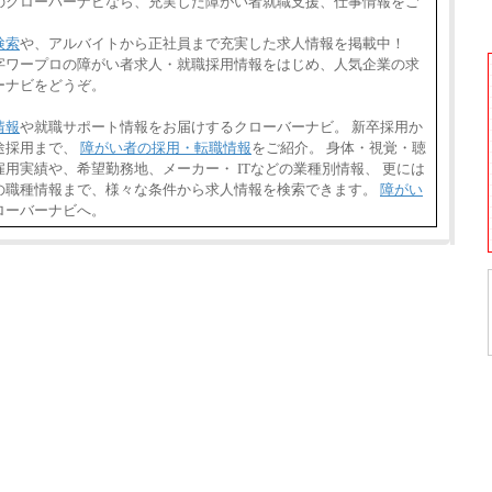
のクローバーナビなら、充実した障がい者就職支援、仕事情報をご
検索
や、アルバイトから正社員まで充実した求人情報を掲載中！
県,点字ワープロの障がい者求人・就職採用情報をはじめ、人気企業の求
ーナビをどうぞ。
情報
や就職サポート情報をお届けするクローバーナビ。 新卒採用か
途採用まで、
障がい者の採用・転職情報
をご紹介。 身体・視覚・聴
用実績や、希望勤務地、メーカー・ ITなどの業種別情報、 更には
の職種情報まで、様々な条件から求人情報を検索できます。
障がい
ローバーナビへ。