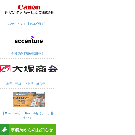
1Dayイベント【8/12〆切！】
全国で通年積極採用中！
新卒・中途エントリー受付中！
【〓SoftBank】「Real Jobセミナー」募
集中！
事務局からのお知らせ