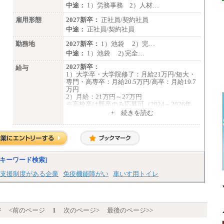
中途：
1）労務事務 2）人材…
雇用形態
2027新卒：
正社員/契約社員
中途：
正社員/契約社員
勤務地
2027新卒：
1）池袋 2）完…
中途：
1）池袋 2) 完全…
2027新卒：
給与
1）大学卒・大学院修了：月給21万円/短大・
専門・高専卒：月給20.5万円/高卒：月給19.7
万円
2）月給：21万円～27万円
※高校卒は既卒のみ応募可（2024～2026年
卒）
+ 続きを読む
中途：
1）月給：21万円～25万円
2）月給：21万円～27万円
キーワード検索]
支援制度がある企業
免疫機能障がい
車いす用トイレ
ジ
<前のページ
1
次のページ>
最後のページ>>