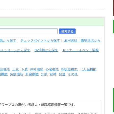
態から探す
｜
チェックポイントから探す
｜
雇用実績・職場環境から
のメッセージから探す
｜
PR情報から探す
｜
セミナー・イベント情報
語機能
上肢
下肢
体幹機能
心臓機能
呼吸器機能
じん臓機能
腸機能
免疫機能
肝臓機能
知的
精神
発達
その他
,点字ワープロの障がい者求人・就職採用情報一覧です。