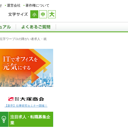
せ
運営会社
著作権について
県,点字ワープロの障がい者求人・就
【新卒】仕事研究セミナー開催！
注目求人・転職募集企
業