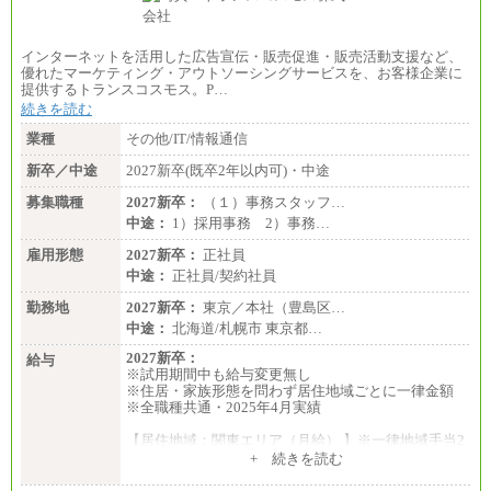
インターネットを活用した広告宣伝・販売促進・販売活動支援など、
優れたマーケティング・アウトソーシングサービスを、お客様企業に
提供するトランスコスモス。P…
続きを読む
業種
その他/IT/情報通信
新卒／中途
2027新卒(既卒2年以内可)・中途
募集職種
2027新卒：
（１）事務スタッフ…
中途：
1）採用事務 2）事務…
雇用形態
2027新卒：
正社員
中途：
正社員/契約社員
勤務地
2027新卒：
東京／本社（豊島区…
中途：
北海道/札幌市 東京都…
2027新卒：
給与
※試用期間中も給与変更無し
※住居・家族形態を問わず居住地域ごとに一律金額
※全職種共通・2025年4月実績
【居住地域：関東エリア（月給） 】※一律地域手当2
5,000円含む
+ 続きを読む
大学院卒：276,100円
大学卒：250,000円