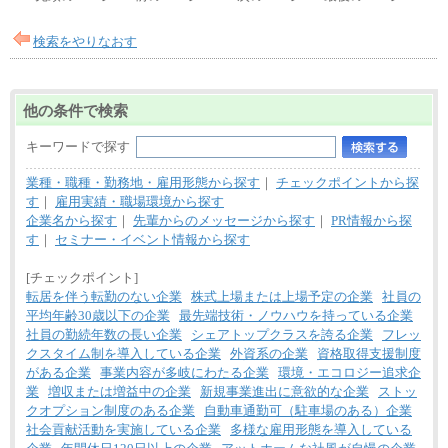
検索をやりなおす
他の条件で検索
キーワードで探す
業種・職種・勤務地・雇用形態から探す
｜
チェックポイントから探
す
｜
雇用実績・職場環境から探す
企業名から探す
｜
先輩からのメッセージから探す
｜
PR情報から探
す
｜
セミナー・イベント情報から探す
[チェックポイント]
転居を伴う転勤のない企業
株式上場または上場予定の企業
社員の
平均年齢30歳以下の企業
最先端技術・ノウハウを持っている企業
社員の勤続年数の長い企業
シェアトップクラスを誇る企業
フレッ
クスタイム制を導入している企業
外資系の企業
資格取得支援制度
がある企業
事業内容が多岐にわたる企業
環境・エコロジー追求企
業
増収または増益中の企業
新規事業進出に意欲的な企業
ストッ
クオプション制度のある企業
自動車通勤可（駐車場のある）企業
社会貢献活動を実施している企業
多様な雇用形態を導入している