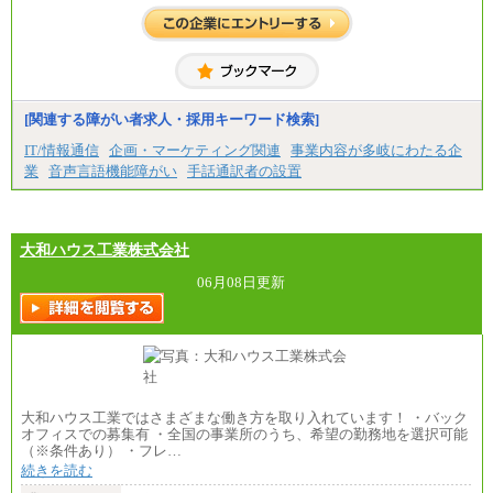
高専卒：244,800円
短大・専門3年制卒：235,300円
短大・専門2年制卒：222,600円
専門1年制卒：212,900円
【居住地域：関西エリア（月給） 】※一律地域手当1
5,000円含む
[関連する障がい者求人・採用キーワード検索]
大学院卒：266,100円
大学卒：240,000円
IT/情報通信
企画・マーケティング関連
事業内容が多岐にわたる企
高専卒：234,800円
業
音声言語機能障がい
手話通訳者の設置
短大・専門3年制卒：225,300円
短大・専門2年制卒：212,600円
専門1年制卒：202,900円
中途：
【全職種共通】
大和ハウス工業株式会社
〔正社員〕
月給212,900円～330,000円
06月08日更新
※実務経験に応じてご相談させていただきます（上
記金額を超える可能性あり）
※職種8）を除き、正社員の場合勤務地は本社のみと
なります
※交通費：月5万円まで
〔契約社員〕
札幌 ：時給1,100円～1,450円
大和ハウス工業ではさまざまな働き方を取り入れています！ ・バック
東京 ：時給1,226円～1,400円
オフィスでの募集有 ・全国の事業所のうち、希望の勤務地を選択可能
横浜 ：時給1,225円～
（※条件あり） ・フレ…
川口 ：時給1,150円～
続きを読む
大阪 ：時給1,177円～1,400円