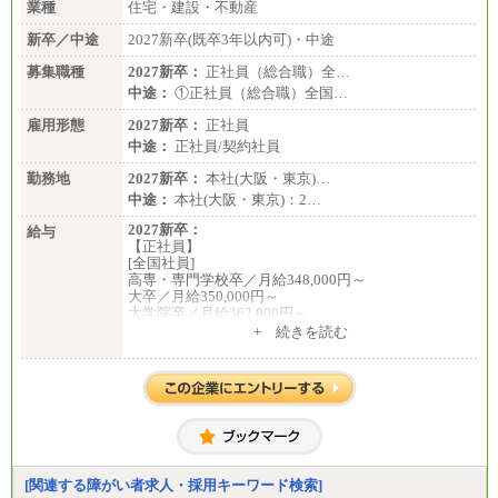
佐世保：時給1,035円～
業種
住宅・建設・不動産
沖縄 ：時給1,025円～1,350円
※給与は実務経験・職種・配属部署によって異なり
新卒／中途
2027新卒(既卒3年以内可)・中途
ます
※交通費：月5万円まで
募集職種
2027新卒：
正社員（総合職）全…
中途：
①正社員（総合職）全国…
雇用形態
2027新卒：
正社員
中途：
正社員/契約社員
勤務地
2027新卒：
本社(大阪・東京)…
中途：
本社(大阪・東京)：2…
2027新卒：
給与
【正社員】
[全国社員]
高専・専門学校卒／月給348,000円～
大卒／月給350,000円～
大学院卒／月給362,000円～
[地域社員]月給295,000円～
+ 続きを読む
中途：
【正社員】
[全国社員]月給348,000円～
[地域社員]月給295,000円～
※試用期間中も給与に変更はございません
【契約社員】月給200,000円～
[関連する障がい者求人・採用キーワード検索]