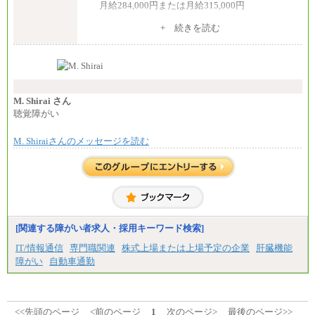
月給284,000円または月給315,000円
※入社後早期から、自律的な業務遂行が求めら
+ 続きを読む
れる職務を担う方については、月額給与315,000円で
す。
なお、高度なスキルや専門性を持ち、より高
い職責を担う方については、さらに高い金額を個別
に設定します。
※習熟度を上げるための育成が一定期間必要で
上司の指示に基づき職務を遂行する方については、
M. Shirai さん
月額給与284,000円となります。
聴覚障がい
※個別に設定する給与については、選考の過程
で決定していきます。
M. Shiraiさんのメッセージを読む
※上記に加え、所定労働時間外に勤務をした場
合には、時間外勤務手当を支給します。
※試用期間中も給与に変更はございません。
中途：
＜募集各社・全職種共通＞
月給21万円以上～
※試用期間中の給与に変更はありません。
[関連する障がい者求人・採用キーワード検索]
※経験・能力を考慮し、当社規定により決定いたし
IT/情報通信
専門職関連
株式上場または上場予定の企業
肝臓機能
ます。
障がい
自動車通勤
<<先頭のページ
<前のページ
1
次のページ>
最後のページ>>