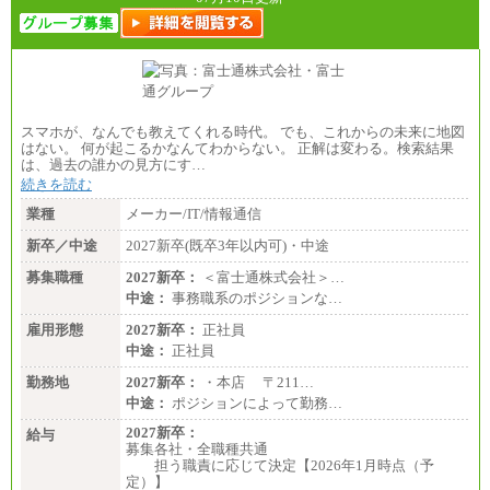
スマホが、なんでも教えてくれる時代。 でも、これからの未来に地図
はない。 何が起こるかなんてわからない。 正解は変わる。検索結果
は、過去の誰かの見方にす…
続きを読む
業種
メーカー/IT/情報通信
新卒／中途
2027新卒(既卒3年以内可)・中途
募集職種
2027新卒：
＜富士通株式会社＞…
中途：
事務職系のポジションな…
雇用形態
2027新卒：
正社員
中途：
正社員
勤務地
2027新卒：
・本店 〒211…
中途：
ポジションによって勤務…
2027新卒：
給与
募集各社・全職種共通
担う職責に応じて決定【2026年1月時点（予
定）】