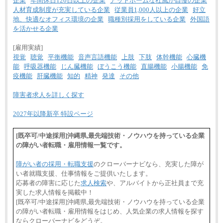
企業
年間休日120日以上の企業
アットホームな社風が自慢の企業
人材育成制度が充実している企業
従業員1,000人以上の企業
好立
地、快適なオフィス環境の企業
職種別採用をしている企業
外国語
を活かせる企業
[雇用実績]
視覚
聴覚
平衡機能
音声言語機能
上肢
下肢
体幹機能
心臓機
能
呼吸器機能
じん臓機能
ぼうこう機能
直腸機能
小腸機能
免
疫機能
肝臓機能
知的
精神
発達
その他
障害者求人を詳しく探す
2027年以降新卒 特設ページ
[既卒可/中途採用]沖縄県,最先端技術・ノウハウを持っている企業
の障がい者転職・雇用情報一覧です。
障がい者の採用・転職支援
のクローバーナビなら、充実した障が
い者就職支援、仕事情報をご提供いたします。
応募者の障害に応じた
求人検索
や、アルバイトから正社員まで充
実した求人情報を掲載中！
[既卒可/中途採用]沖縄県,最先端技術・ノウハウを持っている企業
の障がい者転職・雇用情報をはじめ、人気企業の求人情報を探す
ならクローバーナビをどうぞ。