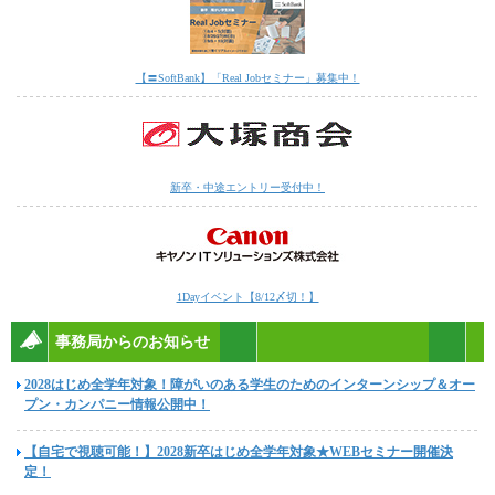
【〓SoftBank】「Real Jobセミナー」募集中！
新卒・中途エントリー受付中！
1Dayイベント【8/12〆切！】
事務局からのお知らせ
2028はじめ全学年対象！障がいのある学生のためのインターンシップ＆オー
プン・カンパニー情報公開中！
【自宅で視聴可能！】2028新卒はじめ全学年対象★WEBセミナー開催決
定！