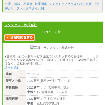
住宅・建設・不動産
営業関連
シェアトップクラスを誇る企業
上肢
障がい
フレックスタイム制
ランスタッド株式会社
07月28日更新
●世界最大級の人材サービス企業ランスタッドでのお仕事！ ∟グ
ローバルな安定基盤のもとで、自分らしく働けます。 ●特例子会社で
はなく、全社員が同じ職…
続きを読む
業種
サービス
新卒／中途
2027新卒(既卒3年以内可)・中途
募集職種
2027新卒：
1）労務事務…契約…
中途：
1）労務事務 2）人材…
雇用形態
2027新卒：
正社員/契約社員
中途：
正社員/契約社員