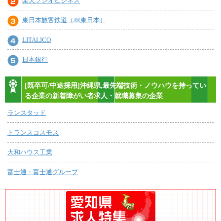
楽天ソシオビジネス
東日本旅客鉄道（JR東日本）
LITALICO
日本銀行
[既卒可/中途採用]沖縄県,最先端技術・ノウハウを持ってい
る企業の新着障がい者求人・就職募集の企業
ランスタッド
トランスコスモス
大和ハウス工業
富士通・富士通グループ