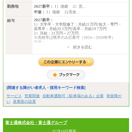
勤務地
2027新卒：
1）池袋 2）完…
中途：
1）池袋 2) 完全…
2027新卒：
給与
1）大学卒・大学院修了：月給21万円/短大・専門・
高専卒：月給20.5万円/高卒：月給19.7万円
2）月給：21万円～27万円
※高校卒は既卒のみ応募可（2024～2026年卒）
中途：
1）月給：21万円～25万円
+ 続きを読む
2）月給：21万円～27万円
[関連する障がい者求人・採用キーワード検索]
サービス
営業関連
自動車通勤可（駐車場のある）企業
視覚障が
い
産業医の設置
富士通株式会社・富士通グループ
07月10日更新