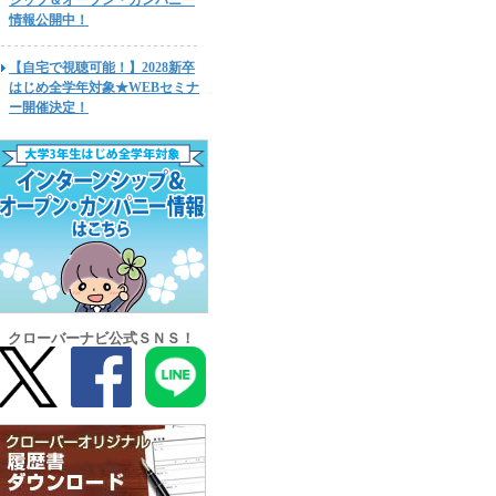
シップ＆オープン・カンパニー
情報公開中！
【自宅で視聴可能！】2028新卒
はじめ全学年対象★WEBセミナ
ー開催決定！
クローバーナビ公式ＳＮＳ！