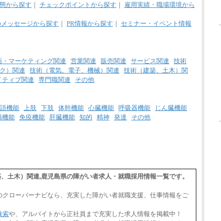
態から探す
｜
チェックポイントから探す
｜
雇用実績・職場環境から
のメッセージから探す
｜
PR情報から探す
｜
セミナー・イベント情報
画・マーケティング関連
営業関連
販売関連
サービス関連
技術
ク）関連
技術（電気、電子、機械）関連
技術（建築、土木）関
イティブ関連
専門職関連
その他
語機能
上肢
下肢
体幹機能
心臓機能
呼吸器機能
じん臓機能
腸機能
免疫機能
肝臓機能
知的
精神
発達
その他
（建築、土木）関連,鹿児島県の障がい者求人・就職採用情報一覧です。
のクローバーナビなら、充実した障がい者就職支援、仕事情報をご
検索
や、アルバイトから正社員まで充実した求人情報を掲載中！