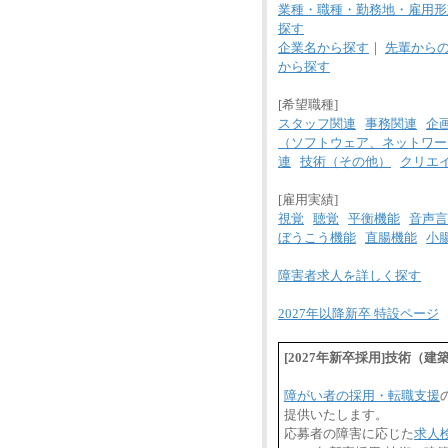
業種・職種・勤務地・雇用形
探す
企業名から探す
｜
先輩から
から探す
[希望職種]
スタッフ関連
事務関連
企
（ソフトウェア、ネットワー
連
技術（その他）
クリエ
[雇用実績]
視覚
聴覚
平衡機能
音声言
ぼうこう機能
直腸機能
小
障害者求人を詳しく探す
2027年以降新卒 特設ページ
[2027年新卒採用]技術
障がい者の採用・転職支援
提供いたします。
応募者の障害に応じた
求人