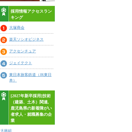
採用情報アクセスラン
キング
大塚商会
楽天ソシオビジネス
アクセンチュア
ジェイテクト
東日本旅客鉄道（JR東日
本）
[2027年新卒採用]技術
（建築、土木）関連,
鹿児島県の新着障がい
者求人・就職募集の企
業
大林組