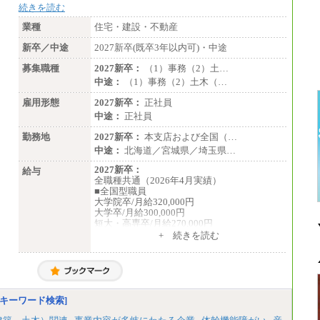
続きを読む
業種
住宅・建設・不動産
新卒／中途
2027新卒(既卒3年以内可)・中途
募集職種
2027新卒：
（1）事務（2）土…
中途：
（1）事務（2）土木（…
雇用形態
2027新卒：
正社員
中途：
正社員
勤務地
2027新卒：
本支店および全国（…
中途：
北海道／宮城県／埼玉県…
2027新卒：
給与
全職種共通（2026年4月実績）
■全国型職員
大学院卒/月給320,000円
大学卒/月給300,000円
短大・高専卒/月給270,000円
+ 続きを読む
■拠点型職員※
大学院卒/月給256,000円～288,000円
大学卒/月給240,000円～270,000円
短大・高専卒/月給216,000円～243,000円
■特定職員※
キーワード検索]
大学院卒/月給234,000円～263,000円
大学卒/月給219,000円～246,000円