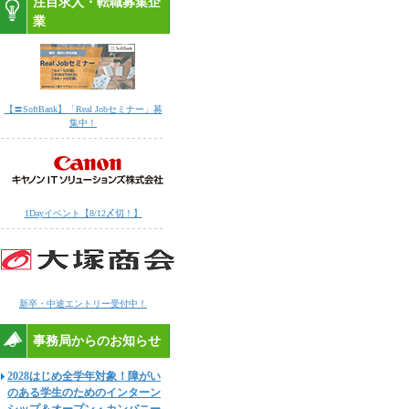
注目求人・転職募集企
業
【〓SoftBank】「Real Jobセミナー」募
集中！
1Dayイベント【8/12〆切！】
新卒・中途エントリー受付中！
事務局からのお知らせ
2028はじめ全学年対象！障がい
のある学生のためのインターン