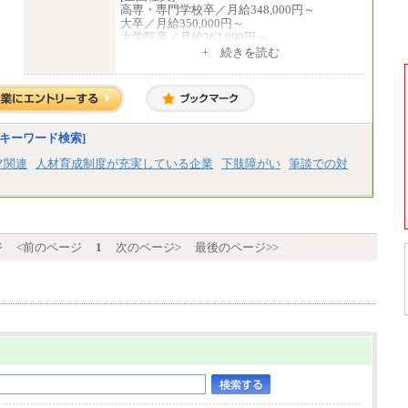
高専・専門学校卒／月給348,000円～
大卒／月給350,000円～
大学院卒／月給362,000円～
[地域社員]月給295,000円～
+ 続きを読む
中途：
【正社員】
[全国社員]月給348,000円～
[地域社員]月給295,000円～
※試用期間中も給与に変更はございません
【契約社員】月給200,000円～
キーワード検索]
フ関連
人材育成制度が充実している企業
下肢障がい
筆談での対
ジ
<前のページ
1
次のページ>
最後のページ>>