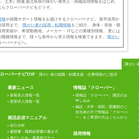
（建築、土木）関連,鹿児島県の障がい者求人・就職採用情報をはじめ、
ならクローバーナビをどうぞ。
情報
や就職サポート情報をお届けするクローバーナビ。 新卒採用か
途採用まで、
障がい者の採用・転職情報
をご紹介。 身体・視覚・聴
用実績や、希望勤務地、メーカー・ ITなどの業種別情報、 更には
の職種情報まで、様々な条件から求人情報を検索できます。
障がい
ローバーナビへ。
障がい
ローバーナビTOP
障がい者の就職・転職支援・仕事情報のご提供
最新ニュース
情報誌「クローバー」
新着求人情報一覧
情報誌「クローバー」購読のお
申し込み
更新求人情報一覧
施設・大学・病院・図書館のご
担当者の方で情報誌「クローバ
ー」をご希望の方はこちらから
就活必須マニュアル
自己分析
履歴書・職務経歴書の書き方
採用情報
身だしなみ・基本的マナー