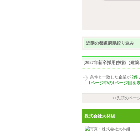
近隣の都道府県絞り込み
[2027年新卒採用]技術（
2件
条件と一致した企業が
1ページ中の1ページ目を
<<先頭のペー
株式会社大林組