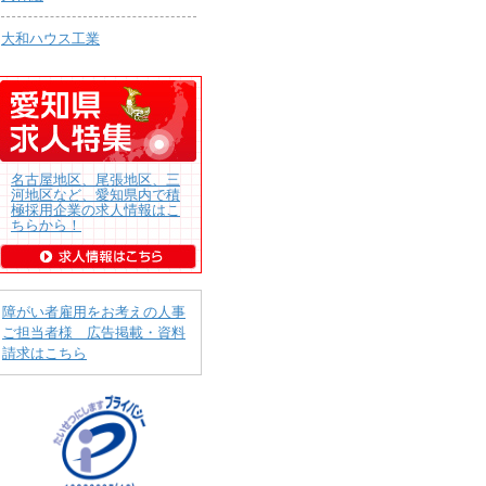
大和ハウス工業
名古屋地区、尾張地区、三
河地区など、愛知県内で積
極採用企業の求人情報はこ
ちらから！
障がい者雇用をお考えの人事
ご担当者様 広告掲載・資料
請求はこちら