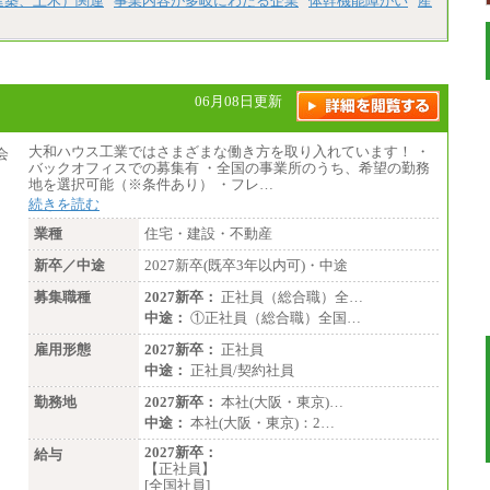
建築、土木）関連
事業内容が多岐にわたる企業
体幹機能障がい
産
短大・高専卒/月給197,000円～222,000円
※拠点型職員、特定職員の給与は、生活の拠
点が定まることによるメリットおよび地域ご
との生計費などの地域差指数を勘案して拠点
ごとに定めています。
06月08日更新
中途：
全職種共通
月給制
大和ハウス工業ではさまざまな働き方を取り入れています！ ・
226,600円～390,100円（勤務地域等により異
バックオフィスでの募集有 ・全国の事業所のうち、希望の勤務
なります）
地を選択可能（※条件あり） ・フレ…
・ご経験やスキルを考慮し、選考の中で決定
続きを読む
いたします。
・試用期間中も同額支給します。
業種
住宅・建設・不動産
新卒／中途
2027新卒(既卒3年以内可)・中途
募集職種
2027新卒：
正社員（総合職）全…
中途：
①正社員（総合職）全国…
雇用形態
2027新卒：
正社員
中途：
正社員/契約社員
勤務地
2027新卒：
本社(大阪・東京)…
中途：
本社(大阪・東京)：2…
2027新卒：
給与
【正社員】
[全国社員]