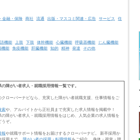
・金融・保険
商社
流通
出版・マスコミ関連・広告
サービス
住
語機能
上肢
下肢
体幹機能
心臓機能
呼吸器機能
じん臓機能
腸機能
免疫機能
肝臓機能
知的
精神
発達
その他
山形県の障がい者求人・就職採用情報一覧です。
のクローバーナビなら、充実した障がい者就職支援、仕事情報をご
検索
や、アルバイトから正社員まで充実した求人情報を掲載中！
,山形県の障がい者求人・就職採用情報をはじめ、人気企業の求人情報を
どうぞ。
情報
や就職サポート情報をお届けするクローバーナビ。 新卒採用か
途採用まで、
障がい者の採用・転職情報
をご紹介。 身体・視覚・聴