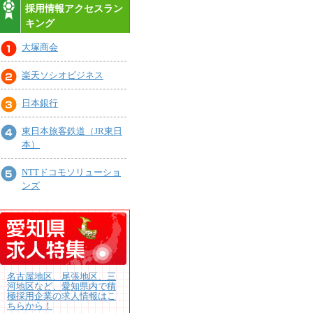
採用情報アクセスラン
キング
大塚商会
楽天ソシオビジネス
日本銀行
東日本旅客鉄道（JR東日
本）
NTTドコモソリューショ
ンズ
名古屋地区、尾張地区、三
河地区など、愛知県内で積
極採用企業の求人情報はこ
ちらから！