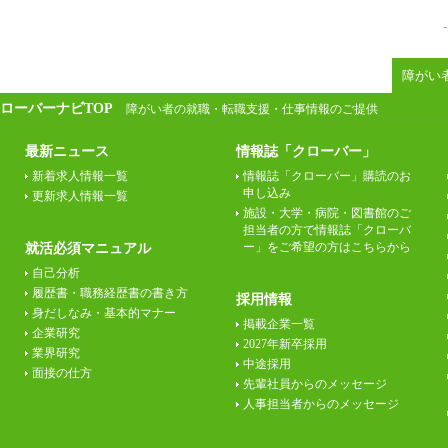
障がい
ローバーナビTOP
障がい者の就職・転職支援・仕事情報のご提供
最新ニュース
情報誌「クローバー」
新着求人情報一覧
情報誌「クローバー」購読のお
申し込み
更新求人情報一覧
施設・大学・病院・図書館のご
担当者の方で情報誌「クローバ
ー」をご希望の方はこちらから
就活必須マニュアル
自己分析
履歴書・職務経歴書の書き方
採用情報
身だしなみ・基本的マナー
掲載企業一覧
企業研究
2027年新卒採用
業界研究
中途採用
面接の仕方
先輩社員からのメッセージ
人事担当者からのメッセージ