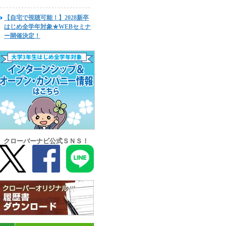
【自宅で視聴可能！】2028新卒
はじめ全学年対象★WEBセミナ
ー開催決定！
クローバーナビ公式ＳＮＳ！