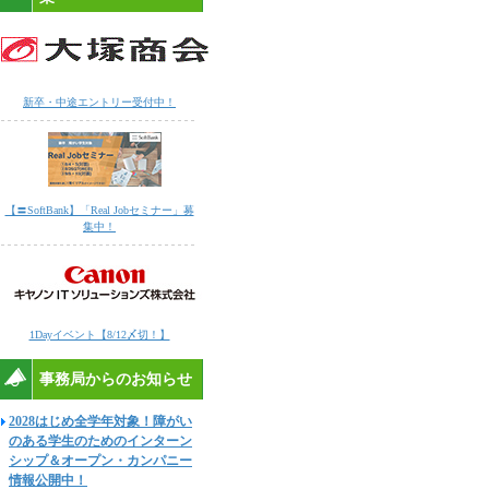
新卒・中途エントリー受付中！
【〓SoftBank】「Real Jobセミナー」募
集中！
1Dayイベント【8/12〆切！】
事務局からのお知らせ
2028はじめ全学年対象！障がい
のある学生のためのインターン
シップ＆オープン・カンパニー
情報公開中！