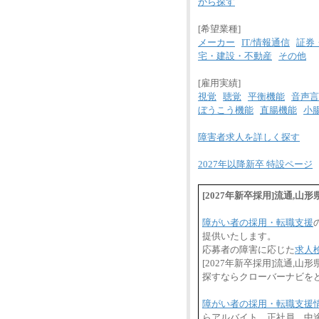
から探す
[希望業種]
メーカー
IT/情報通信
証券
宅・建設・不動産
その他
[雇用実績]
視覚
聴覚
平衡機能
音声言
ぼうこう機能
直腸機能
小
障害者求人を詳しく探す
2027年以降新卒 特設ページ
[2027年新卒採用]流通,
障がい者の採用・転職支援
提供いたします。
応募者の障害に応じた
求人
[2027年新卒採用]流通
探すならクローバーナビを
障がい者の採用・転職支援
らアルバイト、正社員、中