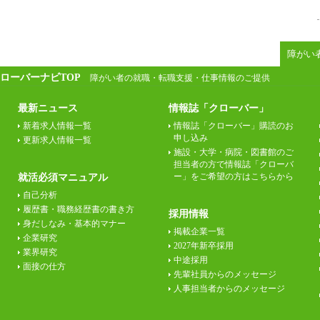
障がい
ローバーナビTOP
障がい者の就職・転職支援・仕事情報のご提供
最新ニュース
情報誌「クローバー」
新着求人情報一覧
情報誌「クローバー」購読のお
申し込み
更新求人情報一覧
施設・大学・病院・図書館のご
担当者の方で情報誌「クローバ
ー」をご希望の方はこちらから
就活必須マニュアル
自己分析
履歴書・職務経歴書の書き方
採用情報
身だしなみ・基本的マナー
掲載企業一覧
企業研究
2027年新卒採用
業界研究
中途採用
面接の仕方
先輩社員からのメッセージ
人事担当者からのメッセージ