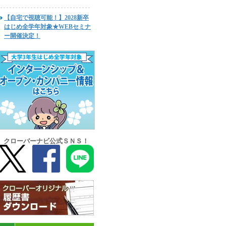
【自宅で視聴可能！】2028新卒
はじめ全学年対象★WEBセミナ
ー開催決定！
クローバーナビ公式ＳＮＳ！