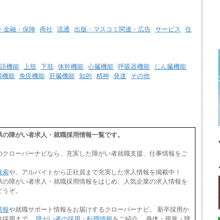
・金融・保険
商社
流通
出版・マスコミ関連・広告
サービス
住
語機能
上肢
下肢
体幹機能
心臓機能
呼吸器機能
じん臓機能
腸機能
免疫機能
肝臓機能
知的
精神
発達
その他
熊本県の障がい者求人・就職採用情報一覧です。
のクローバーナビなら、充実した障がい者就職支援、仕事情報をご
検索
や、アルバイトから正社員まで充実した求人情報を掲載中！
,熊本県の障がい者求人・就職採用情報をはじめ、人気企業の求人情報を
どうぞ。
情報
や就職サポート情報をお届けするクローバーナビ。 新卒採用か
途採用まで、
障がい者の採用・転職情報
をご紹介。 身体・視覚・聴