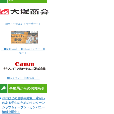
新卒・中途エントリー受付中！
【〓SoftBank】「Real Jobセミナー」募
集中！
1Dayイベント【8/12〆切！】
事務局からのお知らせ
2028はじめ全学年対象！障がい
のある学生のためのインターン
シップ＆オープン・カンパニー
情報公開中！