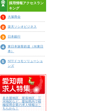
採用情報アクセスラン
キング
大塚商会
楽天ソシオビジネス
日本銀行
東日本旅客鉄道（JR東日
本）
NTTドコモソリューショ
ンズ
名古屋地区、尾張地区、三
河地区など、愛知県内で積
極採用企業の求人情報はこ
ちらから！