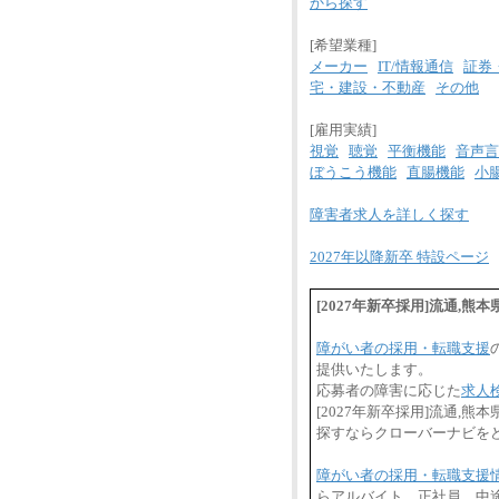
から探す
[希望業種]
メーカー
IT/情報通信
証券
宅・建設・不動産
その他
[雇用実績]
視覚
聴覚
平衡機能
音声言
ぼうこう機能
直腸機能
小
障害者求人を詳しく探す
2027年以降新卒 特設ページ
[2027年新卒採用]流通,
障がい者の採用・転職支援
提供いたします。
応募者の障害に応じた
求人
[2027年新卒採用]流通
探すならクローバーナビを
障がい者の採用・転職支援
らアルバイト、正社員、中