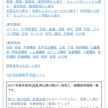
業種・職種・勤務地・雇用形態から探す
｜
チェックポイントから探
す
｜
雇用実績・職場環境から探す
企業名から探す
｜
先輩からのメッセージから探す
｜
PR情報から探
す
｜
セミナー・イベント情報から探す
[希望業種]
メーカー
IT/情報通信
証券・金融・保険
商社
流通
出版・マス
コミ関連・広告
サービス
住宅・建設・不動産
その他
[雇用実績]
視覚
聴覚
平衡機能
音声言語機能
上肢
下肢
体幹機能
心臓機
能
呼吸器機能
じん臓機能
ぼうこう機能
直腸機能
小腸機能
免
疫機能
肝臓機能
知的
精神
発達
その他
障害者求人を詳しく探す
2027年以降新卒 特設ページ
[2027年新卒採用]流通,岡山県の障がい者求人・就職採用情報一覧
です。
障がい者の採用・転職支援
のクローバーナビなら、充実した障が
い者就職支援、仕事情報をご提供いたします。