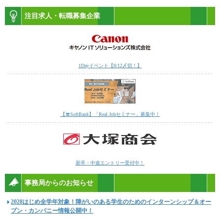
注目求人・転職募集企業
1Dayイベント【8/12〆切！】
【〓SoftBank】「Real Jobセミナー」募集中！
新卒・中途エントリー受付中！
事務局からのお知らせ
2028はじめ全学年対象！障がいのある学生のためのインターンシップ＆オー
プン・カンパニー情報公開中！