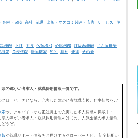
・金融・保険
商社
流通
出版・マスコミ関連・広告
サービス
住
語機能
上肢
下肢
体幹機能
心臓機能
呼吸器機能
じん臓機能
腸機能
免疫機能
肝臓機能
知的
精神
発達
その他
和歌山県の障がい者求人・就職採用情報一覧です。
のクローバーナビなら、充実した障がい者就職支援、仕事情報をご
検索
や、アルバイトから正社員まで充実した求人情報を掲載中！
,和歌山県の障がい者求人・就職採用情報をはじめ、人気企業の求人情報
をどうぞ。
情報
や就職サポート情報をお届けするクローバーナビ。 新卒採用か