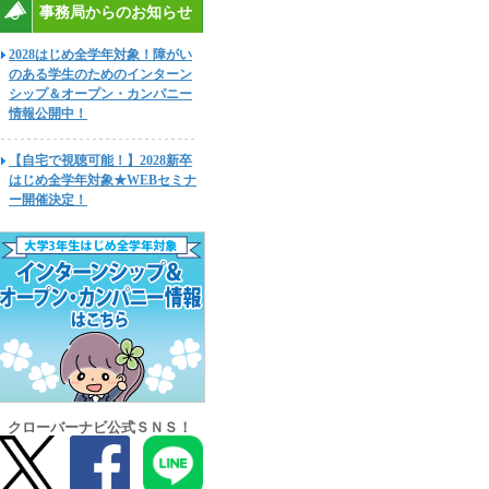
事務局からのお知らせ
2028はじめ全学年対象！障がい
のある学生のためのインターン
シップ＆オープン・カンパニー
情報公開中！
【自宅で視聴可能！】2028新卒
はじめ全学年対象★WEBセミナ
ー開催決定！
クローバーナビ公式ＳＮＳ！