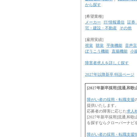
から探す
[希望業種]
メーカー
IT/情報通信
証券
宅・建設・不動産
その他
[雇用実績]
視覚
聴覚
平衡機能
音声言
ぼうこう機能
直腸機能
小
障害者求人を詳しく探す
2027年以降新卒 特設ページ
[2027年新卒採用]流通,
障がい者の採用・転職支援
提供いたします。
応募者の障害に応じた
求人
[2027年新卒採用]流通
を探すならクローバーナビ
障がい者の採用・転職支援