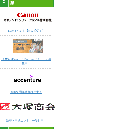
業
1Dayイベント【8/12〆切！】
【〓SoftBank】「Real Jobセミナー」募
集中！
全国で通年積極採用中！
新卒・中途エントリー受付中！