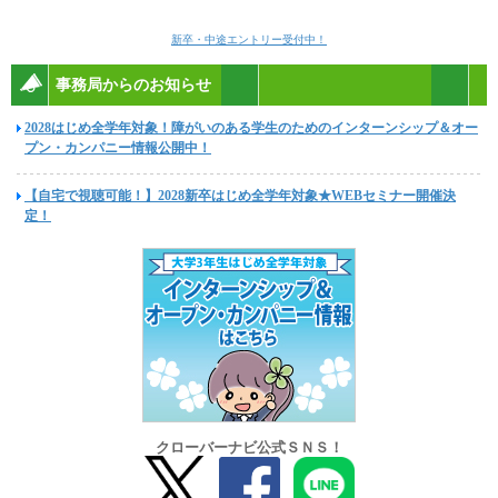
新卒・中途エントリー受付中！
事務局からのお知らせ
2028はじめ全学年対象！障がいのある学生のためのインターンシップ＆オー
プン・カンパニー情報公開中！
【自宅で視聴可能！】2028新卒はじめ全学年対象★WEBセミナー開催決
定！
クローバーナビ公式ＳＮＳ！