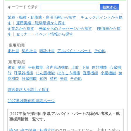
キーワードで探す
業種・職種・勤務地・雇用形態から探す
｜
チェックポイントから探
す
｜
雇用実績・職場環境から探す
企業名から探す
｜
先輩からのメッセージから探す
｜
PR情報から探
す
｜
セミナー・イベント情報から探す
[雇用形態]
正社員
契約社員
嘱託社員
アルバイト・パート
その他
[雇用実績]
視覚
聴覚
平衡機能
音声言語機能
上肢
下肢
体幹機能
心臓機
能
呼吸器機能
じん臓機能
ぼうこう機能
直腸機能
小腸機能
免
疫機能
肝臓機能
知的
精神
発達
その他
障害者求人を詳しく探す
2027年以降新卒 特設ページ
[2027年新卒採用]山梨県,アルバイト・パートの障がい者求人・就
職採用情報一覧です。
障がい者の採用・転職支援
のクローバーナビなら、充実した障が