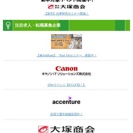
【新卒】仕事研究セミナー開催！
注目求人・転職募集企業
【〓SoftBank】「Real Jobセミナー」募集中！
1Dayイベント【8/12〆切！】
全国で通年積極採用中！