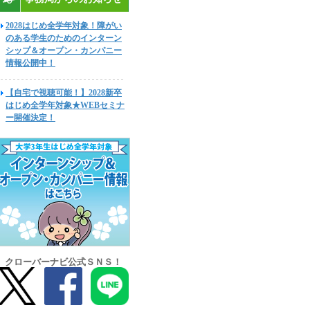
2028はじめ全学年対象！障がい
のある学生のためのインターン
シップ＆オープン・カンパニー
情報公開中！
【自宅で視聴可能！】2028新卒
はじめ全学年対象★WEBセミナ
ー開催決定！
クローバーナビ公式ＳＮＳ！