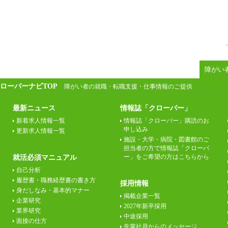
障がい
ローバーナビTOP
障がい者の就職・転職支援・仕事情報のご提供
最新ニュース
情報誌「クローバー」
新着求人情報一覧
情報誌「クローバー」購読のお
申し込み
更新求人情報一覧
施設・大学・病院・図書館のご
担当者の方で情報誌「クローバ
ー」をご希望の方はこちらから
就活必須マニュアル
自己分析
履歴書・職務経歴書の書き方
採用情報
身だしなみ・基本的マナー
掲載企業一覧
企業研究
2027年新卒採用
業界研究
中途採用
面接の仕方
先輩社員からのメッセージ