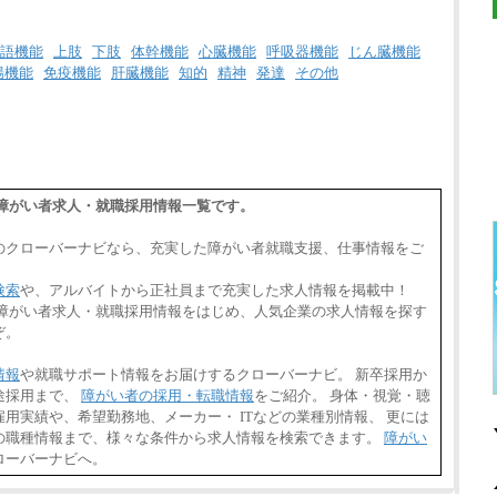
語機能
上肢
下肢
体幹機能
心臓機能
呼吸器機能
じん臓機能
腸機能
免疫機能
肝臓機能
知的
精神
発達
その他
の障がい者求人・就職採用情報一覧です。
のクローバーナビなら、充実した障がい者就職支援、仕事情報をご
検索
や、アルバイトから正社員まで充実した求人情報を掲載中！
の障がい者求人・就職採用情報をはじめ、人気企業の求人情報を探す
ぞ。
情報
や就職サポート情報をお届けするクローバーナビ。 新卒採用か
途採用まで、
障がい者の採用・転職情報
をご紹介。 身体・視覚・聴
用実績や、希望勤務地、メーカー・ ITなどの業種別情報、 更には
の職種情報まで、様々な条件から求人情報を検索できます。
障がい
ローバーナビへ。