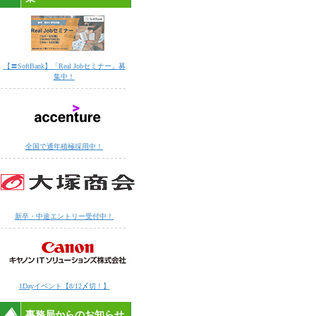
【〓SoftBank】「Real Jobセミナー」募
集中！
全国で通年積極採用中！
新卒・中途エントリー受付中！
1Dayイベント【8/12〆切！】
事務局からのお知らせ