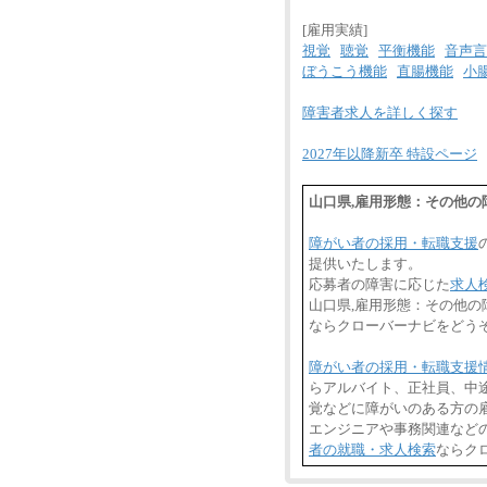
[雇用実績]
視覚
聴覚
平衡機能
音声言
ぼうこう機能
直腸機能
小
障害者求人を詳しく探す
2027年以降新卒 特設ページ
山口県,雇用形態：その他
障がい者の採用・転職支援
提供いたします。
応募者の障害に応じた
求人
山口県,雇用形態：その他
ならクローバーナビをどう
障がい者の採用・転職支援
らアルバイト、正社員、中
覚などに障がいのある方の雇
エンジニアや事務関連など
者の就職・求人検索
ならク