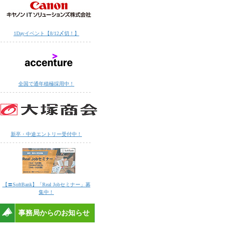
1Dayイベント【8/12〆切！】
全国で通年積極採用中！
新卒・中途エントリー受付中！
【〓SoftBank】「Real Jobセミナー」募
集中！
事務局からのお知らせ