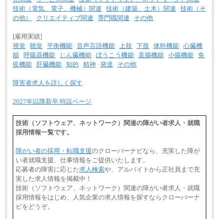
技術（電気、電子、機械）関連
技術（建築、土木）関連
技術（そ
の他）
クリエイティブ関連
専門職関連
その他
[雇用実績]
視覚
聴覚
平衡機能
音声言語機能
上肢
下肢
体幹機能
心臓機
能
呼吸器機能
じん臓機能
ぼうこう機能
直腸機能
小腸機能
免
疫機能
肝臓機能
知的
精神
発達
その他
障害者求人を詳しく探す
2027年以降新卒 特設ページ
技術（ソフトウェア、ネットワーク）関連の障がい者求人・就職
採用情報一覧です。
障がい者の採用・転職支援
のクローバーナビなら、充実した障が
い者就職支援、仕事情報をご提供いたします。
応募者の障害に応じた
求人検索
や、アルバイトから正社員まで充
実した求人情報を掲載中！
技術（ソフトウェア、ネットワーク）関連の障がい者求人・就職
採用情報をはじめ、人気企業の求人情報を探すならクローバーナ
ビをどうぞ。