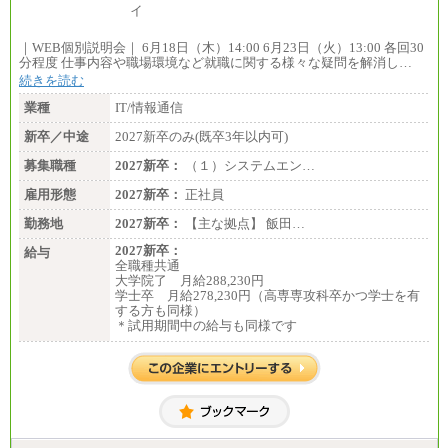
｜WEB個別説明会｜ 6月18日（木）14:00 6月23日（火）13:00 各回30
分程度 仕事内容や職場環境など就職に関する様々な疑問を解消し…
続きを読む
業種
IT/情報通信
新卒／中途
2027新卒のみ(既卒3年以内可)
募集職種
2027新卒：
（１）システムエン…
雇用形態
2027新卒：
正社員
勤務地
2027新卒：
【主な拠点】 飯田…
2027新卒：
給与
全職種共通
大学院了 月給288,230円
学士卒 月給278,230円（高専専攻科卒かつ学士を有
する方も同様）
＊試用期間中の給与も同様です