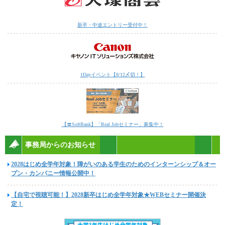
新卒・中途エントリー受付中！
1Dayイベント【8/12〆切！】
【〓SoftBank】「Real Jobセミナー」募集中！
事務局からのお知らせ
2028はじめ全学年対象！障がいのある学生のためのインターンシップ＆オー
プン・カンパニー情報公開中！
【自宅で視聴可能！】2028新卒はじめ全学年対象★WEBセミナー開催決
定！