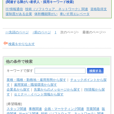
[関連する障がい者求人・採用キーワード検索]
IT/情報通信
技術（ソフトウェア、ネットワーク）関連
資格取得支
援制度がある企業
体幹機能障がい
車いす用エレベータ
<<先頭のページ
<前のページ
1
次のページ>
最後のページ>>
検索をやりなおす
他の条件で検索
キーワードで探す
業種・職種・勤務地・雇用形態から探す
｜
チェックポイントから探
す
｜
雇用実績・職場環境から探す
企業名から探す
｜
先輩からのメッセージから探す
｜
PR情報から探
す
｜
セミナー・イベント情報から探す
[希望職種]
スタッフ関連
事務関連
企画・マーケティング関連
営業関連
販
売関連
サービス関連
技術（ソフトウェア、ネットワーク）関連