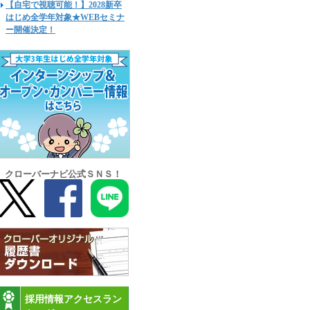
【自宅で視聴可能！】2028新卒
はじめ全学年対象★WEBセミナ
ー開催決定！
クローバーナビ公式ＳＮＳ！
採用情報アクセスラン