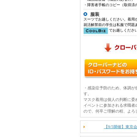
・障害者手帳のコピー（取得済
服装
スーツでお越しください。着用
就活解禁前の学生は私服で問題
でお越しくださ
・感染症予防のため、体調が
す。
マスク着用は個人の判断に委
イベントに参加される求職者
ので、何卒ご理解の程、よろ
【9/5開催】東京