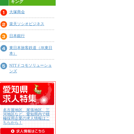
キング
大塚商会
楽天ソシオビジネス
日本銀行
東日本旅客鉄道（JR東日
本）
NTTドコモソリューショ
ンズ
名古屋地区、尾張地区、三
河地区など、愛知県内で積
極採用企業の求人情報はこ
ちらから！