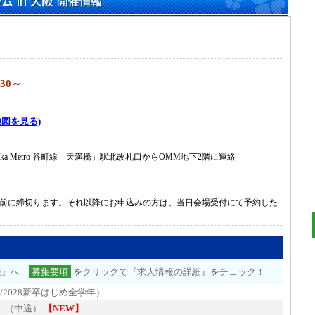
30～
地図を見る)
a Metro 谷町線「天満橋」駅北改札口からOMM地下2階に連絡
間前に締切ります。それ以降にお申込みの方は、当日会場受付にて予約した
報』へ
募集要項
をクリックで『求人情報の詳細』をチェック！
卒/2028新卒はじめ全学年）
ト
（中途）
【NEW】