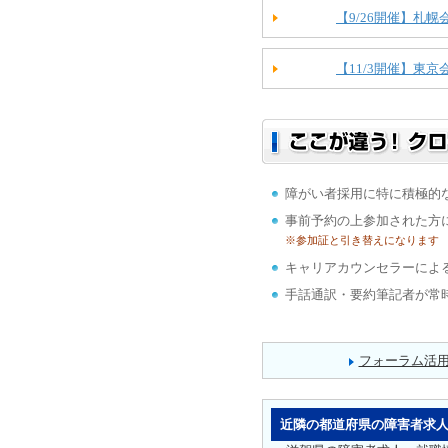
【9/26開催】札幌
【11/3開催】東京
障がい者採用に特に積極的
事前予約の上参加された方
※参加証と引き替えになります
キャリアカウンセラーによ
手話通訳・要約筆記者が常
フォーラム活
近隣の都道府県の障害者求