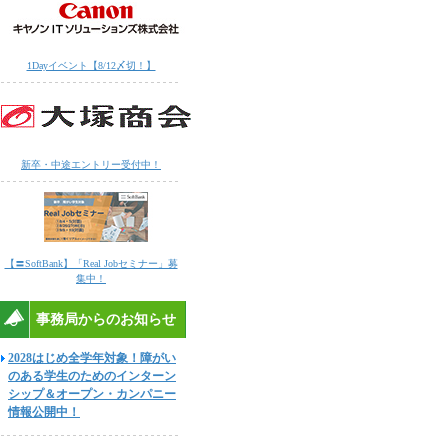
1Dayイベント【8/12〆切！】
新卒・中途エントリー受付中！
【〓SoftBank】「Real Jobセミナー」募
集中！
事務局からのお知らせ
2028はじめ全学年対象！障がい
のある学生のためのインターン
シップ＆オープン・カンパニー
情報公開中！