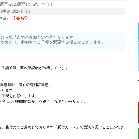
7新卒/2028新卒はじめ全学年）
中途/2027新卒）
中途）
【NEW】
おける現時点での参加予定企業となります。
りやめたり、参加される日程を変更する場合がございます。
に手話通訳、要約筆記者が待機しています。
す。
車場1階～4階）の有料駐車場、
あります。
の手配をお願いします。
状況により時間前に受付を終了する場合があります。
も、受付にてご用意しております「受付カード」で面談を受けることができ