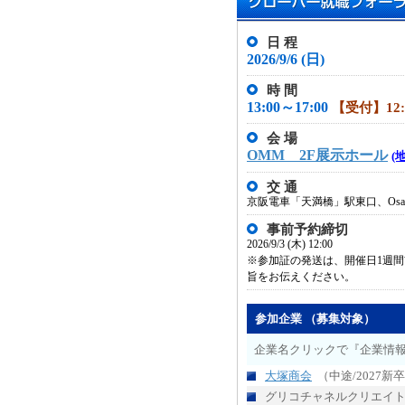
日 程
2026/9/6 (日)
時 間
13:00～17:00
【受付】12:
会 場
OMM 2F展示ホール
(
交 通
京阪電車「天満橋」駅東口、Osak
事前予約締切
2026/9/3 (木) 12:00
※参加証の発送は、開催日1週
旨をお伝えください。
参加企業 （募集対象）
企業名クリックで『企業情
大塚商会
（中途/2027新
グリコチャネルクリエイ