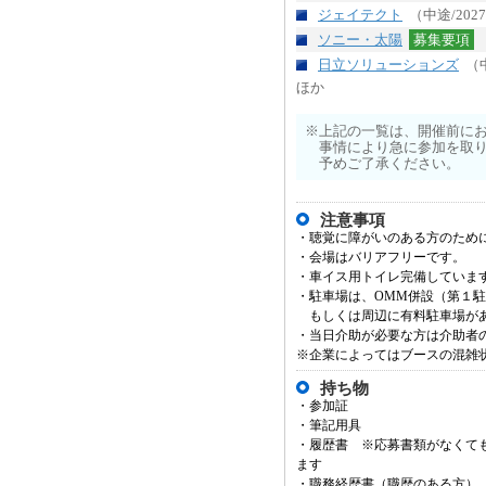
ジェイテクト
（中途/202
ソニー・太陽
募集要項
（
日立ソリューションズ
（
ほか
※上記の一覧は、開催前に
事情により急に参加を取
予めご了承ください。
注意事項
・聴覚に障がいのある方のため
・会場はバリアフリーです。
・車イス用トイレ完備していま
・駐車場は、OMM併設（第１駐
もしくは周辺に有料駐車場が
・当日介助が必要な方は介助者
※企業によってはブースの混雑
持ち物
・参加証
・筆記用具
・履歴書 ※応募書類がなくて
ます
・職務経歴書（職歴のある方）