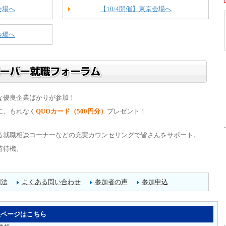
会場へ
【10/4開催】東京会場へ
会場へ
な優良企業ばかりが参加！
に、もれなく
QUOカード（500円分）
プレゼント！
る就職相談コーナーなどの充実カウンセリングで皆さんをサポート。
時待機。
用法
よくある問い合わせ
参加者の声
参加申込
人ページはこちら