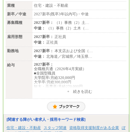
業種
住宅・建設・不動産
新卒／中途
2027新卒(既卒3年以内可)・中途
募集職種
2027新卒：
（1）事務（2）土…
中途：
（1）事務（2）土木（…
雇用形態
2027新卒：
正社員
中途：
正社員
勤務地
2027新卒：
本支店および全国（…
中途：
北海道／宮城県／埼玉県…
2027新卒：
給与
全職種共通（2026年4月実績）
■全国型職員
大学院卒/月給320,000円
大学卒/月給300,000円
短大・高専卒/月給270,000円
+ 続きを読む
■拠点型職員※
大学院卒/月給256,000円～288,000円
大学卒/月給240,000円～270,000円
短大・高専卒/月給216,000円～243,000円
■特定職員※
[関連する障がい者求人・採用キーワード検索]
大学院卒/月給234,000円～263,000円
大学卒/月給219,000円～246,000円
住宅・建設・不動産
スタッフ関連
資格取得支援制度がある企業
ぼ
短大・高専卒/月給197,000円～222,000円