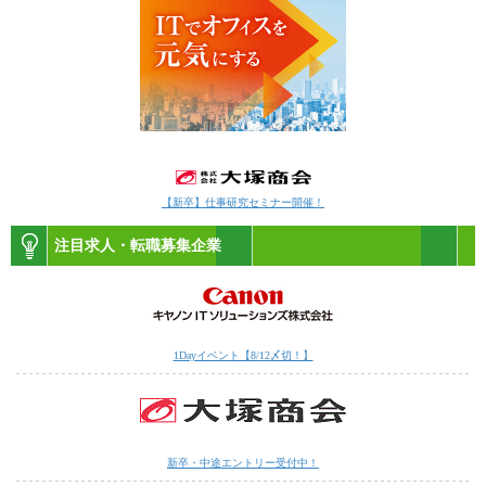
【新卒】仕事研究セミナー開催！
注目求人・転職募集企業
1Dayイベント【8/12〆切！】
新卒・中途エントリー受付中！