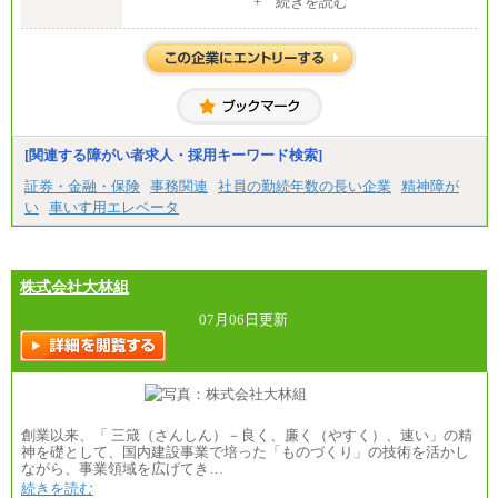
+ 続きを読む
（※2）
※１ 試用期間６か月（試用期間中も給与に変更
はございません）
※２ 勤務地により異なります
中途：
（1) 総合職 （院了）月給274,862円～／（大学卒）
月給245,000円～（※1）
(2) エリア総合職 月給233,410円～（※1）
(3) アシスタントスタッフ 日給9,800円～12,500円
[関連する障がい者求人・採用キーワード検索]
（※2）
※１ 試用期間６か月（試用期間中も給与に変更
証券・金融・保険
事務関連
社員の勤続年数の長い企業
精神障が
なし）
い
車いす用エレベータ
※２ 勤務地により異なる
株式会社大林組
07月06日更新
創業以来、「 三箴（さんしん）－良く、廉く（やすく）、速い」の精
神を礎として、国内建設事業で培った「ものづくり」の技術を活かし
ながら、事業領域を広げてき…
続きを読む