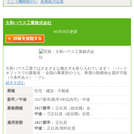
うこう機能障がい
産業医の設置
※拠点型職員、特定職員の給与は、生活の拠点が定
まることによるメリットおよび地域ごとの生計費な
どの地域差指数を勘案して拠点ごとに定めていま
す。
大和ハウス工業株式会社
中途：
全職種共通
06月08日更新
月給制
226,600円～390,100円（勤務地域等により異なりま
す）
・ご経験やスキルを考慮し、選考の中で決定いたし
ます。
・試用期間中も同額支給します。
大和ハウス工業ではさまざまな働き方を取り入れています！ ・バック
オフィスでの募集有 ・全国の事業所のうち、希望の勤務地を選択可能
（※条件あり） ・フレ…
続きを読む
業種
住宅・建設・不動産
新卒／中途
2027新卒(既卒3年以内可)・中途
募集職種
2027新卒：
正社員（総合職）全…
中途：
①正社員（総合職）全国…
雇用形態
2027新卒：
正社員
中途：
正社員/契約社員