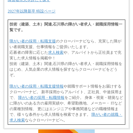
2027年以降新卒 特設ページ
技術（建築、土木）関連,石川県の障がい者求人・就職採用情報一
覧です。
障がい者の採用・転職支援
のクローバーナビなら、充実した障が
い者就職支援、仕事情報をご提供いたします。
応募者の障害に応じた
求人検索
や、アルバイトから正社員まで充
実した求人情報を掲載中！
技術（建築、土木）関連,石川県の障がい者求人・就職採用情報を
はじめ、人気企業の求人情報を探すならクローバーナビをどう
ぞ。
障がい者の採用・転職支援情報
や就職サポート情報をお届けする
クローバーナビ。 新卒採用からアルバイト、正社員、中途採用ま
で、
障がい者の採用・転職情報
をご紹介。 身体・視覚・聴覚など
に障がいのある方の雇用実績や、希望勤務地、メーカー・ ITなど
の業種別情報、 更にはエンジニアや事務関連などの職種情報ま
で、様々な条件から求人情報を検索できます。
障がい者の就職・
求人検索
ならクローバーナビへ。