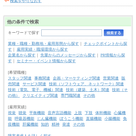
検索をやりなおす
他の条件で検索
キーワードで探す
業種・職種・勤務地・雇用形態から探す
｜
チェックポイントから探
す
｜
雇用実績・職場環境から探す
企業名から探す
｜
先輩からのメッセージから探す
｜
PR情報から探
す
｜
セミナー・イベント情報から探す
[希望職種]
スタッフ関連
事務関連
企画・マーケティング関連
営業関連
販
売関連
サービス関連
技術（ソフトウェア、ネットワーク）関連
技術（電気、電子、機械）関連
技術（建築、土木）関連
技術（そ
の他）
クリエイティブ関連
専門職関連
その他
[雇用実績]
視覚
聴覚
平衡機能
音声言語機能
上肢
下肢
体幹機能
心臓機
能
呼吸器機能
じん臓機能
ぼうこう機能
直腸機能
小腸機能
免
疫機能
肝臓機能
知的
精神
発達
その他
障害者求人を詳しく探す