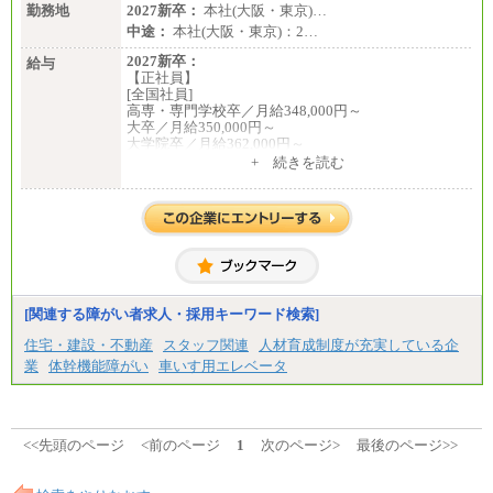
勤務地
2027新卒：
本社(大阪・東京)…
中途：
本社(大阪・東京)：2…
2027新卒：
給与
【正社員】
[全国社員]
高専・専門学校卒／月給348,000円～
大卒／月給350,000円～
大学院卒／月給362,000円～
[地域社員]月給295,000円～
+ 続きを読む
中途：
【正社員】
[全国社員]月給348,000円～
[地域社員]月給295,000円～
※試用期間中も給与に変更はございません
【契約社員】月給200,000円～
[関連する障がい者求人・採用キーワード検索]
住宅・建設・不動産
スタッフ関連
人材育成制度が充実している企
業
体幹機能障がい
車いす用エレベータ
<<先頭のページ
<前のページ
1
次のページ>
最後のページ>>