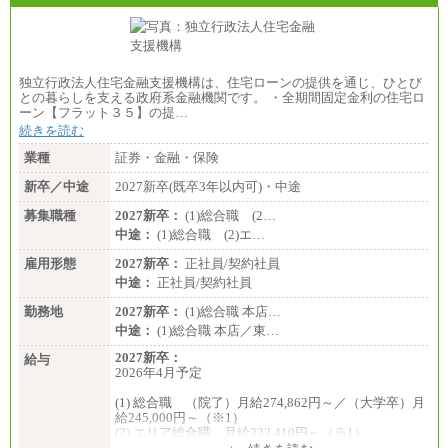
独立行政法人住宅金融支援機構は、住宅ローンの提供を通じ、ひとび
との暮らしを支える政府系金融機関です。 ・全期間固定金利の住宅ロ
ーン【フラット３５】の提…
続きを読む
業種
証券・金融・保険
新卒／中途
2027新卒(既卒3年以内可)・中途
募集職種
2027新卒：
(1)総合職 (2…
中途：
(1)総合職 (2)エ…
雇用形態
2027新卒：
正社員/契約社員
中途：
正社員/契約社員
勤務地
2027新卒：
(1)総合職 本店…
中途：
(1)総合職 本店／東…
2027新卒：
給与
2026年4月予定
(1) 総合職 （院了）月給274,862円～／（大学卒）月
給245,000円～（※1）
(2) エリア総合職 月給233,410円～（※1）
(3) アシスタントスタッフ 日給9,800円～12,500円