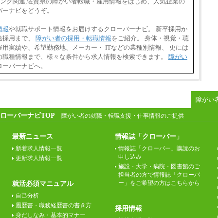
ィング関連,佐賀県の障がい者転職・雇用情報をはじめ、人気企業の
バーナビをどうぞ。
情報
や就職サポート情報をお届けするクローバーナビ。 新卒採用か
途採用まで、
障がい者の採用・転職情報
をご紹介。 身体・視覚・聴
用実績や、希望勤務地、メーカー・ ITなどの業種別情報、 更には
の職種情報まで、様々な条件から求人情報を検索できます。
障がい
ローバーナビへ。
障がい
ローバーナビTOP
障がい者の就職・転職支援・仕事情報のご提供
最新ニュース
情報誌「クローバー」
新着求人情報一覧
情報誌「クローバー」購読のお
申し込み
更新求人情報一覧
施設・大学・病院・図書館のご
担当者の方で情報誌「クローバ
ー」をご希望の方はこちらから
就活必須マニュアル
自己分析
履歴書・職務経歴書の書き方
採用情報
身だしなみ・基本的マナー