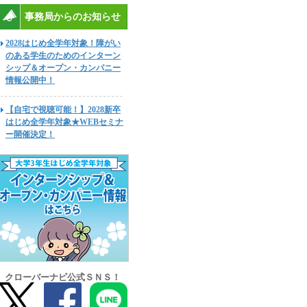
事務局からのお知らせ
2028はじめ全学年対象！障がい
のある学生のためのインターン
シップ＆オープン・カンパニー
情報公開中！
【自宅で視聴可能！】2028新卒
はじめ全学年対象★WEBセミナ
ー開催決定！
クローバーナビ公式ＳＮＳ！