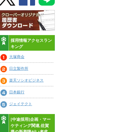
採用情報アクセスラン
キング
大塚商会
日立製作所
楽天ソシオビジネス
日本銀行
ジェイテクト
[中途採用]企画・マー
ケティング関連,佐賀
県の新着障がい者求