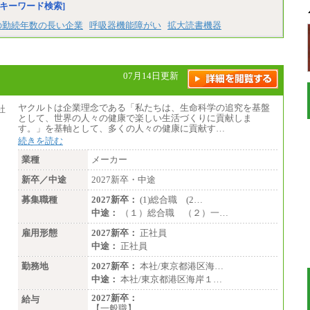
キーワード検索]
の勤続年数の長い企業
呼吸器機能障がい
拡大読書機器
07月14日更新
ヤクルトは企業理念である「私たちは、生命科学の追究を基盤
として、世界の人々の健康で楽しい生活づくりに貢献しま
す。」を基軸として、多くの人々の健康に貢献す…
続きを読む
業種
メーカー
新卒／中途
2027新卒・中途
募集職種
2027新卒：
(1)総合職 (2…
中途：
（１）総合職 （２）一…
雇用形態
2027新卒：
正社員
中途：
正社員
勤務地
2027新卒：
本社/東京都港区海…
中途：
本社/東京都港区海岸１…
2027新卒：
給与
【一般職】