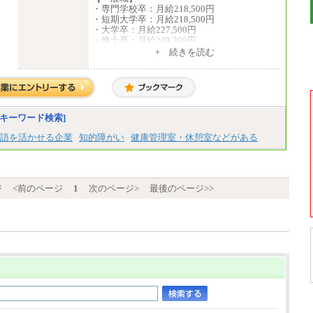
・専門学校卒：月給218,500円
・短期大学卒：月給218,500円
・大学卒：月給227,500円
・修士卒：月給248,300円
・博士卒：月給257,300円
+ 続きを読む
【総合職】
・大学卒：月給253,500円
・修士卒：月給261,500円
・博士卒：月給270,500円
キーワード検索]
※2025年度実績
※試用期間3か月中も給与に変更はございま
語を活かせる企業
知的障がい
健康管理室・休憩室などがある
せん
中途：
全職種共通
最低月給200,000円以上
※試用期間中も給与に変更はございません
ジ
<前のページ
1
次のページ>
最後のページ>>