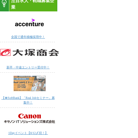
注目求人・転職募集企
業
全国で通年積極採用中！
新卒・中途エントリー受付中！
【〓SoftBank】「Real Jobセミナー」募
集中！
1Dayイベント【8/12〆切！】