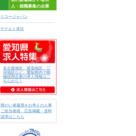
人・就職募集の企業
リコージャパン
ヤクルト本社
名古屋地区、尾張地区、三
河地区など、愛知県内で積
極採用企業の求人情報はこ
ちらから！
障がい者雇用をお考えの人事
ご担当者様 広告掲載・資料
請求はこちら