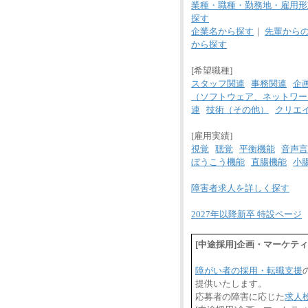
業種・職種・勤務地・雇用形
探す
企業名から探す
｜
先輩から
から探す
[希望職種]
スタッフ関連
事務関連
企
（ソフトウェア、ネットワー
連
技術（その他）
クリエ
[雇用実績]
視覚
聴覚
平衡機能
音声言
ぼうこう機能
直腸機能
小
障害者求人を詳しく探す
2027年以降新卒 特設ページ
[中途採用]企画・マーケテ
障がい者の採用・転職支援
提供いたします。
応募者の障害に応じた
求人