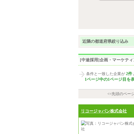
近隣の都道府県絞り込み
[中途採用]企画・マーケテ
2件
条件と一致した企業が
1ページ中の1ページ目を
<<先頭のペー
リコージャパン株式会社