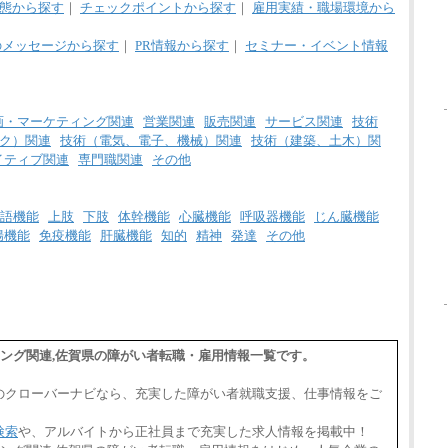
態から探す
｜
チェックポイントから探す
｜
雇用実績・職場環境から
のメッセージから探す
｜
PR情報から探す
｜
セミナー・イベント情報
画・マーケティング関連
営業関連
販売関連
サービス関連
技術
ク）関連
技術（電気、電子、機械）関連
技術（建築、土木）関
イティブ関連
専門職関連
その他
語機能
上肢
下肢
体幹機能
心臓機能
呼吸器機能
じん臓機能
腸機能
免疫機能
肝臓機能
知的
精神
発達
その他
ィング関連,佐賀県の障がい者転職・雇用情報一覧です。
のクローバーナビなら、充実した障がい者就職支援、仕事情報をご
検索
や、アルバイトから正社員まで充実した求人情報を掲載中！