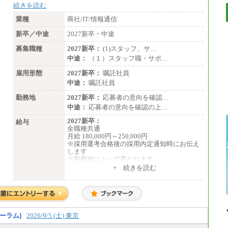
続きを読む
業種
商社/IT/情報通信
新卒／中途
2027新卒・中途
募集職種
2027新卒：
(1)スタッフ、サ…
中途：
（１）スタッフ職・サポ…
雇用形態
2027新卒：
嘱託社員
中途：
嘱託社員
勤務地
2027新卒：
応募者の意向を確認…
中途：
応募者の意向を確認の上…
2027新卒：
給与
全職種共通
月給 180,000円～250,000円
※採用選考合格後の採用内定通知時にお伝え
します
※勤務地によって異なります
+ 続きを読む
中途：
全職種共通
月給 200,000円～250,000円
入社時の処遇は経験・能力を考慮の上、当社
規程により決定します。
具体的な金額は採用選考合格後に採用内定通
ーラム]
2026/9/5 (土) 東京
知時にお伝えします。