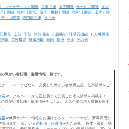
画・マーケティング関連
営業関連
販売関連
サービス関連
技術
ク）関連
技術（電気、電子、機械）関連
技術（建築、土木）関
イティブ関連
専門職関連
その他
語機能
上肢
下肢
体幹機能
心臓機能
呼吸器機能
じん臓機能
腸機能
免疫機能
肝臓機能
知的
精神
発達
その他
重県の障がい者転職・雇用情報一覧です。
のクローバーナビなら、充実した障がい者就職支援、仕事情報をご
検索
や、アルバイトから正社員まで充実した求人情報を掲載中！
重県の障がい者転職・雇用情報をはじめ、人気企業の求人情報を探す
ぞ。
情報
や就職サポート情報をお届けするクローバーナビ。 新卒採用か
途採用まで、
障がい者の採用・転職情報
をご紹介。 身体・視覚・聴
用実績や、希望勤務地、メーカー・ ITなどの業種別情報、 更には