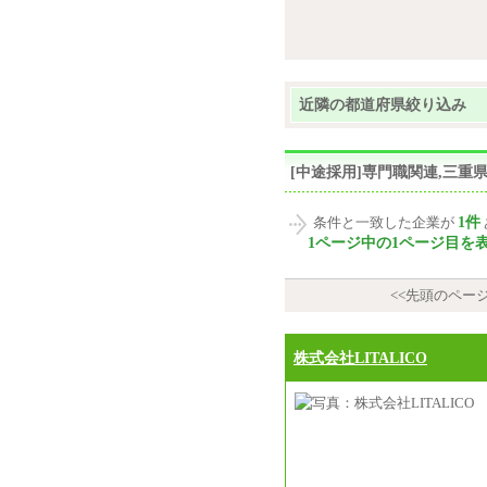
近隣の都道府県絞り込み
[中途採用]専門職関連,三
1件
条件と一致した企業が
1ページ中の1ページ目を
<<先頭のペー
株式会社LITALICO