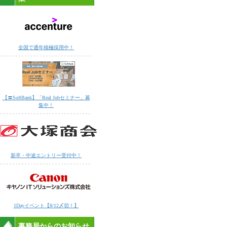
全国で通年積極採用中！
【〓SoftBank】「Real Jobセミナー」募
集中！
新卒・中途エントリー受付中！
1Dayイベント【8/12〆切！】
事務局からのお知らせ