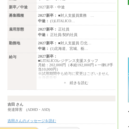
新卒／中途
2027新卒・中途
募集職種
2027新卒：
■対人支援員業務 …
中途：
(1)LITALICO…
雇用形態
2027新卒：
正社員
中途：
正社員/契約社員
勤務地
2027新卒：
■対人支援員 ①北…
中途：
(1)北海道、宮城、栃…
2027新卒：
給与
■LITALICOレジデンス支援スタッフ
月給：202,000円（本給192,000円＋一律LP手
当10,000円）
※試用期間中も給与に変更はございません
※月収目安
月給：202,000円
+ 続きを読む
夜勤手当：28,000円（月4回）※1回7,000
円、実際の夜勤回数により変動
東京都居住支援特別手当：20,000円（※支給
期間・条件あり）
---
吉田 さん
計：250,000円
発達障害 (ADHD・ASD)
■その他職種共通
吉田さんのメッセージを読む
月給：25万3,400円～
※固定残業代20時間分を手当に含む(33,900円