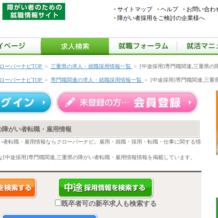
サイトマップ
ヘルプ
お問い合わ
障がい者採用をご検討の企業様へ
ローバーナビTOP
>
三重県の求人・就職採用情報一覧
>
[中途採用]専門職関連,三重県
ローバーナビTOP
>
専門職関連の求人・就職採用情報一覧
>
[中途採用]専門職関連,三
県の障がい者転職・雇用情報
がい者転職・雇用情報ならクローバーナビ。雇用・就職・採用・転職・仕事に関する情
[中途採用]専門職関連,三重県の障がい者転職・雇用情報情報を掲載しています。
既卒者可の新卒求人も検索する