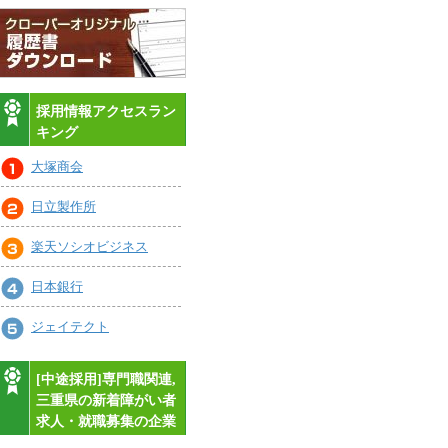
採用情報アクセスラン
キング
大塚商会
日立製作所
楽天ソシオビジネス
日本銀行
ジェイテクト
[中途採用]専門職関連,
三重県の新着障がい者
求人・就職募集の企業