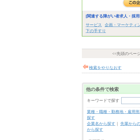
[関連する障がい者求人・採用
サービス
企画・マーケティ
下の手すり
<<先頭のペー
検索をやりなおす
他の条件で検索
キーワードで探す
業種・職種・勤務地・雇用形
探す
企業名から探す
｜
先輩から
から探す