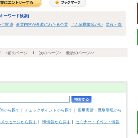
～)
※20時間を超過した場合は別途支給
※試用期間中も給与に変更はございません
中途：
キーワード検索]
(1)(2)月給：25万3400円～28万5900円
※固定残業代20時間分を手当に含む(33,900円
ング関連
事業内容が多岐にわたる企業
じん臓機能障がい
階段・廊
～38,200円)
※20時間を超過した場合は別途支給
※試用期間中も給与に変更はございません
ジ
<前のページ
1
次のページ>
最後のページ>>
態から探す
｜
チェックポイントから探す
｜
雇用実績・職場環境から
のメッセージから探す
｜
PR情報から探す
｜
セミナー・イベント情報