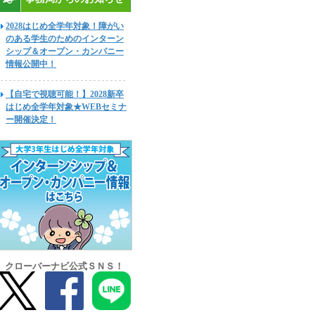
2028はじめ全学年対象！障がい
のある学生のためのインターン
シップ＆オープン・カンパニー
情報公開中！
【自宅で視聴可能！】2028新卒
はじめ全学年対象★WEBセミナ
ー開催決定！
クローバーナビ公式ＳＮＳ！