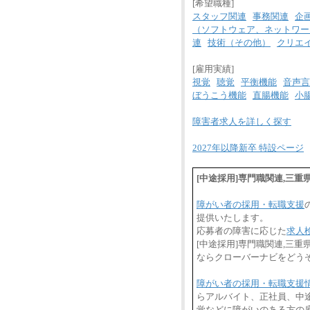
[希望職種]
スタッフ関連
事務関連
企
（ソフトウェア、ネットワー
連
技術（その他）
クリエ
[雇用実績]
視覚
聴覚
平衡機能
音声言
ぼうこう機能
直腸機能
小
障害者求人を詳しく探す
2027年以降新卒 特設ページ
[中途採用]専門職関連,三
障がい者の採用・転職支援
提供いたします。
応募者の障害に応じた
求人
[中途採用]専門職関連,三
ならクローバーナビをどう
障がい者の採用・転職支援
らアルバイト、正社員、中
覚などに障がいのある方の雇