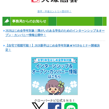
新卒・中途エントリー受付中！
事務局からのお知らせ
2028はじめ全学年対象！障がいのある学生のためのインターンシップ＆オー
プン・カンパニー情報公開中！
【自宅で視聴可能！】2028新卒はじめ全学年対象★WEBセミナー開催決
定！
クローバーナビ公式ＳＮＳ！