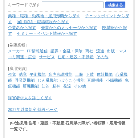
キーワードで探す
業種・職種・勤務地・雇用形態から探す
｜
チェックポイントから探
す
｜
雇用実績・職場環境から探す
企業名から探す
｜
先輩からのメッセージから探す
｜
PR情報から探
す
｜
セミナー・イベント情報から探す
[希望業種]
メーカー
IT/情報通信
証券・金融・保険
商社
流通
出版・マス
コミ関連・広告
サービス
住宅・建設・不動産
その他
[雇用実績]
視覚
聴覚
平衡機能
音声言語機能
上肢
下肢
体幹機能
心臓機
能
呼吸器機能
じん臓機能
ぼうこう機能
直腸機能
小腸機能
免
疫機能
肝臓機能
知的
精神
発達
その他
障害者求人を詳しく探す
2027年以降新卒 特設ページ
[中途採用]住宅・建設・不動産,石川県の障がい者転職・雇用情報
一覧です。