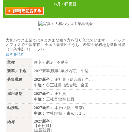
06月08日更新
大和ハウス工業ではさまざまな働き方を取り入れています！ ・バック
オフィスでの募集有 ・全国の事業所のうち、希望の勤務地を選択可能
（※条件あり） ・フレ…
続きを読む
業種
住宅・建設・不動産
新卒／中途
2027新卒(既卒3年以内可)・中途
募集職種
2027新卒：
正社員（総合職）全…
中途：
①正社員（総合職）全国…
雇用形態
2027新卒：
正社員
中途：
正社員/契約社員
勤務地
2027新卒：
本社(大阪・東京)…
中途：
本社(大阪・東京)：2…
2027新卒：
給与
【正社員】
[全国社員]