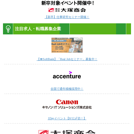
【新卒】仕事研究セミナー開催！
注目求人・転職募集企業
【〓SoftBank】「Real Jobセミナー」募集中！
全国で通年積極採用中！
1Dayイベント【8/12〆切！】