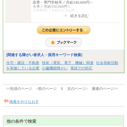
高専・専門学校卒／月給348,000円～
大卒／月給350,000円～
大学院卒／月給362,000円～
[地域社員]月給295,000円～
+ 続きを読む
中途：
【正社員】
[全国社員]月給348,000円～
[地域社員]月給295,000円～
※試用期間中も給与に変更はございません
【契約社員】月給200,000円～
[関連する障がい者求人・採用キーワード検索]
住宅・建設・不動産
技術（電気、電子、機械）関連
社会貢献活動
を実施している企業
心臓機能障がい
筆談での対応
<<先頭のページ
<前のページ
1
次のページ>
最後のページ>>
検索をやりなおす
他の条件で検索