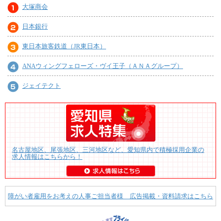
大塚商会
日本銀行
東日本旅客鉄道（JR東日本）
ANAウィングフェローズ・ヴイ王子（ＡＮＡグループ）
ジェイテクト
名古屋地区、尾張地区、三河地区など、愛知県内で積極採用企業の
求人情報はこちらから！
障がい者雇用をお考えの人事ご担当者様 広告掲載・資料請求はこちら