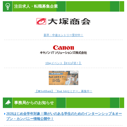
注目求人・転職募集企業
新卒・中途エントリー受付中！
1Dayイベント【8/12〆切！】
【〓SoftBank】「Real Jobセミナー」募集中！
事務局からのお知らせ
2028はじめ全学年対象！障がいのある学生のためのインターンシップ＆オー
プン・カンパニー情報公開中！