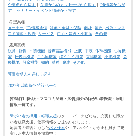
企業名から探す
｜
先輩からのメッセージから探す
｜
PR情報から探
す
｜
セミナー・イベント情報から探す
[希望業種]
メーカー
IT/情報通信
証券・金融・保険
商社
流通
出版・マス
コミ関連・広告
サービス
住宅・建設・不動産
その他
[雇用実績]
視覚
聴覚
平衡機能
音声言語機能
上肢
下肢
体幹機能
心臓機
能
呼吸器機能
じん臓機能
ぼうこう機能
直腸機能
小腸機能
免
疫機能
肝臓機能
知的
精神
発達
その他
障害者求人を詳しく探す
2027年以降新卒 特設ページ
[中途採用]出版・マスコミ関連・広告,海外の障がい者転職・雇用
情報一覧です。
障がい者の採用・転職支援
のクローバーナビなら、充実した障が
い者就職支援、仕事情報をご提供いたします。
応募者の障害に応じた
求人検索
や、アルバイトから正社員まで充
実した求人情報を掲載中！