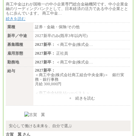
商工中金はわが国唯一の中小企業専門総合金融機関です。中小企業金
融のリーディングバンクとして、日本経済の活力である中小企業とと
もに歩んでいます。 商工中金…
続きを読む
業種
証券・金融・保険/その他
新卒／中途
2027新卒のみ(既卒3年以内可)
募集職種
2027新卒：
＜商工中金(株式会…
雇用形態
2027新卒：
正社員
勤務地
2027新卒：
＜商工中金(株式会…
2027新卒：
給与
＜商工中金(株式会社商工組合中央金庫)＞ 銀行実
務・銀行事務
月給 300,000円
＜商工中金MIRAIハーベスト＞
月給 230,000円
+ 続きを読む
※試用期間中も給与に変更はございません
安心して働ける未来を、自分で選ぶ
古賀 翼 さん