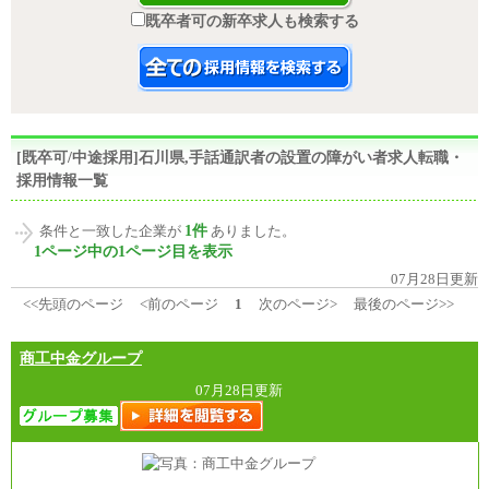
既卒者可の新卒求人も検索する
[既卒可/中途採用]石川県,手話通訳者の設置の障がい者求人転職・
採用情報一覧
1件
条件と一致した企業が
ありました。
1ページ中の1ページ目を表示
07月28日更新
<<先頭のページ
<前のページ
1
次のページ>
最後のページ>>
商工中金グループ
07月28日更新