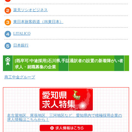
楽天ソシオビジネス
東日本旅客鉄道（JR東日本）
LITALICO
日本銀行
[既卒可/中途採用]石川県,手話通訳者の設置の新着障がい者
求人・就職募集の企業
商工中金グループ
名古屋地区、尾張地区、三河地区など、愛知県内で積極採用企業の
求人情報はこちらから！