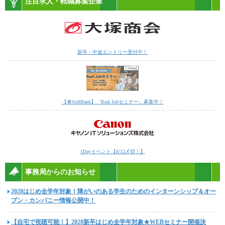
注目求人・転職募集企業
新卒・中途エントリー受付中！
【〓SoftBank】「Real Jobセミナー」募集中！
1Dayイベント【8/12〆切！】
事務局からのお知らせ
2028はじめ全学年対象！障がいのある学生のためのインターンシップ＆オー
プン・カンパニー情報公開中！
【自宅で視聴可能！】2028新卒はじめ全学年対象★WEBセミナー開催決