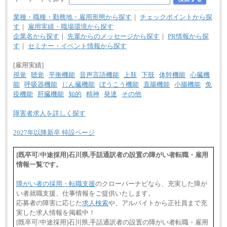
業種・職種・勤務地・雇用形態から探す
｜
チェックポイントから探
す
｜
雇用実績・職場環境から探す
企業名から探す
｜
先輩からのメッセージから探す
｜
PR情報から探
す
｜
セミナー・イベント情報から探す
[雇用実績]
視覚
聴覚
平衡機能
音声言語機能
上肢
下肢
体幹機能
心臓機
能
呼吸器機能
じん臓機能
ぼうこう機能
直腸機能
小腸機能
免
疫機能
肝臓機能
知的
精神
発達
その他
障害者求人を詳しく探す
2027年以降新卒 特設ページ
[既卒可/中途採用]石川県,手話通訳者の設置の障がい者転職・雇用
情報一覧です。
障がい者の採用・転職支援
のクローバーナビなら、充実した障が
い者就職支援、仕事情報をご提供いたします。
応募者の障害に応じた
求人検索
や、アルバイトから正社員まで充
実した求人情報を掲載中！
[既卒可/中途採用]石川県,手話通訳者の設置の障がい者転職・雇用