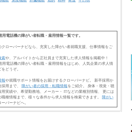
腸機能
免疫機能
肝臓機能
知的
精神
発達
その他
,難聴用電話機の障がい者転職・雇用情報一覧です。
のクローバーナビなら、充実した障がい者就職支援、仕事情報をご
検索
や、アルバイトから正社員まで充実した求人情報を掲載中！
,難聴用電話機の障がい者転職・雇用情報をはじめ、人気企業の求人情
ビをどうぞ。
情報
や就職サポート情報をお届けするクローバーナビ。 新卒採用か
途採用まで、
障がい者の採用・転職情報
をご紹介。 身体・視覚・聴
用実績や、希望勤務地、メーカー・ ITなどの業種別情報、 更には
の職種情報まで、様々な条件から求人情報を検索できます。
障がい
ローバーナビへ。