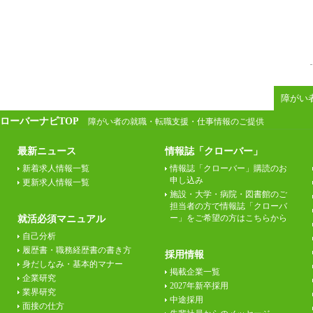
障がい
ローバーナビTOP
障がい者の就職・転職支援・仕事情報のご提供
最新ニュース
情報誌「クローバー」
新着求人情報一覧
情報誌「クローバー」購読のお
申し込み
更新求人情報一覧
施設・大学・病院・図書館のご
担当者の方で情報誌「クローバ
ー」をご希望の方はこちらから
就活必須マニュアル
自己分析
履歴書・職務経歴書の書き方
採用情報
身だしなみ・基本的マナー
掲載企業一覧
企業研究
2027年新卒採用
業界研究
中途採用
面接の仕方