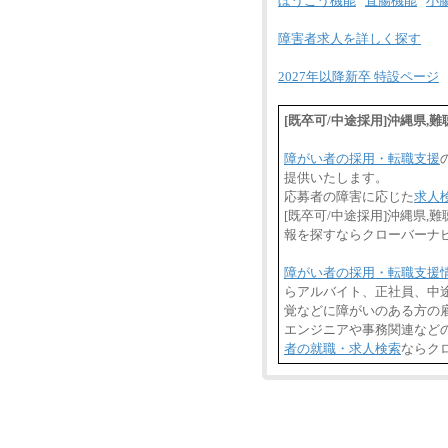
ぼうこう機能
直腸機能
小
障害者求人を詳しく探す
2027年以降新卒 特設ページ
[既卒可/中途採用]沖縄県
障がい者の採用・転職支援
提供いたします。
応募者の障害に応じた
求人
[既卒可/中途採用]沖縄県
報を探すならクローバーナ
障がい者の採用・転職支援
らアルバイト、正社員、中
覚などに障がいのある方の雇
エンジニアや事務関連など
者の就職・求人検索
ならク