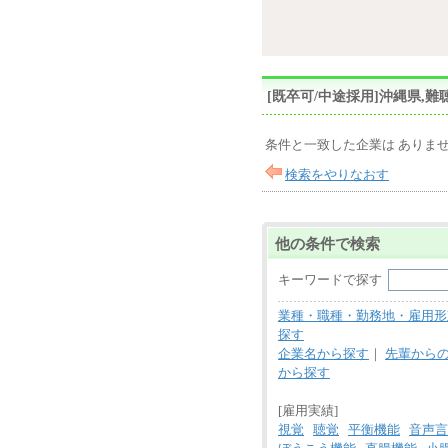
[既卒可/中途採用]沖縄県
条件と一致した企業は ありま
検索をやりなおす
他の条件で検索
キーワードで探す
業種・職種・勤務地・雇用形
探す
企業名から探す
｜
先輩から
から探す
[雇用実績]
視覚
聴覚
平衡機能
音声言