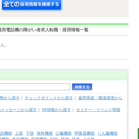
,難聴用電話機の障がい者求人転職・採用情報一覧
せん。
態から探す
｜
チェックポイントから探す
｜
雇用実績・職場環境から
のメッセージから探す
｜
PR情報から探す
｜
セミナー・イベント情報
語機能
上肢
下肢
体幹機能
心臓機能
呼吸器機能
じん臓機能