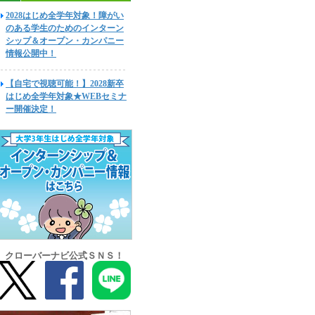
2028はじめ全学年対象！障がい
のある学生のためのインターン
シップ＆オープン・カンパニー
情報公開中！
【自宅で視聴可能！】2028新卒
はじめ全学年対象★WEBセミナ
ー開催決定！
クローバーナビ公式ＳＮＳ！