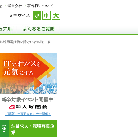
せ
運営会社
著作権について
県,難聴用電話機の障がい者転職・雇
【新卒】仕事研究セミナー開催！
注目求人・転職募集企
業