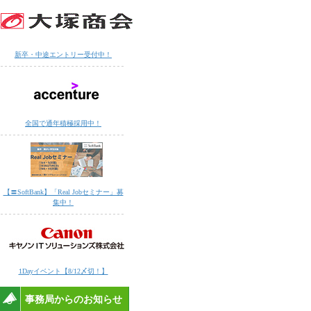
新卒・中途エントリー受付中！
全国で通年積極採用中！
【〓SoftBank】「Real Jobセミナー」募
集中！
1Dayイベント【8/12〆切！】
事務局からのお知らせ