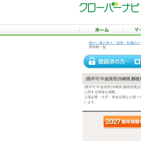
障がい者の求人・採用・転職のク
用情報一覧
[既卒可/中途採用]沖縄県,
[既卒可/中途採用]沖縄県,難聴用
に関する情報を掲載。
上場企業・大手・有名企業など様々な
います。