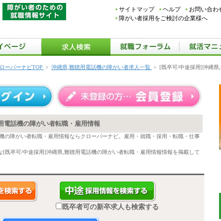
サイトマップ
ヘルプ
お問い合わ
障がい者採用をご検討の企業様へ
ローバーナビTOP
>
沖縄県,難聴用電話機の障がい者求人一覧
>
[既卒可/中途採用]沖縄
難聴用電話機の障がい者転職・雇用情報
電話機の障がい者転職・雇用情報ならクローバーナビ。雇用・就職・採用・転職・仕事
[既卒可/中途採用]沖縄県,難聴用電話機の障がい者転職・雇用情報情報を掲載して
既卒者可の新卒求人も検索する