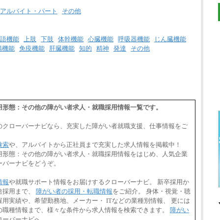
アルバイト・パート
その他
語機能
上肢
下肢
体幹機能
心臓機能
呼吸器機能
じん臓機能
腸機能
免疫機能
肝臓機能
知的
精神
発達
その他
道,雇用形態：その他の障がい者求人・就職採用情報一覧です。
のクローバーナビなら、充実した障がい者就職支援、仕事情報をご
検索
や、アルバイトから正社員まで充実した求人情報を掲載中！
道,雇用形態：その他の障がい者求人・就職採用情報をはじめ、人気企業
ーバーナビをどうぞ。
情報
や就職サポート情報をお届けするクローバーナビ。 新卒採用か
途採用まで、
障がい者の採用・転職情報
をご紹介。 身体・視覚・聴
用実績や、希望勤務地、メーカー・ ITなどの業種別情報、 更には
の職種情報まで、様々な条件から求人情報を検索できます。
障がい
ローバーナビへ。