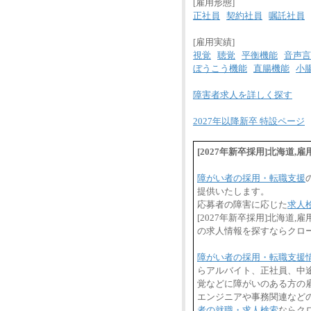
[雇用形態]
正社員
契約社員
嘱託社員
[雇用実績]
視覚
聴覚
平衡機能
音声言
ぼうこう機能
直腸機能
小
障害者求人を詳しく探す
2027年以降新卒 特設ページ
[2027年新卒採用]北海
障がい者の採用・転職支援
提供いたします。
応募者の障害に応じた
求人
[2027年新卒採用]北海
の求人情報を探すならクロ
障がい者の採用・転職支援
らアルバイト、正社員、中
覚などに障がいのある方の雇
エンジニアや事務関連など
者の就職・求人検索
ならク