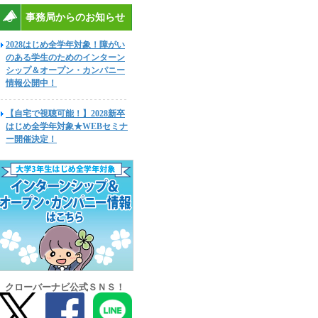
事務局からのお知らせ
2028はじめ全学年対象！障がい
のある学生のためのインターン
シップ＆オープン・カンパニー
情報公開中！
【自宅で視聴可能！】2028新卒
はじめ全学年対象★WEBセミナ
ー開催決定！
クローバーナビ公式ＳＮＳ！