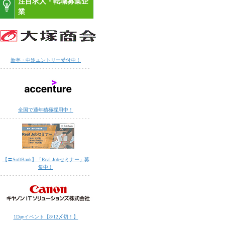
注目求人・転職募集企
業
新卒・中途エントリー受付中！
全国で通年積極採用中！
【〓SoftBank】「Real Jobセミナー」募
集中！
1Dayイベント【8/12〆切！】