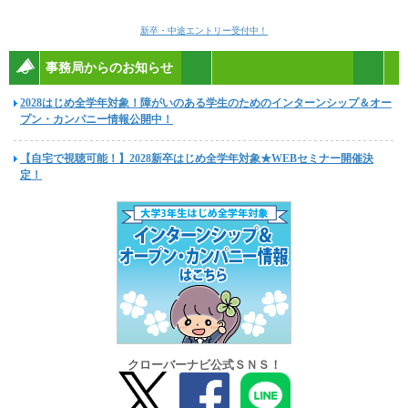
新卒・中途エントリー受付中！
事務局からのお知らせ
2028はじめ全学年対象！障がいのある学生のためのインターンシップ＆オー
プン・カンパニー情報公開中！
【自宅で視聴可能！】2028新卒はじめ全学年対象★WEBセミナー開催決
定！
クローバーナビ公式ＳＮＳ！