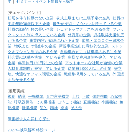
す
｜
セミナー・イベント情報から探す
[チェックポイント]
転居を伴う転勤のない企業
株式上場または上場予定の企業
社員の
平均年齢30歳以下の企業
最先端技術・ノウハウを持っている企業
社員の勤続年数の長い企業
シェアトップクラスを誇る企業
フレッ
クスタイム制を導入している企業
外資系の企業
資格取得支援制度
がある企業
事業内容が多岐にわたる企業
環境・エコロジー追求企
業
増収または増益中の企業
新規事業進出に意欲的な企業
ストッ
クオプション制度のある企業
自動車通勤可（駐車場のある）企業
社会貢献活動を実施している企業
多様な雇用形態を導入している
企業
年間休日120日以上の企業
アットホームな社風が自慢の企業
人材育成制度が充実している企業
従業員1,000人以上の企業
好立
地、快適なオフィス環境の企業
職種別採用をしている企業
外国語
を活かせる企業
[雇用実績]
視覚
聴覚
平衡機能
音声言語機能
上肢
下肢
体幹機能
心臓機
能
呼吸器機能
じん臓機能
ぼうこう機能
直腸機能
小腸機能
免
疫機能
肝臓機能
知的
精神
発達
その他
障害者求人を詳しく探す
2027年以降新卒 特設ページ