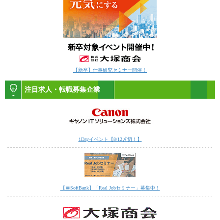
【新卒】仕事研究セミナー開催！
注目求人・転職募集企業
1Dayイベント【8/12〆切！】
【〓SoftBank】「Real Jobセミナー」募集中！