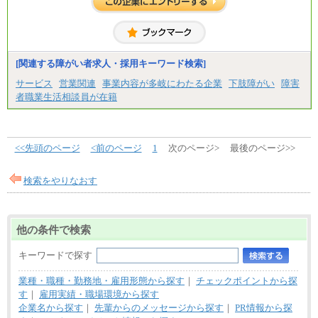
[関連する障がい者求人・採用キーワード検索]
サービス
営業関連
事業内容が多岐にわたる企業
下肢障がい
障害
者職業生活相談員が在籍
<<先頭のページ
<前のページ
1
次のページ>
最後のページ>>
検索をやりなおす
他の条件で検索
キーワードで探す
業種・職種・勤務地・雇用形態から探す
｜
チェックポイントから探
す
｜
雇用実績・職場環境から探す
企業名から探す
｜
先輩からのメッセージから探す
｜
PR情報から探