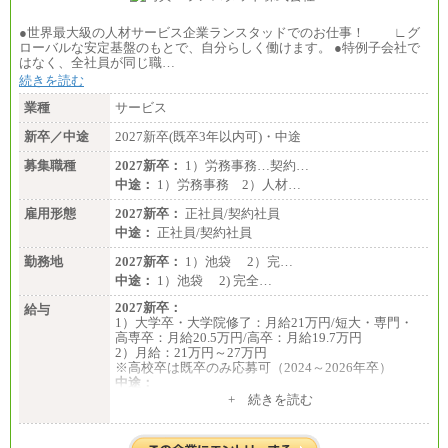
●世界最大級の人材サービス企業ランスタッドでのお仕事！ ∟グ
ローバルな安定基盤のもとで、自分らしく働けます。 ●特例子会社で
はなく、全社員が同じ職…
続きを読む
業種
サービス
新卒／中途
2027新卒(既卒3年以内可)・中途
募集職種
2027新卒：
1）労務事務…契約…
中途：
1）労務事務 2）人材…
雇用形態
2027新卒：
正社員/契約社員
中途：
正社員/契約社員
勤務地
2027新卒：
1）池袋 2）完…
中途：
1）池袋 2) 完全…
2027新卒：
給与
1）大学卒・大学院修了：月給21万円/短大・専門・
高専卒：月給20.5万円/高卒：月給19.7万円
2）月給：21万円～27万円
※高校卒は既卒のみ応募可（2024～2026年卒）
中途：
1）月給：21万円～25万円
+ 続きを読む
2）月給：21万円～27万円