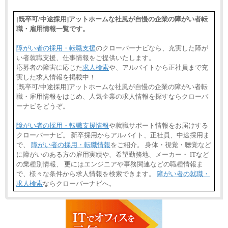
[既卒可/中途採用]アットホームな社風が自慢の企業の障がい者転
職・雇用情報一覧です。
障がい者の採用・転職支援
のクローバーナビなら、充実した障が
い者就職支援、仕事情報をご提供いたします。
応募者の障害に応じた
求人検索
や、アルバイトから正社員まで充
実した求人情報を掲載中！
[既卒可/中途採用]アットホームな社風が自慢の企業の障がい者転
職・雇用情報をはじめ、人気企業の求人情報を探すならクローバ
ーナビをどうぞ。
障がい者の採用・転職支援情報
や就職サポート情報をお届けする
クローバーナビ。 新卒採用からアルバイト、正社員、中途採用ま
で、
障がい者の採用・転職情報
をご紹介。 身体・視覚・聴覚など
に障がいのある方の雇用実績や、希望勤務地、メーカー・ ITなど
の業種別情報、 更にはエンジニアや事務関連などの職種情報ま
で、様々な条件から求人情報を検索できます。
障がい者の就職・
求人検索
ならクローバーナビへ。