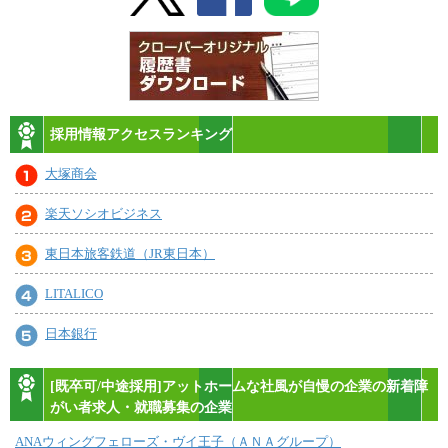
採用情報アクセスランキング
大塚商会
楽天ソシオビジネス
東日本旅客鉄道（JR東日本）
LITALICO
日本銀行
[既卒可/中途採用]アットホームな社風が自慢の企業の新着障
がい者求人・就職募集の企業
ANAウィングフェローズ・ヴイ王子（ＡＮＡグループ）