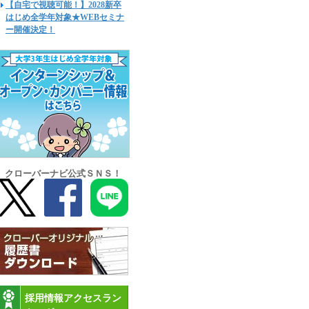
【自宅で視聴可能！】2028新卒
はじめ全学年対象★WEBセミナ
ー開催決定！
クローバーナビ公式ＳＮＳ！
採用情報アクセスラン