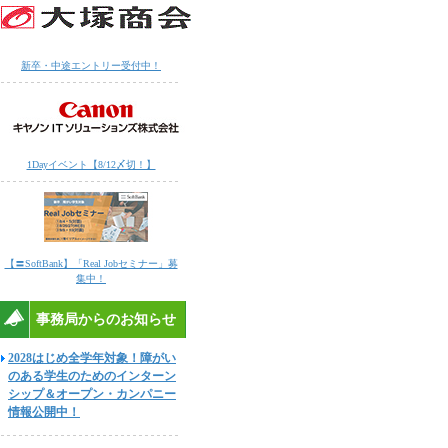
新卒・中途エントリー受付中！
1Dayイベント【8/12〆切！】
【〓SoftBank】「Real Jobセミナー」募
集中！
事務局からのお知らせ
2028はじめ全学年対象！障がい
のある学生のためのインターン
シップ＆オープン・カンパニー
情報公開中！