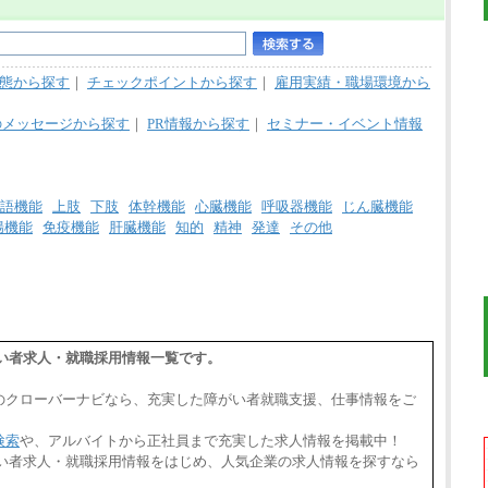
態から探す
｜
チェックポイントから探す
｜
雇用実績・職場環境から
のメッセージから探す
｜
PR情報から探す
｜
セミナー・イベント情報
語機能
上肢
下肢
体幹機能
心臓機能
呼吸器機能
じん臓機能
腸機能
免疫機能
肝臓機能
知的
精神
発達
その他
がい者求人・就職採用情報一覧です。
のクローバーナビなら、充実した障がい者就職支援、仕事情報をご
検索
や、アルバイトから正社員まで充実した求人情報を掲載中！
がい者求人・就職採用情報をはじめ、人気企業の求人情報を探すなら