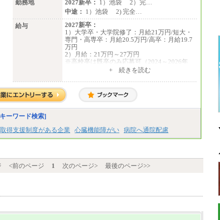
勤務地
2027新卒：
1）池袋 2）完…
中途：
1）池袋 2) 完全…
2027新卒：
給与
1）大学卒・大学院修了：月給21万円/短大・
専門・高専卒：月給20.5万円/高卒：月給19.7
万円
2）月給：21万円～27万円
※高校卒は既卒のみ応募可（2024～2026年
卒）
+ 続きを読む
中途：
1）月給：21万円～25万円
2）月給：21万円～27万円
キーワード検索]
取得支援制度がある企業
心臓機能障がい
病院へ通院配慮
ジ
<前のページ
1
次のページ>
最後のページ>>