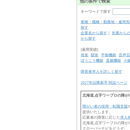
他の条件で検索
キーワードで探す
業種・職種・勤務地・雇用形
探す
企業名から探す
｜
先輩から
から探す
[雇用実績]
視覚
聴覚
平衡機能
音声言
ぼうこう機能
直腸機能
小
障害者求人を詳しく探す
2027年以降新卒 特設ページ
北海道,点字ワープロの障
障がい者の採用・転職支援
提供いたします。
応募者の障害に応じた
求人
北海道,点字ワープロの障
クローバーナビをどうぞ。