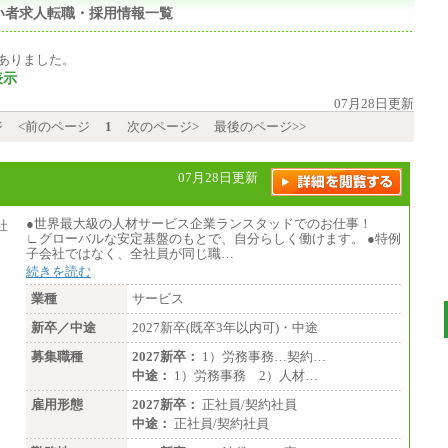
い者求人転職・採用情報一覧
ありました。
表示
07月28日更新
ジ
<前のページ
1
次のページ>
最後のページ>>
07月28日更新
●世界最大級の人材サービス企業ランスタッドでのお仕事！
∟グローバルな安定基盤のもとで、自分らしく働けます。 ●特例
子会社ではなく、全社員が同じ職…
続きを読む
業種
サービス
新卒／中途
2027新卒(既卒3年以内可)・中途
募集職種
2027新卒：
1）労務事務…契約…
中途：
1）労務事務 2）人材…
雇用形態
2027新卒：
正社員/契約社員
中途：
正社員/契約社員