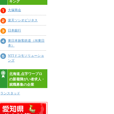
キング
大塚商会
楽天ソシオビジネス
日本銀行
東日本旅客鉄道（JR東日
本）
NTTドコモソリューショ
ンズ
北海道,点字ワープロ
の新着障がい者求人・
就職募集の企業
ランスタッド