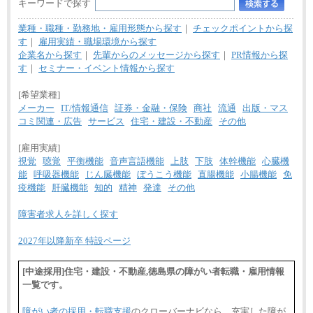
キーワードで探す
業種・職種・勤務地・雇用形態から探す
｜
チェックポイントから探
す
｜
雇用実績・職場環境から探す
企業名から探す
｜
先輩からのメッセージから探す
｜
PR情報から探
す
｜
セミナー・イベント情報から探す
[希望業種]
メーカー
IT/情報通信
証券・金融・保険
商社
流通
出版・マス
コミ関連・広告
サービス
住宅・建設・不動産
その他
[雇用実績]
視覚
聴覚
平衡機能
音声言語機能
上肢
下肢
体幹機能
心臓機
能
呼吸器機能
じん臓機能
ぼうこう機能
直腸機能
小腸機能
免
疫機能
肝臓機能
知的
精神
発達
その他
障害者求人を詳しく探す
2027年以降新卒 特設ページ
[中途採用]住宅・建設・不動産,徳島県の障がい者転職・雇用情報
一覧です。
障がい者の採用・転職支援
のクローバーナビなら、充実した障が