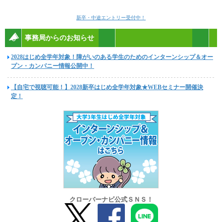
新卒・中途エントリー受付中！
事務局からのお知らせ
2028はじめ全学年対象！障がいのある学生のためのインターンシップ＆オー
プン・カンパニー情報公開中！
【自宅で視聴可能！】2028新卒はじめ全学年対象★WEBセミナー開催決
定！
クローバーナビ公式ＳＮＳ！