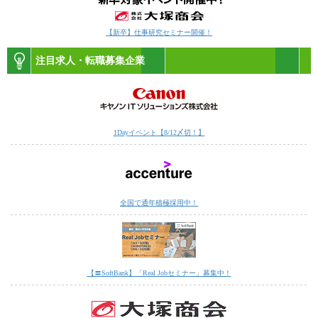
【新卒】仕事研究セミナー開催！
注目求人・転職募集企業
1Dayイベント【8/12〆切！】
全国で通年積極採用中！
【〓SoftBank】「Real Jobセミナー」募集中！