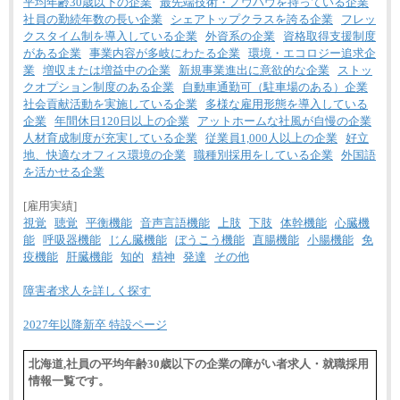
平均年齢30歳以下の企業
最先端技術・ノウハウを持っている企業
社員の勤続年数の長い企業
シェアトップクラスを誇る企業
フレッ
クスタイム制を導入している企業
外資系の企業
資格取得支援制度
がある企業
事業内容が多岐にわたる企業
環境・エコロジー追求企
業
増収または増益中の企業
新規事業進出に意欲的な企業
ストッ
クオプション制度のある企業
自動車通勤可（駐車場のある）企業
社会貢献活動を実施している企業
多様な雇用形態を導入している
企業
年間休日120日以上の企業
アットホームな社風が自慢の企業
人材育成制度が充実している企業
従業員1,000人以上の企業
好立
地、快適なオフィス環境の企業
職種別採用をしている企業
外国語
を活かせる企業
[雇用実績]
視覚
聴覚
平衡機能
音声言語機能
上肢
下肢
体幹機能
心臓機
能
呼吸器機能
じん臓機能
ぼうこう機能
直腸機能
小腸機能
免
疫機能
肝臓機能
知的
精神
発達
その他
障害者求人を詳しく探す
2027年以降新卒 特設ページ
北海道,社員の平均年齢30歳以下の企業の障がい者求人・就職採用
情報一覧です。