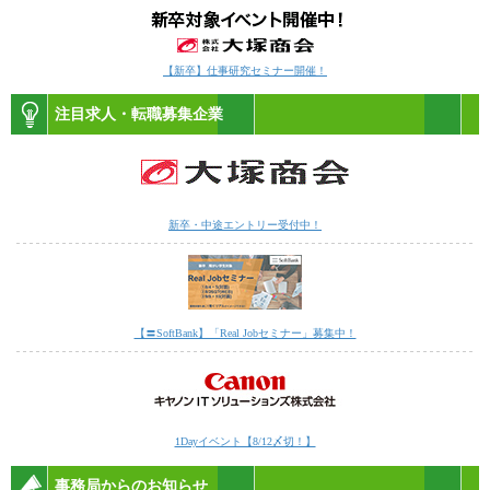
【新卒】仕事研究セミナー開催！
注目求人・転職募集企業
新卒・中途エントリー受付中！
【〓SoftBank】「Real Jobセミナー」募集中！
1Dayイベント【8/12〆切！】
事務局からのお知らせ