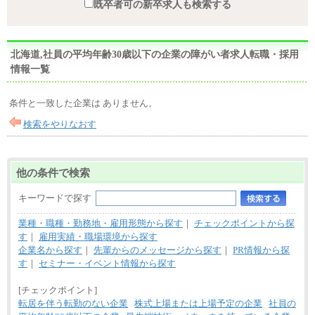
既卒者可の新卒求人も検索する
北海道,社員の平均年齢30歳以下の企業の障がい者求人転職・採用
情報一覧
条件と一致した企業は ありません。
検索をやりなおす
他の条件で検索
キーワードで探す
業種・職種・勤務地・雇用形態から探す
｜
チェックポイントから探
す
｜
雇用実績・職場環境から探す
企業名から探す
｜
先輩からのメッセージから探す
｜
PR情報から探
す
｜
セミナー・イベント情報から探す
[チェックポイント]
転居を伴う転勤のない企業
株式上場または上場予定の企業
社員の