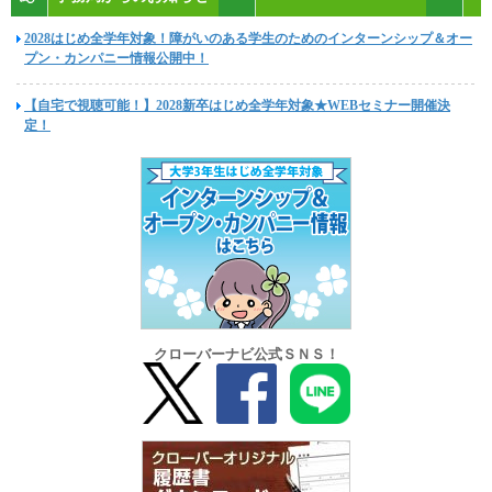
2028はじめ全学年対象！障がいのある学生のためのインターンシップ＆オー
プン・カンパニー情報公開中！
【自宅で視聴可能！】2028新卒はじめ全学年対象★WEBセミナー開催決
定！
クローバーナビ公式ＳＮＳ！