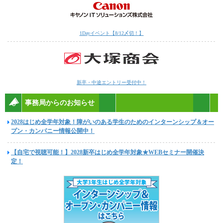
1Dayイベント【8/12〆切！】
新卒・中途エントリー受付中！
事務局からのお知らせ
2028はじめ全学年対象！障がいのある学生のためのインターンシップ＆オー
プン・カンパニー情報公開中！
【自宅で視聴可能！】2028新卒はじめ全学年対象★WEBセミナー開催決
定！