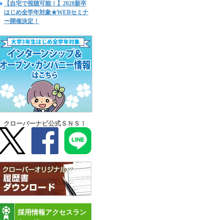
【自宅で視聴可能！】2028新卒
はじめ全学年対象★WEBセミナ
ー開催決定！
クローバーナビ公式ＳＮＳ！
採用情報アクセスラン