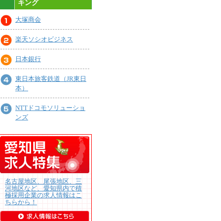
キング
大塚商会
楽天ソシオビジネス
日本銀行
東日本旅客鉄道（JR東日
本）
NTTドコモソリューショ
ンズ
名古屋地区、尾張地区、三
河地区など、愛知県内で積
極採用企業の求人情報はこ
ちらから！