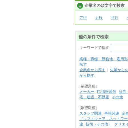
企業名の頭文字で検索
ア行
カ行
サ行
他の条件で検索
キーワードで探す
業種・職種・勤務地・雇用形
探す
企業名から探す
｜
先輩から
から探す
[希望業種]
メーカー
IT/情報通信
証券
宅・建設・不動産
その他
[希望職種]
スタッフ関連
事務関連
企
（ソフトウェア、ネットワー
連
技術（その他）
クリエ