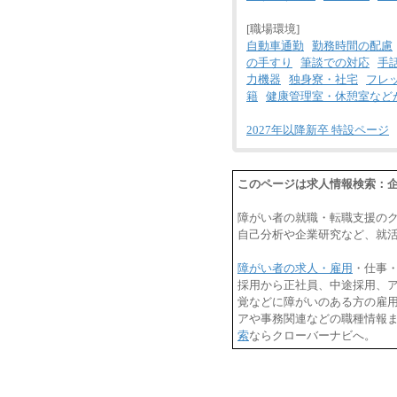
[職場環境]
自動車通勤
勤務時間の配慮
の手すり
筆談での対応
手
力機器
独身寮・社宅
フレ
籍
健康管理室・休憩室など
2027年以降新卒 特設ページ
このページは求人情報検索：企
障がい者の就職・転職支援の
自己分析や企業研究など、就
障がい者の求人・雇用
・仕事
採用から正社員、中途採用、
覚などに障がいのある方の雇用
アや事務関連などの職種情報
索
ならクローバーナビへ。