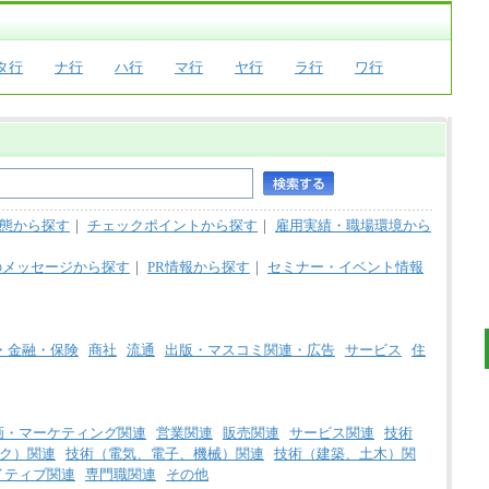
タ行
ナ行
ハ行
マ行
ヤ行
ラ行
ワ行
態から探す
｜
チェックポイントから探す
｜
雇用実績・職場環境から
のメッセージから探す
｜
PR情報から探す
｜
セミナー・イベント情報
・金融・保険
商社
流通
出版・マスコミ関連・広告
サービス
住
画・マーケティング関連
営業関連
販売関連
サービス関連
技術
ク）関連
技術（電気、電子、機械）関連
技術（建築、土木）関
イティブ関連
専門職関連
その他