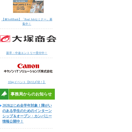
【〓SoftBank】「Real Jobセミナー」募
集中！
新卒・中途エントリー受付中！
1Dayイベント【8/12〆切！】
事務局からのお知らせ
2028はじめ全学年対象！障がい
のある学生のためのインターン
シップ＆オープン・カンパニー
情報公開中！