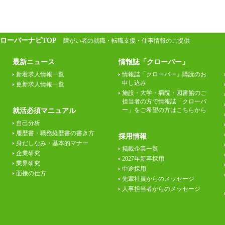
ローバーナビTOP
障がい者の就職・転職支援・仕事情報のご提供
最新ニュース
情報誌「クローバー」
新着求人情報一覧
情報誌「クローバー」購読のお
申し込み
更新求人情報一覧
施設・大学・病院・図書館のご
担当者の方で情報誌「クローバ
ー」をご希望の方はこちらから
就活必須マニュアル
自己分析
履歴書・職務経歴書の書き方
採用情報
身だしなみ・基本的マナー
掲載企業一覧
企業研究
2027年新卒採用
業界研究
中途採用
面接の仕方
先輩社員からのメッセージ
人事担当者からのメッセージ