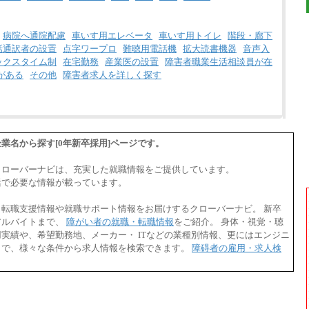
病院へ通院配慮
車いす用エレベータ
車いす用トイレ
階段・廊下
話通訳者の設置
点字ワープロ
難聴用電話機
拡大読書機器
音声入
ックスタイム制
在宅勤務
産業医の設置
障害者職業生活相談員が在
がある
その他
障害者求人を詳しく探す
業名から探す[0年新卒採用]ページです。
クローバーナビは、充実した就職情報をご提供しています。
活で必要な情報が載っています。
・転職支援情報や就職サポート情報をお届けするクローバーナビ。 新卒
アルバイトまで、
障がい者の就職・転職情報
をご紹介。 身体・視覚・聴
実績や、希望勤務地、メーカー・ ITなどの業種別情報、更にはエンジニ
まで、様々な条件から求人情報を検索できます。
障碍者の雇用・求人検