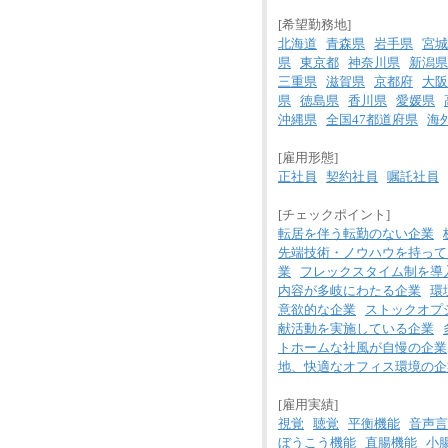
[希望勤務地]
北海道
青森県
岩手県
宮城
県
東京都
神奈川県
新潟県
三重県
滋賀県
京都府
大阪
県
徳島県
香川県
愛媛県
沖縄県
全国47都道府県
海
[雇用形態]
正社員
契約社員
嘱託社員
[チェックポイント]
転居を伴う転勤のない企業
先端技術・ノウハウを持って
業
フレックスタイム制を導
内容が多岐にわたる企業
環
意欲的な企業
ストックオプ
献活動を実施している企業
トホームな社風が自慢の企業
地、快適なオフィス環境の企
[雇用実績]
視覚
聴覚
平衡機能
音声言
ぼうこう機能
直腸機能
小