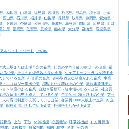
県
秋田県
山形県
福島県
茨城県
栃木県
群馬県
埼玉県
千葉
富山県
石川県
福井県
山梨県
長野県
岐阜県
静岡県
愛知県
府
兵庫県
奈良県
和歌山県
鳥取県
島根県
岡山県
広島県
山口
高知県
福岡県
佐賀県
長崎県
熊本県
大分県
宮崎県
鹿児島県
外
アルバイト・パート
その他
株式上場または上場予定の企業
社員の平均年齢30歳以下の企業
最
いる企業
社員の勤続年数の長い企業
シェアトップクラスを誇る企
入している企業
外資系の企業
資格取得支援制度がある企業
事業
境・エコロジー追求企業
増収または増益中の企業
新規事業進出に
ション制度のある企業
自動車通勤可（駐車場のある）企業
社会貢
多様な雇用形態を導入している企業
年間休日120日以上の企業
アッ
人材育成制度が充実している企業
従業員1,000人以上の企業
好立
業
職種別採用をしている企業
外国語を活かせる企業
語機能
上肢
下肢
体幹機能
心臓機能
呼吸器機能
じん臓機能
腸機能
免疫機能
肝臓機能
知的
精神
発達
その他