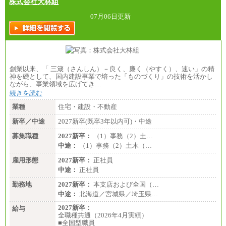
株式会社大林組
07月06日更新
創業以来、「 三箴（さんしん）－良く、廉く（やすく）、速い」の精
神を礎として、国内建設事業で培った「ものづくり」の技術を活かし
ながら、事業領域を広げてき…
続きを読む
業種
住宅・建設・不動産
新卒／中途
2027新卒(既卒3年以内可)・中途
募集職種
2027新卒：
（1）事務（2）土…
中途：
（1）事務（2）土木（…
雇用形態
2027新卒：
正社員
中途：
正社員
勤務地
2027新卒：
本支店および全国（…
中途：
北海道／宮城県／埼玉県…
2027新卒：
給与
全職種共通（2026年4月実績）
■全国型職員