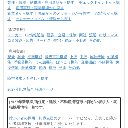
業種・職種・勤務地・雇用形態から探す
｜
チェックポイントから探
す
｜
雇用実績・職場環境から探す
企業名から探す
｜
先輩からのメッセージから探す
｜
PR情報から探
す
｜
セミナー・イベント情報から探す
[希望業種]
メーカー
IT/情報通信
証券・金融・保険
商社
流通
出版・マス
コミ関連・広告
サービス
住宅・建設・不動産
その他
[雇用実績]
視覚
聴覚
平衡機能
音声言語機能
上肢
下肢
体幹機能
心臓機
能
呼吸器機能
じん臓機能
ぼうこう機能
直腸機能
小腸機能
免
疫機能
肝臓機能
知的
精神
発達
その他
障害者求人を詳しく探す
2027年以降新卒 特設ページ
[2027年新卒採用]住宅・建設・不動産,青森県の障がい者求人・就
職採用情報一覧です。
障がい者の採用・転職支援
のクローバーナビなら、充実した障が
い者就職支援、仕事情報をご提供いたします。