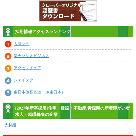
採用情報アクセスランキング
大塚商会
楽天ソシオビジネス
アクセンチュア
ジェイテクト
東日本旅客鉄道（JR東日本）
[2027年新卒採用]住宅・建設・不動産,青森県の新着障がい者
求人・就職募集の企業
大林組