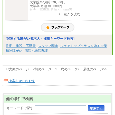
大学院卒/月給320,000円
大学卒/月給300,000円
短大・高専卒/月給270,000円
+ 続きを読む
■拠点型職員※
大学院卒/月給256,000円～288,000円
大学卒/月給240,000円～270,000円
短大・高専卒/月給216,000円～243,000円
■特定職員※
[関連する障がい者求人・採用キーワード検索]
大学院卒/月給234,000円～263,000円
大学卒/月給219,000円～246,000円
住宅・建設・不動産
スタッフ関連
シェアトップクラスを誇る企業
短大・高専卒/月給197,000円～222,000円
精神障がい
病院へ通院配慮
※拠点型職員、特定職員の給与は、生活の拠点が定
まることによるメリットおよび地域ごとの生計費な
どの地域差指数を勘案して拠点ごとに定めていま
す。
<<先頭のページ
<前のページ
1
次のページ>
最後のページ>>
中途：
全職種共通
月給制
検索をやりなおす
226,600円～390,100円（勤務地域等により異なりま
す）
・ご経験やスキルを考慮し、選考の中で決定いたし
ます。
他の条件で検索
・試用期間中も同額支給します。
キーワードで探す