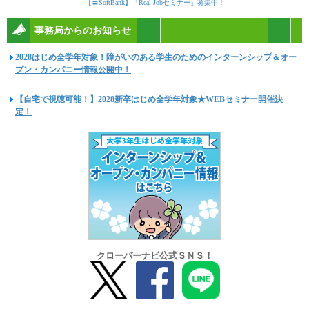
【〓SoftBank】「Real Jobセミナー」募集中！
事務局からのお知らせ
2028はじめ全学年対象！障がいのある学生のためのインターンシップ＆オー
プン・カンパニー情報公開中！
【自宅で視聴可能！】2028新卒はじめ全学年対象★WEBセミナー開催決
定！
クローバーナビ公式ＳＮＳ！