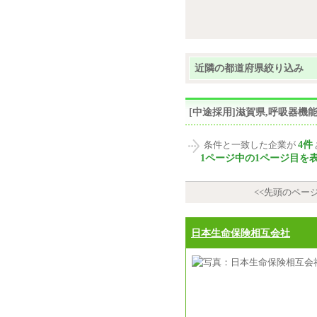
近隣の都道府県絞り込み
[中途採用]滋賀県,呼吸器
4件
条件と一致した企業が
1ページ中の1ページ目を
<<先頭のペー
日本生命保険相互会社