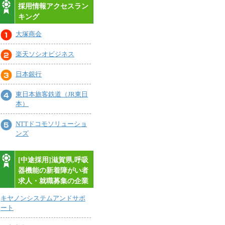
採用情報アクセスラン
キング
大塚商会
楽天ソシオビジネス
日本銀行
東日本旅客鉄道（JR東日
本）
NTTドコモソリューショ
ンズ
[中途採用]滋賀県,呼吸
器機能の新着障がい者
求人・就職募集の企業
キヤノンシステムアンドサポ
ート