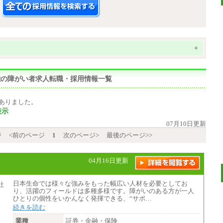
+
機能の障がい者求人転職・採用情報一覧
ありました。
表示
07月10日更新
ジ
<前のページ
1
次のページ>
最後のページ>>
04月16日更新
日本生命では様々な強みをもった幅広い人材を必要としてお
り、活躍のフィールドは多種多様です。障がいのある方が一人
ひとりの個性をいかんなく発揮できる、“サポ…
続きを読む
業種
証券・金融・保険