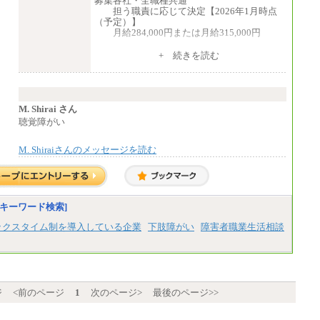
募集各社・全職種共通
担う職責に応じて決定【2026年1月時点
（予定）】
月給284,000円または月給315,000円
※入社後早期から、自律的な業務遂行が
+ 続きを読む
求められる職務を担う方については、月額給
与315,000円です。
なお、高度なスキルや専門性を持ち、
より高い職責を担う方については、さらに高
い金額を個別に設定します。
M. Shirai さん
※習熟度を上げるための育成が一定期間
聴覚障がい
必要で上司の指示に基づき職務を遂行する方
については、月額給与284,000円となりま
M. Shiraiさんのメッセージを読む
す。
※個別に設定する給与については、選考
の過程で決定していきます。
※上記に加え、所定労働時間外に勤務を
した場合には、時間外勤務手当を支給しま
す。
キーワード検索]
※試用期間中も給与に変更はございませ
ん。
ックスタイム制を導入している企業
下肢障がい
障害者職業生活相談
中途：
＜募集各社・全職種共通＞
月給21万円以上～
※試用期間中の給与に変更はありません。
ジ
<前のページ
1
次のページ>
最後のページ>>
※経験・能力を考慮し、当社規定により決定
いたします。