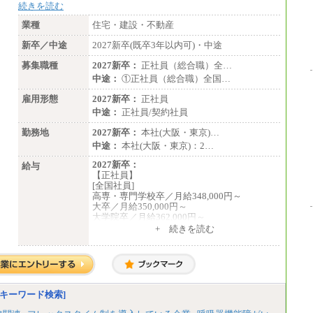
続きを読む
業種
住宅・建設・不動産
新卒／中途
2027新卒(既卒3年以内可)・中途
募集職種
2027新卒：
正社員（総合職）全…
中途：
①正社員（総合職）全国…
雇用形態
2027新卒：
正社員
中途：
正社員/契約社員
勤務地
2027新卒：
本社(大阪・東京)…
中途：
本社(大阪・東京)：2…
2027新卒：
給与
【正社員】
[全国社員]
高専・専門学校卒／月給348,000円～
大卒／月給350,000円～
大学院卒／月給362,000円～
[地域社員]月給295,000円～
+ 続きを読む
中途：
【正社員】
[全国社員]月給348,000円～
[地域社員]月給295,000円～
※試用期間中も給与に変更はございません
【契約社員】月給200,000円～
キーワード検索]