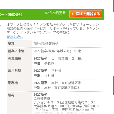
02月20日更新
ポート株式会社
オフィスに必要なキヤノン製品を中心としたITソリューション
機器の販売と保守サービス・サポートを行っている、キヤノン
マーケティングジャパングループの中核に…
続きを読む
業種
商社/IT/情報通信
新卒／中途
2027新卒(既卒1年以内可)・中途
募集職種
2027新卒：
１ 営業職 ２ 技…
中途：
事務職
雇用形態
2027新卒：
正社員
中途：
正社員
勤務地
2027新卒：
本社 東京都港区港…
中途：
本社 東京都港区港南2…
2027新卒：
給与
全職種共通
ナショナルコース(全国勤務可能なコース)
大学院卒 月給278,000円／大学卒 月給260,00
0円／短大・高専・専門卒 月給235,000円
※試用期間中も給与に変更はございません