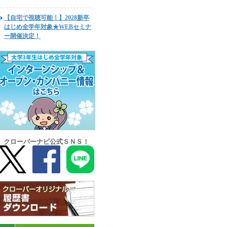
【自宅で視聴可能！】2028新卒
はじめ全学年対象★WEBセミナ
ー開催決定！
クローバーナビ公式ＳＮＳ！