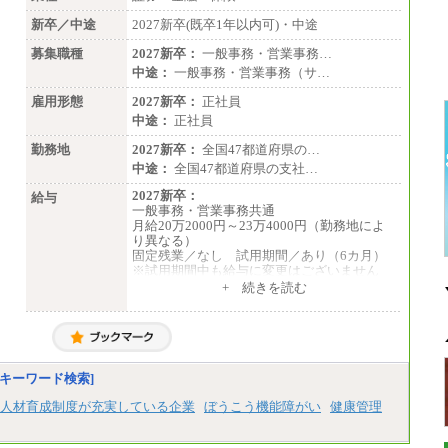
新卒／中途
2027新卒(既卒1年以内可)・中途
募集職種
2027新卒：
一般事務・営業事務…
中途：
一般事務・営業事務（サ…
雇用形態
2027新卒：
正社員
中途：
正社員
勤務地
2027新卒：
全国47都道府県の…
中途：
全国47都道府県の支社…
2027新卒：
給与
一般事務・営業事務共通
月給20万2000円～23万4000円（勤務地によ
り異なる）
固定残業／なし 試用期間／あり（6カ月）
※試用期間中も給与に変更はございません
中途：
+ 続きを読む
一般事務・営業事務共通
月給20万2000円～23万4000円（勤務地によ
り異なる）
固定残業／なし 試用期間／あり（6か月）
※試用期間中も給与に変更はございません。
キーワード検索]
人材育成制度が充実している企業
ぼうこう機能障がい
健康管理