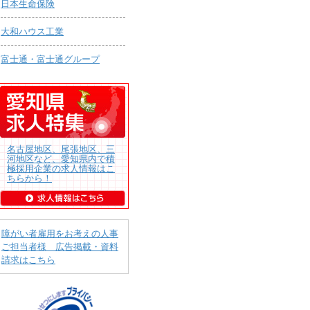
日本生命保険
大和ハウス工業
富士通・富士通グループ
名古屋地区、尾張地区、三
河地区など、愛知県内で積
極採用企業の求人情報はこ
ちらから！
障がい者雇用をお考えの人事
ご担当者様 広告掲載・資料
請求はこちら