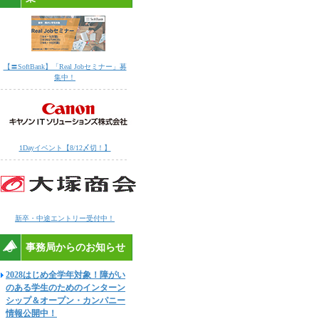
【〓SoftBank】「Real Jobセミナー」募
集中！
1Dayイベント【8/12〆切！】
新卒・中途エントリー受付中！
事務局からのお知らせ
2028はじめ全学年対象！障がい
のある学生のためのインターン
シップ＆オープン・カンパニー
情報公開中！