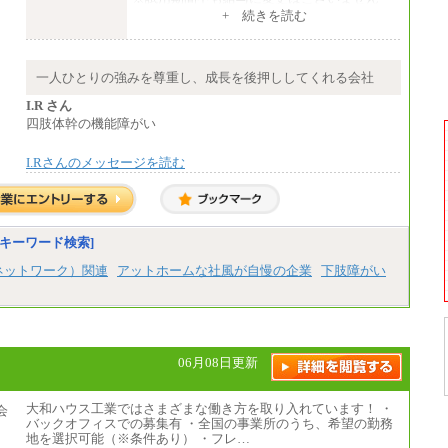
+ 続きを読む
エリアコース(一定地域であれば移動可能なコ
ース)
大学院卒 月給264,000円／大学卒 月給250,00
0円／短大・高専・専門卒 月給225,000円
一人ひとりの強みを尊重し、成長を後押ししてくれる会社
※試用期間中も給与に変更はございません
中途：
I.R さん
月給：250,000円～400,000円
四肢体幹の機能障がい
想定年収：4,000,000円～6,000,000円
※試用期間中も給与に変更はございません。
I.Rさんのメッセージを読む
キーワード検索]
ネットワーク）関連
アットホームな社風が自慢の企業
下肢障がい
06月08日更新
大和ハウス工業ではさまざまな働き方を取り入れています！ ・
バックオフィスでの募集有 ・全国の事業所のうち、希望の勤務
地を選択可能（※条件あり） ・フレ…