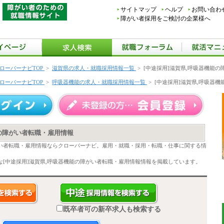
サイトマップ
ヘルプ
お問い合わ
障がい者採用をご検討の企業様へ
ローバーナビTOP
>
滋賀県の求人・就職採用情報一覧
>
[中途採用]滋賀県,呼吸器機能
ローバーナビTOP
>
呼吸器機能の求人・就職採用情報一覧
>
[中途採用]滋賀県,呼吸器
能の障がい者転職・雇用情報
がい者転職・雇用情報ならクローバーナビ。雇用・就職・採用・転職・仕事に関する情
[中途採用]滋賀県,呼吸器機能の障がい者転職・雇用情報情報を掲載しています。
既卒者可の新卒求人も検索する