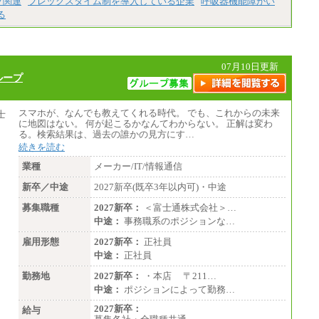
フ関連
フレックスタイム制を導入している企業
呼吸器機能障がい
る
07月10日更新
ループ
スマホが、なんでも教えてくれる時代。 でも、これからの未来
に地図はない。 何が起こるかなんてわからない。 正解は変わ
る。検索結果は、過去の誰かの見方にす…
続きを読む
業種
メーカー/IT/情報通信
新卒／中途
2027新卒(既卒3年以内可)・中途
募集職種
2027新卒：
＜富士通株式会社＞…
中途：
事務職系のポジションな…
雇用形態
2027新卒：
正社員
中途：
正社員
勤務地
2027新卒：
・本店 〒211…
中途：
ポジションによって勤務…
2027新卒：
給与