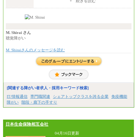
※入社後早期から、自律的な業務遂行が求めら
+ 続きを読む
れる職務を担う方については、月額給与315,000円で
す。
なお、高度なスキルや専門性を持ち、より高
い職責を担う方については、さらに高い金額を個別
に設定します。
※習熟度を上げるための育成が一定期間必要で
上司の指示に基づき職務を遂行する方については、
M. Shirai さん
月額給与284,000円となります。
聴覚障がい
※個別に設定する給与については、選考の過程
で決定していきます。
M. Shiraiさんのメッセージを読む
※上記に加え、所定労働時間外に勤務をした場
合には、時間外勤務手当を支給します。
※試用期間中も給与に変更はございません。
中途：
＜募集各社・全職種共通＞
月給21万円以上～
※試用期間中の給与に変更はありません。
[関連する障がい者求人・採用キーワード検索]
※経験・能力を考慮し、当社規定により決定いたし
IT/情報通信
専門職関連
シェアトップクラスを誇る企業
免疫機能
ます。
障がい
階段・廊下の手すり
日本生命保険相互会社
04月16日更新