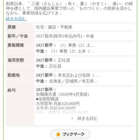
創業以来、「 三箴（さんしん）－良く、廉く（やすく）、速い」の精
神を礎として、国内建設事業で培った「ものづくり」の技術を活かし
ながら、事業領域を広げてき…
続きを読む
業種
住宅・建設・不動産
新卒／中途
2027新卒(既卒3年以内可)・中途
募集職種
2027新卒：
（1）事務（2）土…
中途：
（1）事務（2）土木（…
雇用形態
2027新卒：
正社員
中途：
正社員
勤務地
2027新卒：
本支店および全国（…
中途：
北海道／宮城県／埼玉県…
2027新卒：
給与
全職種共通（2026年4月実績）
■全国型職員
大学院卒/月給320,000円
大学卒/月給300,000円
短大・高専卒/月給270,000円
+ 続きを読む
■拠点型職員※
大学院卒/月給256,000円～288,000円
大学卒/月給240,000円～270,000円
短大・高専卒/月給216,000円～243,000円