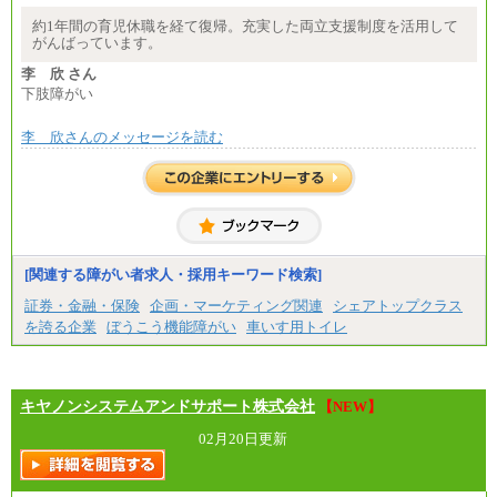
約1年間の育児休職を経て復帰。充実した両立支援制度を活用して
がんばっています。
李 欣 さん
下肢障がい
李 欣さんのメッセージを読む
[関連する障がい者求人・採用キーワード検索]
証券・金融・保険
企画・マーケティング関連
シェアトップクラス
を誇る企業
ぼうこう機能障がい
車いす用トイレ
キヤノンシステムアンドサポート株式会社
【NEW】
02月20日更新