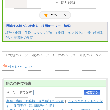
中途：
+ 続きを読む
一般事務・営業事務共通
月給20万2000円～23万4000円（勤務地により異な
る）
固定残業／なし 試用期間／あり（6か月）
※試用期間中も給与に変更はございません。
[関連する障がい者求人・採用キーワード検索]
証券・金融・保険
スタッフ関連
従業員1,000人以上の企業
精神障
がい
産業医の設置
<<先頭のページ
<前のページ
1
次のページ>
最後のページ>>
検索をやりなおす
他の条件で検索
キーワードで探す
業種・職種・勤務地・雇用形態から探す
｜
チェックポイントから探
す
｜
雇用実績・職場環境から探す