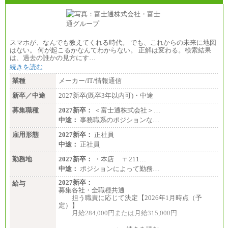
スマホが、なんでも教えてくれる時代。 でも、これからの未来に地図
はない。 何が起こるかなんてわからない。 正解は変わる。検索結果
は、過去の誰かの見方にす…
続きを読む
業種
メーカー/IT/情報通信
新卒／中途
2027新卒(既卒3年以内可)・中途
募集職種
2027新卒：
＜富士通株式会社＞…
中途：
事務職系のポジションな…
雇用形態
2027新卒：
正社員
中途：
正社員
勤務地
2027新卒：
・本店 〒211…
中途：
ポジションによって勤務…
2027新卒：
給与
募集各社・全職種共通
担う職責に応じて決定【2026年1月時点（予
定）】
月給284,000円または月給315,000円