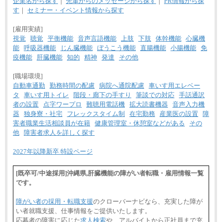
企業名から探す
｜
先輩からのメッセージから探す
｜
PR情報から探
す
｜
セミナー・イベント情報から探す
[雇用実績]
視覚
聴覚
平衡機能
音声言語機能
上肢
下肢
体幹機能
心臓機
能
呼吸器機能
じん臓機能
ぼうこう機能
直腸機能
小腸機能
免
疫機能
肝臓機能
知的
精神
発達
その他
[職場環境]
自動車通勤
勤務時間の配慮
病院へ通院配慮
車いす用エレベー
タ
車いす用トイレ
階段・廊下の手すり
筆談での対応
手話通訳
者の設置
点字ワープロ
難聴用電話機
拡大読書機器
音声入力機
器
独身寮・社宅
フレックスタイム制
在宅勤務
産業医の設置
障
害者職業生活相談員が在籍
健康管理室・休憩室などがある
その
他
障害者求人を詳しく探す
2027年以降新卒 特設ページ
[既卒可/中途採用]沖縄県,肝臓機能の障がい者転職・雇用情報一覧
です。
障がい者の採用・転職支援
のクローバーナビなら、充実した障が
い者就職支援、仕事情報をご提供いたします。
応募者の障害に応じた
求人検索
や、アルバイトから正社員まで充