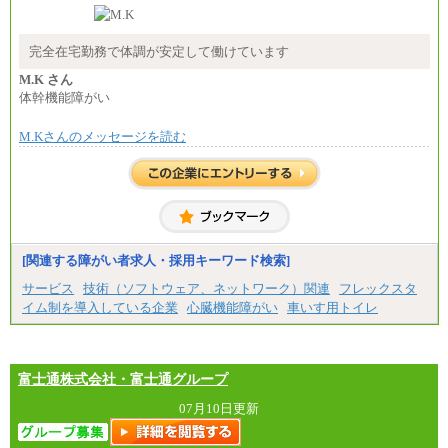
-----
時給 1,226円（実働4.5時間）
※基本給に加算して以下手当有（いずれも時
間額換算額）
完全在宅勤務で体調が安定して働けています
・退職金相当手当 37円
・賞与相当手当 127円
M.K さん
合計時給額 1,390円
体幹機能障がい
※全ての求人において試用期間中も給与に変更はご
M.Kさんのメッセージを読む
ざいません。
[関連する障がい者求人・採用キーワード検索]
サービス
技術（ソフトウェア、ネットワーク）関連
フレックスタ
イム制を導入している企業
心臓機能障がい
車いす用トイレ
富士通株式会社・富士通グループ
07月10日更新