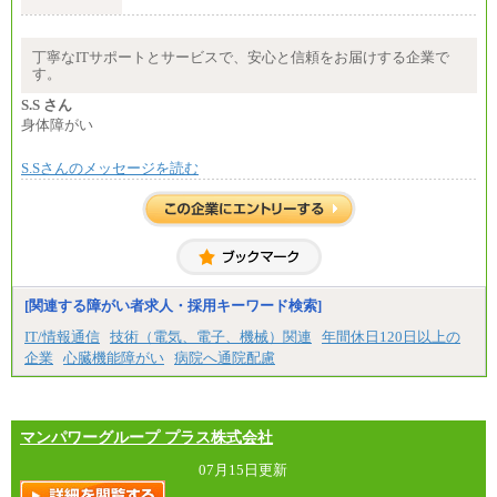
エリアコース(一定地域であれば移動可能なコース)
大学院卒 月給264,000円／大学卒 月給250,000円／短
大・高専・専門卒 月給225,000円
※試用期間中も給与に変更はございません
丁寧なITサポートとサービスで、安心と信頼をお届けする企業で
中途：
す。
月給：250,000円～400,000円
想定年収：4,000,000円～6,000,000円
S.S さん
※試用期間中も給与に変更はございません。
身体障がい
S.Sさんのメッセージを読む
[関連する障がい者求人・採用キーワード検索]
IT/情報通信
技術（電気、電子、機械）関連
年間休日120日以上の
企業
心臓機能障がい
病院へ通院配慮
マンパワーグループ プラス株式会社
07月15日更新