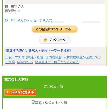
※想定年収 6,000,000円～（住居費補助、子手当など
の各種手当を含む金額です）
鄭 峰守 さん
聴覚障がい
鄭 峰守さんのメッセージを読む
[関連する障がい者求人・採用キーワード検索]
出版・マスコミ関連・広告
専門職関連
人材育成制度が充実してい
る企業
精神障がい
健康管理室・休憩室などがある
株式会社大林組
07月06日更新