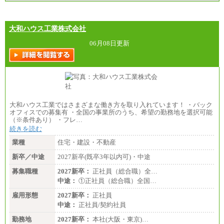
大和ハウス工業株式会社
06月08日更新
大和ハウス工業ではさまざまな働き方を取り入れています！ ・バック
オフィスでの募集有 ・全国の事業所のうち、希望の勤務地を選択可能
（※条件あり） ・フレ…
続きを読む
業種
住宅・建設・不動産
新卒／中途
2027新卒(既卒3年以内可)・中途
募集職種
2027新卒：
正社員（総合職）全…
中途：
①正社員（総合職）全国…
雇用形態
2027新卒：
正社員
中途：
正社員/契約社員
勤務地
2027新卒：
本社(大阪・東京)…