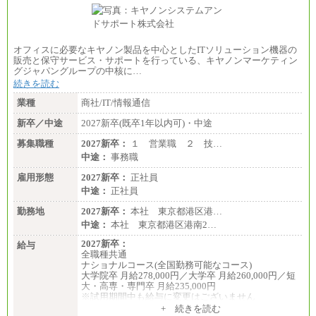
オフィスに必要なキヤノン製品を中心としたITソリューション機器の
販売と保守サービス・サポートを行っている、キヤノンマーケティン
グジャパングループの中核に…
続きを読む
業種
商社/IT/情報通信
新卒／中途
2027新卒(既卒1年以内可)・中途
募集職種
2027新卒：
１ 営業職 ２ 技…
中途：
事務職
雇用形態
2027新卒：
正社員
中途：
正社員
勤務地
2027新卒：
本社 東京都港区港…
中途：
本社 東京都港区港南2…
2027新卒：
給与
全職種共通
ナショナルコース(全国勤務可能なコース)
大学院卒 月給278,000円／大学卒 月給260,000円／短
大・高専・専門卒 月給235,000円
※試用期間中も給与に変更はございません
+ 続きを読む