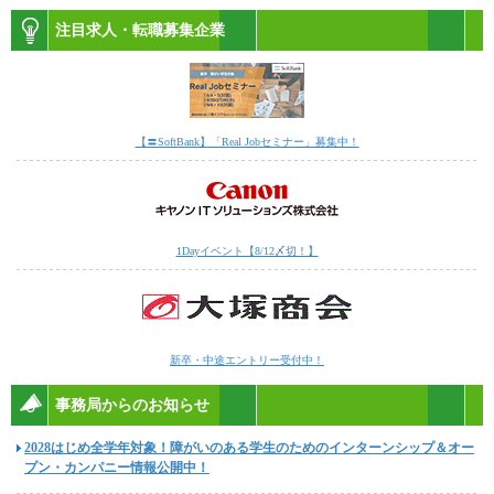
注目求人・転職募集企業
【〓SoftBank】「Real Jobセミナー」募集中！
1Dayイベント【8/12〆切！】
新卒・中途エントリー受付中！
事務局からのお知らせ
2028はじめ全学年対象！障がいのある学生のためのインターンシップ＆オー
プン・カンパニー情報公開中！