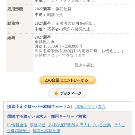
中途：
（１）スタッフ職・サポ…
雇用形態
2027新卒：
嘱託社員
中途：
嘱託社員
勤務地
2027新卒：
応募者の意向を確認…
中途：
応募者の意向を確認の上…
2027新卒：
給与
全職種共通
月給 180,000円～250,000円
※採用選考合格後の採用内定通知時にお伝えします
※勤務地によって異なります
中途：
+ 続きを読む
全職種共通
月給 200,000円～250,000円
入社時の処遇は経験・能力を考慮の上、当社規程に
より決定します。
具体的な金額は採用選考合格後に採用内定通知時に
お伝えします。
[参加予定クローバー就職フォーラム]
2026/9/5 (土) 東京
[関連する障がい者求人・採用キーワード検索]
IT/情報通信
事務関連
多様な雇用形態を導入している企業
ぼうこ
う機能障がい
病院へ通院配慮