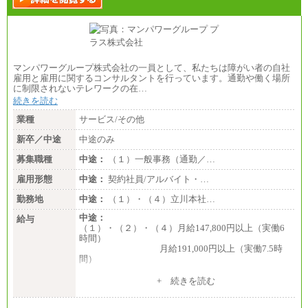
マンパワーグループ株式会社の一員として、私たちは障がい者の自社
雇用と雇用に関するコンサルタントを行っています。通勤や働く場所
に制限されないテレワークの在…
続きを読む
業種
サービス/その他
新卒／中途
中途のみ
募集職種
中途：
（１）一般事務（通勤／…
雇用形態
中途：
契約社員/アルバイト・…
勤務地
中途：
（１）・（４）立川本社…
中途：
給与
（１）・（２）・（４）月給147,800円以上（実働6
時間）
月給191,000円以上（実働7.5時
間）
（３）月給191,000円以上（実働7.5時間）
+ 続きを読む
（５）月給147,800円以上（実働6時間）