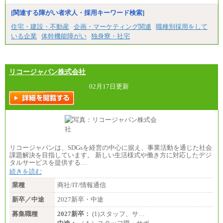
■特定職員※
[関連する障がい者求人・採用キーワード検索]
大学院卒/月給234,000円～263,000円
大学卒/月給219,000円～246,000円
住宅・建設・不動産
企画・マーケティング関連
職種別採用をして
短大・高専卒/月給197,000円～222,000円
いる企業
体幹機能障がい
独身寮・社宅
※拠点型職員、特定職員の給与は、生活の拠点が定
まることによるメリットおよび地域ごとの生計費な
どの地域差指数を勘案して拠点ごとに定めていま
す。
リコージャパン株式会社
中途：
全職種共通
02月17日更新
月給制
226,600円～390,100円（勤務地域等により異なりま
す）
・ご経験やスキルを考慮し、選考の中で決定いたし
ます。
・試用期間中も同額支給します。
リコージャパンは、SDGsを経営の中心に据え、事業活動を通じた社会
課題解決を目指しています。 新しい生活様式や働き方に対応したデジ
タルサービスを提供する…
続きを読む
業種
商社/IT/情報通信
新卒／中途
2027新卒・中途
募集職種
2027新卒：
(1)スタッフ、サ…