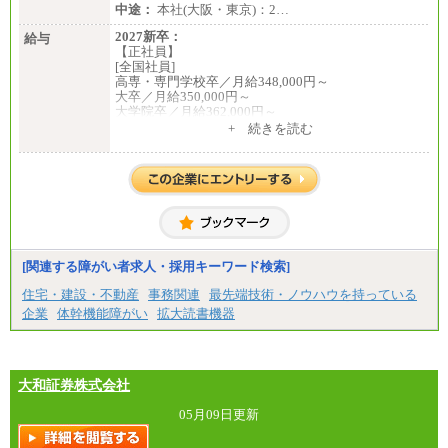
中途：
本社(大阪・東京)：2…
2027新卒：
給与
【正社員】
[全国社員]
高専・専門学校卒／月給348,000円～
大卒／月給350,000円～
大学院卒／月給362,000円～
[地域社員]月給295,000円～
+ 続きを読む
中途：
【正社員】
[全国社員]月給348,000円～
[地域社員]月給295,000円～
※試用期間中も給与に変更はございません
【契約社員】月給200,000円～
[関連する障がい者求人・採用キーワード検索]
住宅・建設・不動産
事務関連
最先端技術・ノウハウを持っている
企業
体幹機能障がい
拡大読書機器
大和証券株式会社
05月09日更新