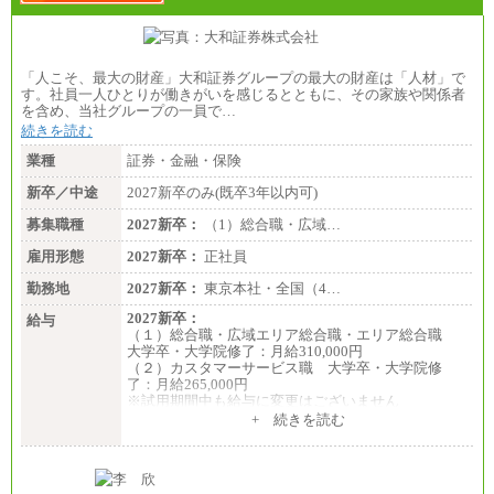
「人こそ、最大の財産」大和証券グループの最大の財産は「人材」で
す。社員一人ひとりが働きがいを感じるとともに、その家族や関係者
を含め、当社グループの一員で…
続きを読む
業種
証券・金融・保険
新卒／中途
2027新卒のみ(既卒3年以内可)
募集職種
2027新卒：
（1）総合職・広域…
雇用形態
2027新卒：
正社員
勤務地
2027新卒：
東京本社・全国（4…
2027新卒：
給与
（１）総合職・広域エリア総合職・エリア総合職
大学卒・大学院修了：月給310,000円
（２）カスタマーサービス職 大学卒・大学院修
了：月給265,000円
※試用期間中も給与に変更はございません
+ 続きを読む