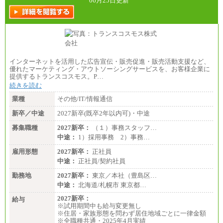
06月25日更新
インターネットを活用した広告宣伝・販売促進・販売活動支援など、
優れたマーケティング・アウトソーシングサービスを、お客様企業に
提供するトランスコスモス。P…
続きを読む
業種
その他/IT/情報通信
新卒／中途
2027新卒(既卒2年以内可)・中途
募集職種
2027新卒：
（１）事務スタッフ…
中途：
1）採用事務 2）事務…
雇用形態
2027新卒：
正社員
中途：
正社員/契約社員
勤務地
2027新卒：
東京／本社（豊島区…
中途：
北海道/札幌市 東京都…
2027新卒：
給与
※試用期間中も給与変更無し
※住居・家族形態を問わず居住地域ごとに一律金額
※全職種共通・2025年4月実績