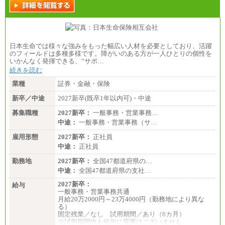
日本生命では様々な強みをもった幅広い人材を必要としており、活躍
のフィールドは多種多様です。障がいのある方が一人ひとりの個性を
いかんなく発揮できる、“サポ…
続きを読む
業種
証券・金融・保険
新卒／中途
2027新卒(既卒1年以内可)・中途
募集職種
2027新卒：
一般事務・営業事務…
中途：
一般事務・営業事務（サ…
雇用形態
2027新卒：
正社員
中途：
正社員
勤務地
2027新卒：
全国47都道府県の…
中途：
全国47都道府県の支社…
2027新卒：
給与
一般事務・営業事務共通
月給20万2000円～23万4000円（勤務地により異な
る）
固定残業／なし 試用期間／あり（6カ月）
※試用期間中も給与に変更はございません