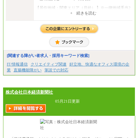
【居住地域：関東エリア（月給） 】※一律地域手当2
5,000円含む
+ 続きを読む
大学院卒：276,100円
大学卒：250,000円
高専卒：244,800円
短大・専門3年制卒：235,300円
短大・専門2年制卒：222,600円
専門1年制卒：212,900円
【居住地域：関西エリア（月給） 】※一律地域手当1
5,000円含む
[関連する障がい者求人・採用キーワード検索]
大学院卒：266,100円
大学卒：240,000円
IT/情報通信
クリエイティブ関連
好立地、快適なオフィス環境の企
高専卒：234,800円
業
直腸機能障がい
筆談での対応
短大・専門3年制卒：225,300円
短大・専門2年制卒：212,600円
専門1年制卒：202,900円
中途：
【全職種共通】
株式会社日本経済新聞社
〔正社員〕
月給212,900円～330,000円
05月21日更新
※実務経験に応じてご相談させていただきます（上
記金額を超える可能性あり）
※職種8）を除き、正社員の場合勤務地は本社のみと
なります
※交通費：月5万円まで
〔契約社員〕
札幌 ：時給1,100円～1,450円