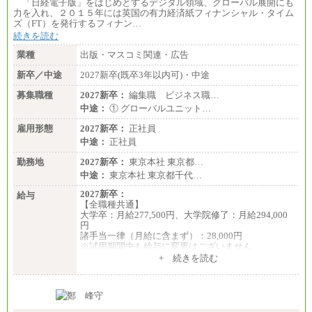
「日経電子版」をはじめとするデジタル領域、グローバル展開にも
東京 ：時給1,226円～1,400円
力を入れ、２０１５年には英国の有力経済紙フィナンシャル・タイム
横浜 ：時給1,225円～
ズ（FT）を発行するフィナン…
川口 ：時給1,150円～
続きを読む
大阪 ：時給1,177円～1,400円
佐世保：時給1,035円～
業種
出版・マスコミ関連・広告
沖縄 ：時給1,025円～1,350円
※給与は実務経験・職種・配属部署によって異なり
新卒／中途
2027新卒(既卒3年以内可)・中途
ます
※交通費：月5万円まで
募集職種
2027新卒：
編集職 ビジネス職…
中途：
① グローバルユニット…
雇用形態
2027新卒：
正社員
中途：
正社員
勤務地
2027新卒：
東京本社 東京都…
中途：
東京本社 東京都千代…
2027新卒：
給与
【全職種共通】
大学卒：月給277,500円、大学院修了：月給294,000
円
諸手当一律（月給に含まず）：28,000円
※試用期間中も給与に変更はございません
中途：
+ 続きを読む
【全職種共通】
月給370,000円～
※経験・能力等を考慮の上、当社規定により決定し
ます。
※試用期間中も給与に変更はございません。