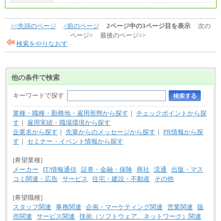
<<先頭のページ
<前のページ
2ページ中の3ページ目を表示
次の
ページ>
最後のページ>>
検索をやりなおす
他の条件で検索
キーワードで探す
業種・職種・勤務地・雇用形態から探す
｜
チェックポイントから探
す
｜
雇用実績・職場環境から探す
企業名から探す
｜
先輩からのメッセージから探す
｜
PR情報から探
す
｜
セミナー・イベント情報から探す
[希望業種]
メーカー
IT/情報通信
証券・金融・保険
商社
流通
出版・マス
コミ関連・広告
サービス
住宅・建設・不動産
その他
[希望職種]
スタッフ関連
事務関連
企画・マーケティング関連
営業関連
販
売関連
サービス関連
技術（ソフトウェア、ネットワーク）関連