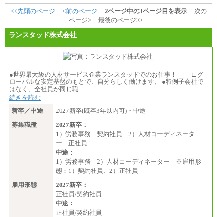
<<先頭のページ
<前のページ
2ページ中の3ページ目を表示
次の
ページ>
最後のページ>>
ランスタッド株式会社
●世界最大級の人材サービス企業ランスタッドでのお仕事！ ∟グ
ローバルな安定基盤のもとで、自分らしく働けます。 ●特例子会社で
はなく、全社員が同じ職…
続きを読む
新卒／中途
2027新卒(既卒3年以内可)・中途
募集職種
2027新卒：
1）労務事務…契約社員 2）人材コーディネータ
ー…正社員
中途：
1）労務事務 2）人材コーディネーター ※雇用形
態：1）契約社員、2）正社員
雇用形態
2027新卒：
正社員/契約社員
中途：
正社員/契約社員