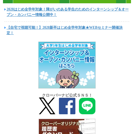
2028はじめ全学年対象！障がいのある学生のためのインターンシップ＆オー
プン・カンパニー情報公開中！
【自宅で視聴可能！】2028新卒はじめ全学年対象★WEBセミナー開催決
定！
クローバーナビ公式ＳＮＳ！