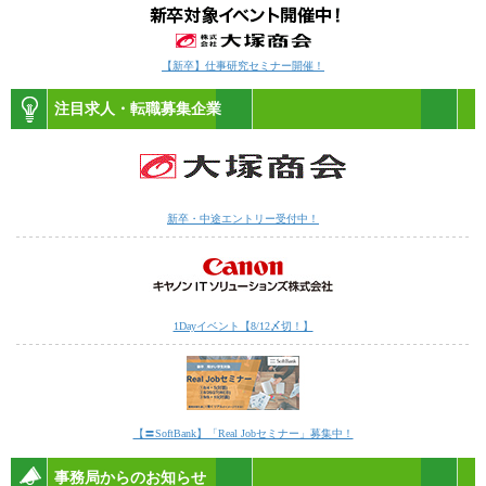
【新卒】仕事研究セミナー開催！
注目求人・転職募集企業
新卒・中途エントリー受付中！
1Dayイベント【8/12〆切！】
【〓SoftBank】「Real Jobセミナー」募集中！
事務局からのお知らせ