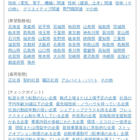
技術（電気、電子、機械）関連
技術（建築、土木）関連
技術（そ
の他）
クリエイティブ関連
専門職関連
その他
[希望勤務地]
北海道
青森県
岩手県
宮城県
秋田県
山形県
福島県
茨城県
栃木県
群馬県
埼玉県
千葉県
東京都
神奈川県
新潟県
富山県
石川県
福井県
山梨県
長野県
岐阜県
静岡県
愛知県
三重県
滋賀県
京都府
大阪府
兵庫県
奈良県
和歌山県
鳥取県
島根県
岡山県
広島県
山口県
徳島県
香川県
愛媛県
高知県
福岡県
佐賀県
長崎県
熊本県
大分県
宮崎県
鹿児島県
沖縄県
全国47
都道府県
海外
[雇用形態]
正社員
契約社員
嘱託社員
アルバイト・パート
その他
[チェックポイント]
転居を伴う転勤のない企業
株式上場または上場予定の企業
社員の
平均年齢30歳以下の企業
最先端技術・ノウハウを持っている企業
社員の勤続年数の長い企業
シェアトップクラスを誇る企業
フレッ
クスタイム制を導入している企業
外資系の企業
資格取得支援制度
がある企業
事業内容が多岐にわたる企業
環境・エコロジー追求企
業
増収または増益中の企業
新規事業進出に意欲的な企業
ストッ
クオプション制度のある企業
自動車通勤可（駐車場のある）企業
社会貢献活動を実施している企業
多様な雇用形態を導入している