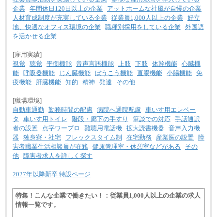
企業
年間休日120日以上の企業
アットホームな社風が自慢の企業
人材育成制度が充実している企業
従業員1,000人以上の企業
好立
地、快適なオフィス環境の企業
職種別採用をしている企業
外国語
を活かせる企業
[雇用実績]
視覚
聴覚
平衡機能
音声言語機能
上肢
下肢
体幹機能
心臓機
能
呼吸器機能
じん臓機能
ぼうこう機能
直腸機能
小腸機能
免
疫機能
肝臓機能
知的
精神
発達
その他
[職場環境]
自動車通勤
勤務時間の配慮
病院へ通院配慮
車いす用エレベー
タ
車いす用トイレ
階段・廊下の手すり
筆談での対応
手話通訳
者の設置
点字ワープロ
難聴用電話機
拡大読書機器
音声入力機
器
独身寮・社宅
フレックスタイム制
在宅勤務
産業医の設置
障
害者職業生活相談員が在籍
健康管理室・休憩室などがある
その
他
障害者求人を詳しく探す
2027年以降新卒 特設ページ
特集！こんな企業で働きたい！：従業員1,000人以上の企業の求人
情報一覧です。