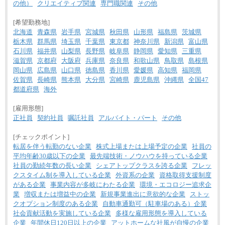
の他）
クリエイティブ関連
専門職関連
その他
[希望勤務地]
北海道
青森県
岩手県
宮城県
秋田県
山形県
福島県
茨城県
栃木県
群馬県
埼玉県
千葉県
東京都
神奈川県
新潟県
富山県
石川県
福井県
山梨県
長野県
岐阜県
静岡県
愛知県
三重県
滋賀県
京都府
大阪府
兵庫県
奈良県
和歌山県
鳥取県
島根県
岡山県
広島県
山口県
徳島県
香川県
愛媛県
高知県
福岡県
佐賀県
長崎県
熊本県
大分県
宮崎県
鹿児島県
沖縄県
全国47
都道府県
海外
[雇用形態]
正社員
契約社員
嘱託社員
アルバイト・パート
その他
[チェックポイント]
転居を伴う転勤のない企業
株式上場または上場予定の企業
社員の
平均年齢30歳以下の企業
最先端技術・ノウハウを持っている企業
社員の勤続年数の長い企業
シェアトップクラスを誇る企業
フレッ
クスタイム制を導入している企業
外資系の企業
資格取得支援制度
がある企業
事業内容が多岐にわたる企業
環境・エコロジー追求企
業
増収または増益中の企業
新規事業進出に意欲的な企業
ストッ
クオプション制度のある企業
自動車通勤可（駐車場のある）企業
社会貢献活動を実施している企業
多様な雇用形態を導入している
企業
年間休日120日以上の企業
アットホームな社風が自慢の企業