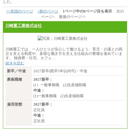
した。
<<先頭のページ
<前のページ
1ページ中の6ページ目を表示
次の
ページ>
最後のページ>>
川崎重工業株式会社
川崎重工では、一人ひとりが安心して働けるよう、育児・介護との両
立を支える制度や、多様な働き方を支える仕組みの整備を進めていま
す。 独身寮・社宅、カフェ…
続きを読む
新卒／中途
2027新卒(既卒5年以内可)・中途
募集職種
2027新卒：
(1）一般事務職 (2)生産補助職
中途：
(1)一般事務職 (2)生産補助職
雇用形態
2027新卒：
正社員
中途：
正社員