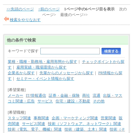
<<先頭のページ
<前のページ
1ページ中の6ページ目を表示
次の
ページ>
最後のページ>>
検索をやりなおす
他の条件で検索
キーワードで探す
業種・職種・勤務地・雇用形態から探す
｜
チェックポイントから探
す
｜
雇用実績・職場環境から探す
企業名から探す
｜
先輩からのメッセージから探す
｜
PR情報から探
す
｜
セミナー・イベント情報から探す
[希望業種]
メーカー
IT/情報通信
証券・金融・保険
商社
流通
出版・マス
コミ関連・広告
サービス
住宅・建設・不動産
その他
[希望職種]
スタッフ関連
事務関連
企画・マーケティング関連
営業関連
販
売関連
サービス関連
技術（ソフトウェア、ネットワーク）関連
技術（電気、電子、機械）関連
技術（建築、土木）関連
技術（そ