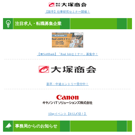
【新卒】仕事研究セミナー開催！
注目求人・転職募集企業
【〓SoftBank】「Real Jobセミナー」募集中！
新卒・中途エントリー受付中！
1Dayイベント【8/12〆切！】
事務局からのお知らせ