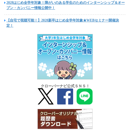
2028はじめ全学年対象！障がいのある学生のためのインターンシップ＆オー
プン・カンパニー情報公開中！
【自宅で視聴可能！】2028新卒はじめ全学年対象★WEBセミナー開催決
定！
クローバーナビ公式ＳＮＳ！