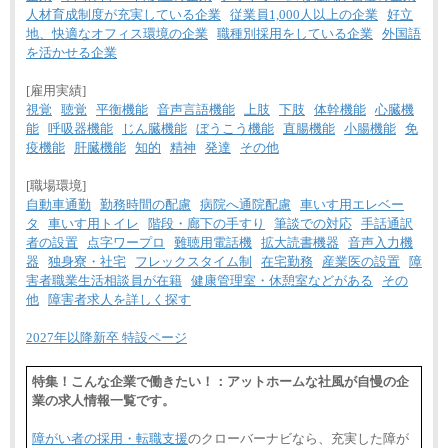
人材育成制度が充実している企業
従業員1,000人以上の企業
好立
地、快適なオフィス環境の企業
職種別採用をしている企業
外国語
を活かせる企業
[雇用実績]
視覚
聴覚
平衡機能
音声言語機能
上肢
下肢
体幹機能
心臓機
能
呼吸器機能
じん臓機能
ぼうこう機能
直腸機能
小腸機能
免
疫機能
肝臓機能
知的
精神
発達
その他
[職場環境]
自動車通勤
勤務時間の配慮
病院へ通院配慮
車いす用エレベー
タ
車いす用トイレ
階段・廊下の手すり
筆談での対応
手話通訳
者の設置
点字ワープロ
難聴用電話機
拡大読書機器
音声入力機
器
独身寮・社宅
フレックスタイム制
在宅勤務
産業医の設置
障
害者職業生活相談員が在籍
健康管理室・休憩室などがある
その
他
障害者求人を詳しく探す
2027年以降新卒 特設ページ
特集！こんな企業で働きたい！：アットホームな社風が自慢の企
業の求人情報一覧です。
障がい者の採用・転職支援
のクローバーナビなら、充実した障が