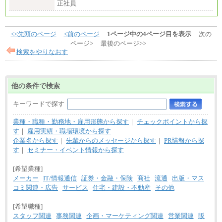
正社員
<<先頭のページ
<前のページ
1ページ中の4ページ目を表示
次の
ページ>
最後のページ>>
検索をやりなおす
他の条件で検索
キーワードで探す
業種・職種・勤務地・雇用形態から探す
｜
チェックポイントから探
す
｜
雇用実績・職場環境から探す
企業名から探す
｜
先輩からのメッセージから探す
｜
PR情報から探
す
｜
セミナー・イベント情報から探す
[希望業種]
メーカー
IT/情報通信
証券・金融・保険
商社
流通
出版・マス
コミ関連・広告
サービス
住宅・建設・不動産
その他
[希望職種]
スタッフ関連
事務関連
企画・マーケティング関連
営業関連
販