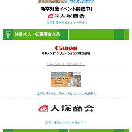
【新卒】仕事研究セミナー開催！
注目求人・転職募集企業
1Dayイベント【8/12〆切！】
【〓SoftBank】「Real Jobセミナー」募集中！
新卒・中途エントリー受付中！