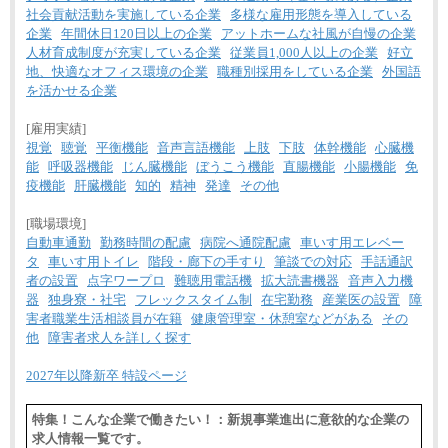
社会貢献活動を実施している企業
多様な雇用形態を導入している
企業
年間休日120日以上の企業
アットホームな社風が自慢の企業
人材育成制度が充実している企業
従業員1,000人以上の企業
好立
地、快適なオフィス環境の企業
職種別採用をしている企業
外国語
を活かせる企業
[雇用実績]
視覚
聴覚
平衡機能
音声言語機能
上肢
下肢
体幹機能
心臓機
能
呼吸器機能
じん臓機能
ぼうこう機能
直腸機能
小腸機能
免
疫機能
肝臓機能
知的
精神
発達
その他
[職場環境]
自動車通勤
勤務時間の配慮
病院へ通院配慮
車いす用エレベー
タ
車いす用トイレ
階段・廊下の手すり
筆談での対応
手話通訳
者の設置
点字ワープロ
難聴用電話機
拡大読書機器
音声入力機
器
独身寮・社宅
フレックスタイム制
在宅勤務
産業医の設置
障
害者職業生活相談員が在籍
健康管理室・休憩室などがある
その
他
障害者求人を詳しく探す
2027年以降新卒 特設ページ
特集！こんな企業で働きたい！：新規事業進出に意欲的な企業の
求人情報一覧です。