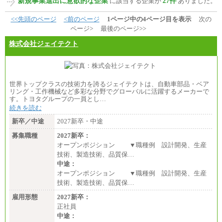
新規事業進出に意欲的な企業
27件
に該当する企業が
ありました。
<<先頭のページ
<前のページ
1ページ中の4ページ目を表示
次の
ページ>
最後のページ>>
株式会社ジェイテクト
世界トップクラスの技術力を誇るジェイテクトは、自動車部品・ベア
リング・工作機械など多彩な分野でグローバルに活躍するメーカーで
す。トヨタグループの一員とし…
続きを読む
新卒／中途
2027新卒・中途
募集職種
2027新卒：
オープンポジション ▼職種例 設計開発、生産
技術、製造技術、品質保…
中途：
オープンポジション ▼職種例 設計開発、生産
技術、製造技術、品質保…
雇用形態
2027新卒：
正社員
中途：