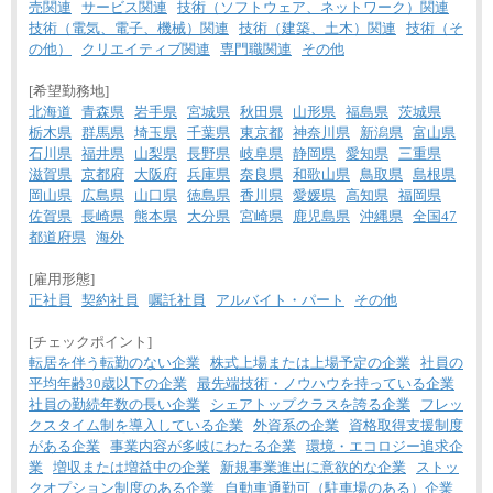
売関連
サービス関連
技術（ソフトウェア、ネットワーク）関連
技術（電気、電子、機械）関連
技術（建築、土木）関連
技術（そ
の他）
クリエイティブ関連
専門職関連
その他
[希望勤務地]
北海道
青森県
岩手県
宮城県
秋田県
山形県
福島県
茨城県
栃木県
群馬県
埼玉県
千葉県
東京都
神奈川県
新潟県
富山県
石川県
福井県
山梨県
長野県
岐阜県
静岡県
愛知県
三重県
滋賀県
京都府
大阪府
兵庫県
奈良県
和歌山県
鳥取県
島根県
岡山県
広島県
山口県
徳島県
香川県
愛媛県
高知県
福岡県
佐賀県
長崎県
熊本県
大分県
宮崎県
鹿児島県
沖縄県
全国47
都道府県
海外
[雇用形態]
正社員
契約社員
嘱託社員
アルバイト・パート
その他
[チェックポイント]
転居を伴う転勤のない企業
株式上場または上場予定の企業
社員の
平均年齢30歳以下の企業
最先端技術・ノウハウを持っている企業
社員の勤続年数の長い企業
シェアトップクラスを誇る企業
フレッ
クスタイム制を導入している企業
外資系の企業
資格取得支援制度
がある企業
事業内容が多岐にわたる企業
環境・エコロジー追求企
業
増収または増益中の企業
新規事業進出に意欲的な企業
ストッ
クオプション制度のある企業
自動車通勤可（駐車場のある）企業