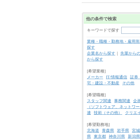
他の条件で検索
キーワードで探す
業種・職種・勤務地・雇用形
探す
企業名から探す
｜
先輩から
から探す
[希望業種]
メーカー
IT/情報通信
証券
宅・建設・不動産
その他
[希望職種]
スタッフ関連
事務関連
企
（ソフトウェア、ネットワー
連
技術（その他）
クリエ
[希望勤務地]
北海道
青森県
岩手県
宮城
県
東京都
神奈川県
新潟県