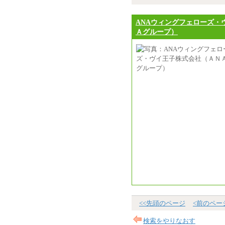
ANAウィングフェローズ・
Ａグループ）
<<先頭のページ
<前のペー
検索をやりなおす