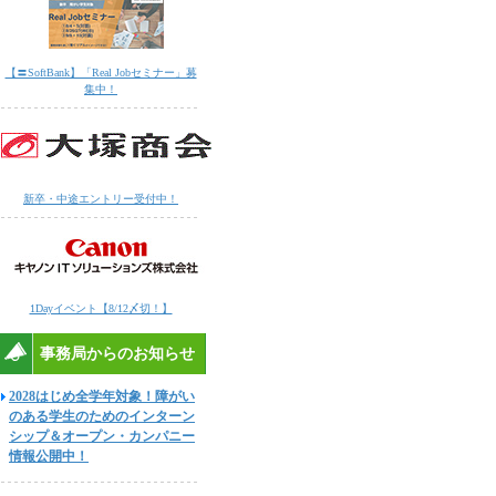
【〓SoftBank】「Real Jobセミナー」募
集中！
新卒・中途エントリー受付中！
1Dayイベント【8/12〆切！】
事務局からのお知らせ
2028はじめ全学年対象！障がい
のある学生のためのインターン
シップ＆オープン・カンパニー
情報公開中！