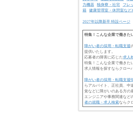
力機器
独身寮・社宅
フレ
籍
健康管理室・休憩室など
2027年以降新卒 特設ページ
特集！こんな企業で働きた
障がい者の採用・転職支援
提供いたします。
応募者の障害に応じた
求人
特集！こんな企業で働きた
求人情報を探すならクロー
障がい者の採用・転職支援
らアルバイト、正社員、中
覚などに障がいのある方の雇
エンジニアや事務関連など
者の就職・求人検索
ならク