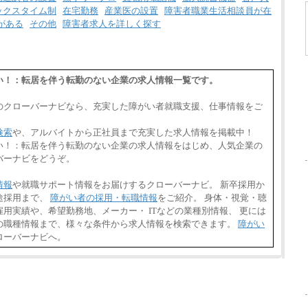
ックスタイム制
在宅勤務
産業医の設置
障害者職業生活相談員が在
がある
その他
障害者求人を詳しく探す
い！：転居を伴う転勤のない企業の求人情報一覧です。
のクローバーナビなら、充実した障がい者就職支援、仕事情報をご
検索
や、アルバイトから正社員まで充実した求人情報を掲載中！
い！：転居を伴う転勤のない企業の求人情報をはじめ、人気企業の
バーナビをどうぞ。
情報
や就職サポート情報をお届けするクローバーナビ。 新卒採用か
途採用まで、
障がい者の採用・転職情報
をご紹介。 身体・視覚・聴
用実績や、希望勤務地、メーカー・ ITなどの業種別情報、 更には
の職種情報まで、様々な条件から求人情報を検索できます。
障がい
ローバーナビへ。