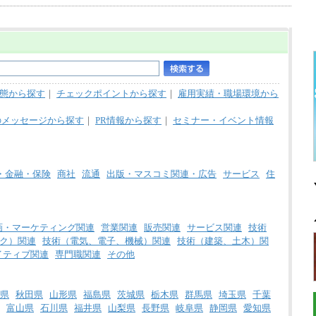
態から探す
｜
チェックポイントから探す
｜
雇用実績・職場環境から
のメッセージから探す
｜
PR情報から探す
｜
セミナー・イベント情報
・金融・保険
商社
流通
出版・マスコミ関連・広告
サービス
住
画・マーケティング関連
営業関連
販売関連
サービス関連
技術
ク）関連
技術（電気、電子、機械）関連
技術（建築、土木）関
イティブ関連
専門職関連
その他
県
秋田県
山形県
福島県
茨城県
栃木県
群馬県
埼玉県
千葉
富山県
石川県
福井県
山梨県
長野県
岐阜県
静岡県
愛知県