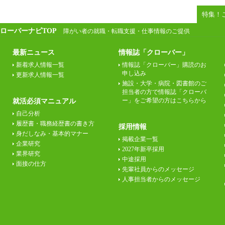
特集！
ローバーナビTOP
障がい者の就職・転職支援・仕事情報のご提供
最新ニュース
情報誌「クローバー」
新着求人情報一覧
情報誌「クローバー」購読のお
申し込み
更新求人情報一覧
施設・大学・病院・図書館のご
担当者の方で情報誌「クローバ
ー」をご希望の方はこちらから
就活必須マニュアル
自己分析
履歴書・職務経歴書の書き方
採用情報
身だしなみ・基本的マナー
掲載企業一覧
企業研究
2027年新卒採用
業界研究
中途採用
面接の仕方
先輩社員からのメッセージ
人事担当者からのメッセージ