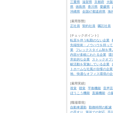
三重県
滋賀県
京都府
大阪
県
徳島県
香川県
愛媛県
沖縄県
全国47都道府県
海
[雇用形態]
正社員
契約社員
嘱託社員
[チェックポイント]
転居を伴う転勤のない企業
先端技術・ノウハウを持って
業
フレックスタイム制を導
内容が多岐にわたる企業
環
意欲的な企業
ストックオプ
献活動を実施している企業
トホームな社風が自慢の企業
地、快適なオフィス環境の企
[雇用実績]
視覚
聴覚
平衡機能
音声言
ぼうこう機能
直腸機能
小
[職場環境]
自動車通勤
勤務時間の配慮
の手すり
筆談での対応
手