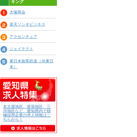
キング
大塚商会
楽天ソシオビジネス
アクセンチュア
ジェイテクト
東日本旅客鉄道（JR東日
本）
名古屋地区、尾張地区、三
河地区など、愛知県内で積
極採用企業の求人情報はこ
ちらから！