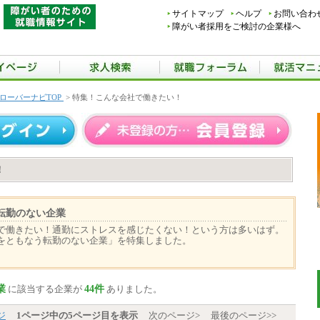
サイトマップ
ヘルプ
お問い合わ
障がい者採用をご検討の企業様へ
ローバーナビTOP
> 特集！こんな会社で働きたい！
！
転勤のない企業
で働きたい！通勤にストレスを感じたくない！という方は多いはず。
をともなう転勤のない企業」を特集しました。
業
44件
に該当する企業が
ありました。
ジ
1ページ中の5ページ目を表示
次のページ>
最後のページ>>