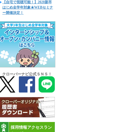
【自宅で視聴可能！】2028新卒
はじめ全学年対象★WEBセミナ
ー開催決定！
クローバーナビ公式ＳＮＳ！
採用情報アクセスラン