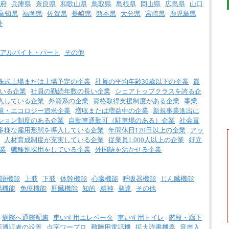
府
兵庫県
奈良県
和歌山県
鳥取県
島根県
岡山県
広島県
山口
高知県
福岡県
佐賀県
長崎県
熊本県
大分県
宮崎県
鹿児島県
外
アルバイト・パート
その他
株式上場または上場予定の企業
社員の平均年齢30歳以下の企業
最
いる企業
社員の勤続年数の長い企業
シェアトップクラスを誇る企
入している企業
外資系の企業
資格取得支援制度がある企業
事業
境・エコロジー追求企業
増収または増益中の企業
新規事業進出に
ション制度のある企業
自動車通勤可（駐車場のある）企業
社会貢
多様な雇用形態を導入している企業
年間休日120日以上の企業
アッ
人材育成制度が充実している企業
従業員1,000人以上の企業
好立
業
職種別採用をしている企業
外国語を活かせる企業
語機能
上肢
下肢
体幹機能
心臓機能
呼吸器機能
じん臓機能
腸機能
免疫機能
肝臓機能
知的
精神
発達
その他
病院へ通院配慮
車いす用エレベータ
車いす用トイレ
階段・廊下
話通訳者の設置
点字ワープロ
難聴用電話機
拡大読書機器
音声入