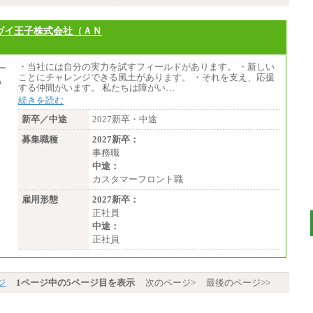
ヴイ王子株式会社（ＡＮ
・当社には自分の実力を試すフィールドがあります。 ・新しい
ことにチャレンジできる風土があります。 ・それを支え、応援
する仲間がいます。 私たちは障がい…
続きを読む
新卒／中途
2027新卒・中途
募集職種
2027新卒：
事務職
中途：
カスタマーフロント職
雇用形態
2027新卒：
正社員
中途：
正社員
ジ
1ページ中の5ページ目を表示
次のページ>
最後のページ>>