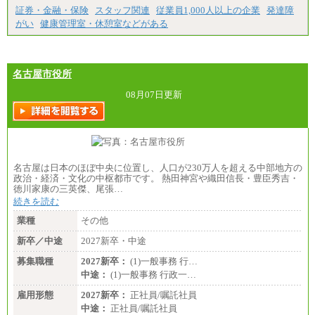
証券・金融・保険
スタッフ関連
従業員1,000人以上の企業
発達障
がい
健康管理室・休憩室などがある
名古屋市役所
08月07日更新
名古屋は日本のほぼ中央に位置し、人口が230万人を超える中部地方の
政治・経済・文化の中枢都市です。 熱田神宮や織田信長・豊臣秀吉・
徳川家康の三英傑、尾張…
続きを読む
業種
その他
新卒／中途
2027新卒・中途
募集職種
2027新卒：
(1)一般事務 行…
中途：
(1)一般事務 行政一…
雇用形態
2027新卒：
正社員/嘱託社員
中途：
正社員/嘱託社員