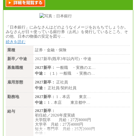
【会計年度任用職員】初任給
週30時間勤務 月給：17万248円
週20時間勤務 月給：11万3,499円
(注)上記の初任給は、給料月額に一律地域手当を加え
たものです。
(注)採用時までに給与改定があった場合は、改訂後の
「日本銀行」にみなさんはどのようなイメージをおもちでしょうか。
額となります。
みなさんが日々使っている銀行券（お札）を発行しているところ、そ
の他、日本の物価の安定を図り…
続きを読む
業種
証券・金融・保険
新卒／中途
2027新卒(既卒3年以内可)・中途
募集職種
2027新卒：
一般職 ・実務のエ…
中途：
（１）一般職 ・実務の…
雇用形態
2027新卒：
正社員
中途：
正社員/契約社員
勤務地
2027新卒：
1．本店 東京…
中途：
1．本店 東京都中…
2027新卒：
給与
初任給／2026年度実績
大学院卒 月給：27万8000円
大学卒 月給：27万4000円
短大・専門卒 月給：25万2000円
中途：