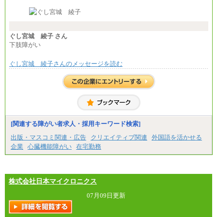
※経験・能力等を考慮の上、当社規定により決定し
ます。
※試用期間中も給与に変更はございません。
※想定年収 6,000,000円～（住居費補助、子手当など
の各種手当を含む金額です）
ぐし宮城 綾子 さん
下肢障がい
ぐし宮城 綾子さんのメッセージを読む
[関連する障がい者求人・採用キーワード検索]
出版・マスコミ関連・広告
クリエイティブ関連
外国語を活かせる
企業
心臓機能障がい
在宅勤務
株式会社日本マイクロニクス
07月09日更新