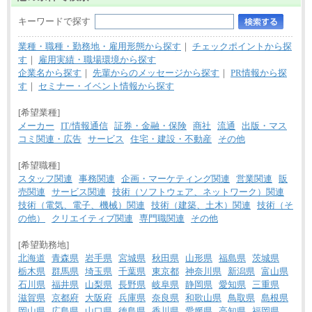
キーワードで探す
業種・職種・勤務地・雇用形態から探す
｜
チェックポイントから探
す
｜
雇用実績・職場環境から探す
企業名から探す
｜
先輩からのメッセージから探す
｜
PR情報から探
す
｜
セミナー・イベント情報から探す
[希望業種]
メーカー
IT/情報通信
証券・金融・保険
商社
流通
出版・マス
コミ関連・広告
サービス
住宅・建設・不動産
その他
[希望職種]
スタッフ関連
事務関連
企画・マーケティング関連
営業関連
販
売関連
サービス関連
技術（ソフトウェア、ネットワーク）関連
技術（電気、電子、機械）関連
技術（建築、土木）関連
技術（そ
の他）
クリエイティブ関連
専門職関連
その他
[希望勤務地]
北海道
青森県
岩手県
宮城県
秋田県
山形県
福島県
茨城県
栃木県
群馬県
埼玉県
千葉県
東京都
神奈川県
新潟県
富山県
石川県
福井県
山梨県
長野県
岐阜県
静岡県
愛知県
三重県
滋賀県
京都府
大阪府
兵庫県
奈良県
和歌山県
鳥取県
島根県
岡山県
広島県
山口県
徳島県
香川県
愛媛県
高知県
福岡県