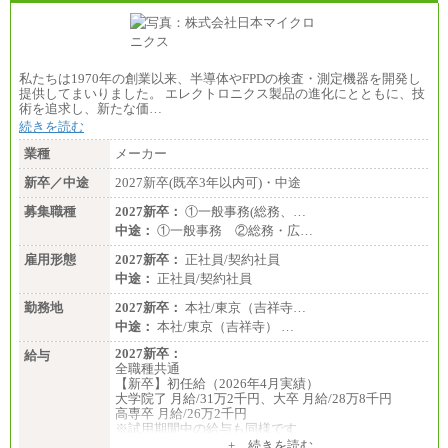
私たちは1970年の創業以来、半導体やFPDの検査・測定機器を開発し
提供してまいりました。 エレクトロニクス製品の進化にとともに、技
術を追求し、新たな価…
続きを読む
業種
メーカー
新卒／中途
2027新卒(既卒3年以内可)・中途
募集職種
2027新卒：
①一般事務(総務、…
中途：
①一般事務 ②総務・広…
雇用形態
2027新卒：
正社員/契約社員
中途：
正社員/契約社員
勤務地
2027新卒：
本社/東京（吉祥寺…
中途：
本社/東京（吉祥寺） …
2027新卒：
給与
全職種共通
【新卒】初任給（2026年4月実績）
大学院了 月給/31万2千円、大卒 月給/28万8千円
高専卒 月給/26万2千円
※試用期間中の給与も同様です
中途：
+ 続きを読む