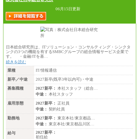
06月15日更新
日本総合研究所は、ITソリューション・コンサルティング・シンクタ
ンクの3つの機能を有するSMBCグループの総合情報サービス企業で
す。 ・金融/ITを基…
続きを読む
業種
IT/情報通信
新卒／中途
2027新卒(既卒3年以内可)・中途
募集職種
2027新卒：
本社スタッフ（総合…
中途：
本社スタッフ
雇用形態
2027新卒：
正社員
中途：
契約社員
勤務地
2027新卒：
東京本社/東京都品…
中途：
東京本社/東京都品川区…
2027新卒：
給与
初任給