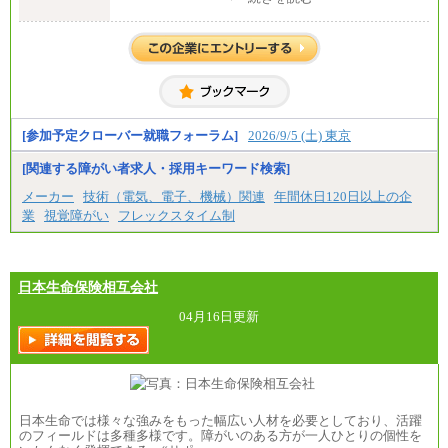
全職種共通
【中途】月給19万8千円～
※勤務地によって異なります。
※経験やスキルを考慮し、規定により決定します。
※試用期間中も給与に変更はございません。
[参加予定クローバー就職フォーラム]
2026/9/5 (土) 東京
[関連する障がい者求人・採用キーワード検索]
メーカー
技術（電気、電子、機械）関連
年間休日120日以上の企
業
視覚障がい
フレックスタイム制
日本生命保険相互会社
04月16日更新
日本生命では様々な強みをもった幅広い人材を必要としており、活躍
のフィールドは多種多様です。障がいのある方が一人ひとりの個性を