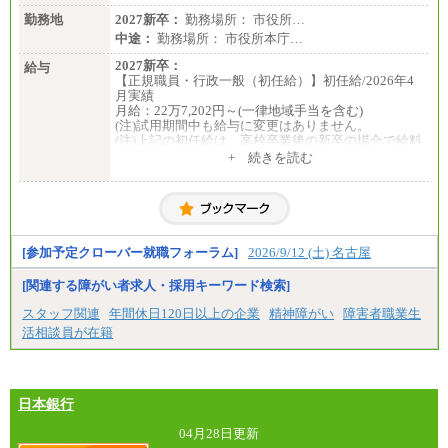
勤務地
2027新卒：
勤務場所： 市役所…
中途：
勤務場所： 市役所本庁…
2027新卒：
給与
【正規職員・行政一般（初任給）】初任給/2026年4
月実績
月給：22万7,202円～(一律地域手当を含む)
(注)試用期間中も給与に変更はありません。
(注)上記の初任給は、高校卒業後の新卒の場合で給料
月額に一律地域手当を加えたものです。
+ 続きを読む
(注)職務経験等がある場合には職務内容に応じ、その
経験年数を加味した金額となります。
【会計年度任用職員】初任給/2026年4月実績
週30時間勤務 月給：17万248円
週20時間勤務 月給：11万3,499円
[参加予定クローバー就職フォーラム]
2026/9/12 (土) 名古屋
(注)上記の初任給は、給料月額に一律地域手当を加え
たものです。
[関連する障がい者求人・採用キーワード検索]
中途：
【正規職員・行政一般（初任給）】初任給
スタッフ関連
年間休日120日以上の企業
精神障がい
障害者職業生
月給：22万7,202円～(一律地域手当を含む)
活相談員が在籍
(注)試用期間中も給与に変更はありません。
(注)上記の初任給は、高校卒業後の新卒の場合で給料
月額に一律地域手当を加えたものです。
(注)職務経験等がある場合には職務内容に応じ、その
経験年数を加味した金額となります。
日本銀行
(注)採用時までに給与改定があった場合は、改訂後の
額となります。
04月28日更新