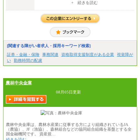
（１）（２）共通
+ 続きを読む
月給：24万0000円～34万8420円
※職務経験等を考慮し決定いたします。
※試用期間中も給与に変更はございません
[関連する障がい者求人・採用キーワード検索]
証券・金融・保険
事務関連
資格取得支援制度がある企業
視覚障が
い
勤務時間の配慮
農林中央金庫
08月05日更新
農林中央金庫は、農林水産業に従事する方により組織されているJA
（農協）、JF（漁協）、森林組合などの協同組合組織を基盤とする全
国金融機関です。 資産規…
続きを読む