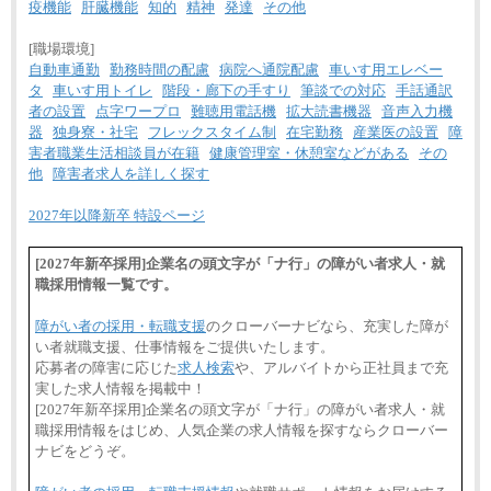
疫機能
肝臓機能
知的
精神
発達
その他
[職場環境]
自動車通勤
勤務時間の配慮
病院へ通院配慮
車いす用エレベー
タ
車いす用トイレ
階段・廊下の手すり
筆談での対応
手話通訳
者の設置
点字ワープロ
難聴用電話機
拡大読書機器
音声入力機
器
独身寮・社宅
フレックスタイム制
在宅勤務
産業医の設置
障
害者職業生活相談員が在籍
健康管理室・休憩室などがある
その
他
障害者求人を詳しく探す
2027年以降新卒 特設ページ
[2027年新卒採用]企業名の頭文字が「ナ行」の障がい者求人・就
職採用情報一覧です。
障がい者の採用・転職支援
のクローバーナビなら、充実した障が
い者就職支援、仕事情報をご提供いたします。
応募者の障害に応じた
求人検索
や、アルバイトから正社員まで充
実した求人情報を掲載中！
[2027年新卒採用]企業名の頭文字が「ナ行」の障がい者求人・就
職採用情報をはじめ、人気企業の求人情報を探すならクローバー
ナビをどうぞ。