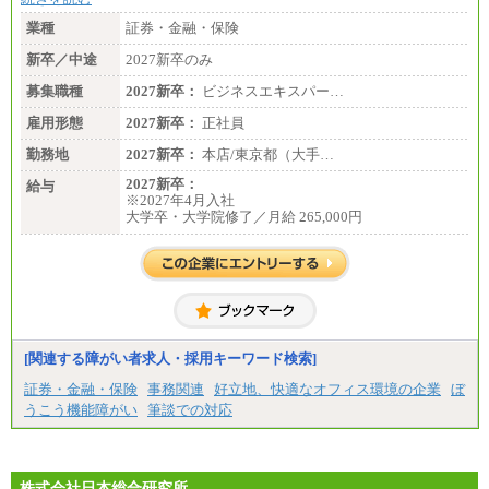
業種
証券・金融・保険
新卒／中途
2027新卒のみ
募集職種
2027新卒：
ビジネスエキスパー…
雇用形態
2027新卒：
正社員
勤務地
2027新卒：
本店/東京都（大手…
2027新卒：
給与
※2027年4月入社
大学卒・大学院修了／月給 265,000円
[関連する障がい者求人・採用キーワード検索]
証券・金融・保険
事務関連
好立地、快適なオフィス環境の企業
ぼ
うこう機能障がい
筆談での対応
株式会社日本総合研究所