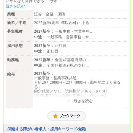
いかんなく発揮できる、“サポ…
続きを読む
業種
証券・金融・保険
新卒／中途
2027新卒(既卒1年以内可)・中途
募集職種
2027新卒：
一般事務・営業事務…
中途：
一般事務・営業事務（サ…
雇用形態
2027新卒：
正社員
中途：
正社員
勤務地
2027新卒：
全国47都道府県の…
中途：
全国47都道府県の支社…
2027新卒：
給与
一般事務・営業事務共通
月給20万2000円～23万4000円（勤務地により異な
る）
固定残業／なし 試用期間／あり（6カ月）
※試用期間中も給与に変更はございません
中途：
+ 続きを読む
一般事務・営業事務共通
月給20万2000円～23万4000円（勤務地により異な
る）
固定残業／なし 試用期間／あり（6か月）
※試用期間中も給与に変更はございません。
[関連する障がい者求人・採用キーワード検索]