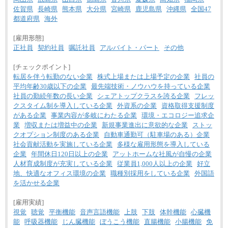
佐賀県
長崎県
熊本県
大分県
宮崎県
鹿児島県
沖縄県
全国47
都道府県
海外
[雇用形態]
正社員
契約社員
嘱託社員
アルバイト・パート
その他
[チェックポイント]
転居を伴う転勤のない企業
株式上場または上場予定の企業
社員の
平均年齢30歳以下の企業
最先端技術・ノウハウを持っている企業
社員の勤続年数の長い企業
シェアトップクラスを誇る企業
フレッ
クスタイム制を導入している企業
外資系の企業
資格取得支援制度
がある企業
事業内容が多岐にわたる企業
環境・エコロジー追求企
業
増収または増益中の企業
新規事業進出に意欲的な企業
ストッ
クオプション制度のある企業
自動車通勤可（駐車場のある）企業
社会貢献活動を実施している企業
多様な雇用形態を導入している
企業
年間休日120日以上の企業
アットホームな社風が自慢の企業
人材育成制度が充実している企業
従業員1,000人以上の企業
好立
地、快適なオフィス環境の企業
職種別採用をしている企業
外国語
を活かせる企業
[雇用実績]
視覚
聴覚
平衡機能
音声言語機能
上肢
下肢
体幹機能
心臓機
能
呼吸器機能
じん臓機能
ぼうこう機能
直腸機能
小腸機能
免