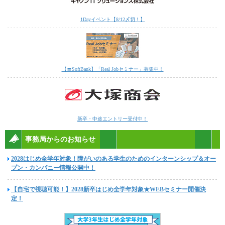
1Dayイベント【8/12〆切！】
【〓SoftBank】「Real Jobセミナー」募集中！
新卒・中途エントリー受付中！
事務局からのお知らせ
2028はじめ全学年対象！障がいのある学生のためのインターンシップ＆オー
プン・カンパニー情報公開中！
【自宅で視聴可能！】2028新卒はじめ全学年対象★WEBセミナー開催決
定！