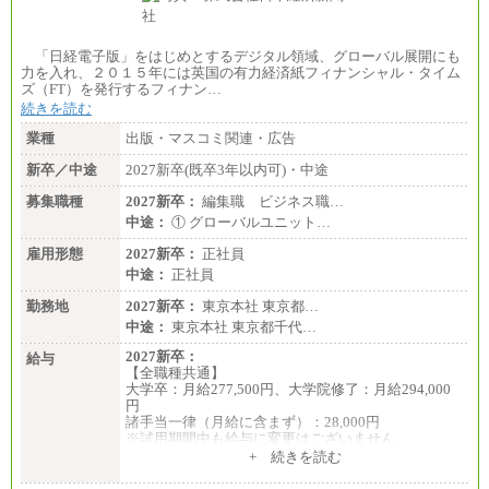
「日経電子版」をはじめとするデジタル領域、グローバル展開にも
力を入れ、２０１５年には英国の有力経済紙フィナンシャル・タイム
ズ（FT）を発行するフィナン…
続きを読む
業種
出版・マスコミ関連・広告
新卒／中途
2027新卒(既卒3年以内可)・中途
募集職種
2027新卒：
編集職 ビジネス職…
中途：
① グローバルユニット…
雇用形態
2027新卒：
正社員
中途：
正社員
勤務地
2027新卒：
東京本社 東京都…
中途：
東京本社 東京都千代…
2027新卒：
給与
【全職種共通】
大学卒：月給277,500円、大学院修了：月給294,000
円
諸手当一律（月給に含まず）：28,000円
※試用期間中も給与に変更はございません
中途：
+ 続きを読む
【全職種共通】
月給370,000円～