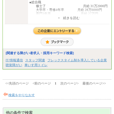
●総合職
修士了 月給 31万2000円
大学卒・専修4年卒 月給 28万6000円
専門3年卒 月給 27万円
専門2年・短大・高専卒 月給 26万円
+ 続きを読む
※博士課程修了は修士了の金額を最低額とし、
経験・能力を考慮のうえ、当社規程に基づき決定い
たします。
●一般職
大学卒 月給 25万3000
円
中途：
月給250,000円～300,000円
[関連する障がい者求人・採用キーワード検索]
※ご経験を考慮の上決定します
※試用期間はありません
IT/情報通信
スタッフ関連
フレックスタイム制を導入している企業
聴覚障がい
車いす用トイレ
<<先頭のページ
<前のページ
1
次のページ>
最後のページ>>
検索をやりなおす
他の条件で検索