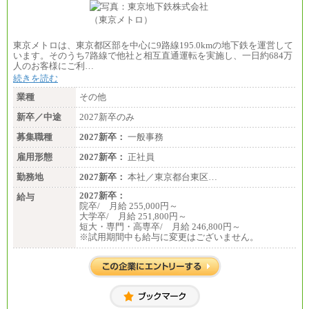
東京メトロは、東京都区部を中心に9路線195.0kmの地下鉄を運営して
います。そのうち7路線で他社と相互直通運転を実施し、一日約684万
人のお客様にご利…
続きを読む
業種
その他
新卒／中途
2027新卒のみ
募集職種
2027新卒：
一般事務
雇用形態
2027新卒：
正社員
勤務地
2027新卒：
本社／東京都台東区…
2027新卒：
給与
院卒/ 月給 255,000円～
大学卒/ 月給 251,800円～
短大・専門・高専卒/ 月給 246,800円～
※試用期間中も給与に変更はございません。