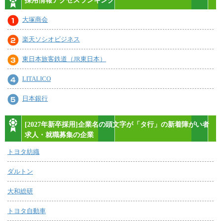
採用情報アクセスランキング
大塚商会
楽天ソシオビジネス
東日本旅客鉄道（JR東日本）
LITALICO
日本銀行
[2027年新卒採用]企業名の頭文字が「タ行」の新着障がい者
求人・就職募集の企業
トヨタ紡織
ダルトン
大和総研
トヨタ自動車