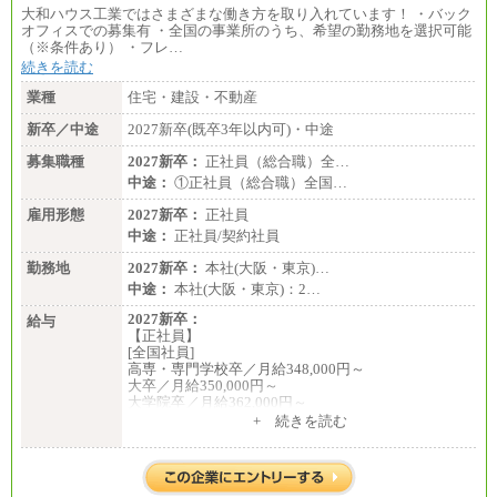
大和ハウス工業ではさまざまな働き方を取り入れています！ ・バック
オフィスでの募集有 ・全国の事業所のうち、希望の勤務地を選択可能
（※条件あり） ・フレ…
続きを読む
業種
住宅・建設・不動産
新卒／中途
2027新卒(既卒3年以内可)・中途
募集職種
2027新卒：
正社員（総合職）全…
中途：
①正社員（総合職）全国…
雇用形態
2027新卒：
正社員
中途：
正社員/契約社員
勤務地
2027新卒：
本社(大阪・東京)…
中途：
本社(大阪・東京)：2…
2027新卒：
給与
【正社員】
[全国社員]
高専・専門学校卒／月給348,000円～
大卒／月給350,000円～
大学院卒／月給362,000円～
[地域社員]月給295,000円～
+ 続きを読む
中途：
【正社員】
[全国社員]月給348,000円～
[地域社員]月給295,000円～