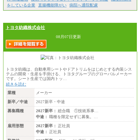
0円（大学卒）
をしている企業
直腸機能障がい
病院へ通院配慮
（2）【正社員】総合職：月給300,000円（大学卒）
※試用期間も同額
トヨタ紡織株式会社
08月07日更新
トヨタ紡織は、自動車用シートやドアトリムをはじめとする内装シス
テムの開発・生産を手掛ける、トヨタグループのグローバルメーカー
です。シート生産では国内トッ…
続きを読む
業種
メーカー
新卒／中途
2027新卒・中途
募集職種
2027新卒：
総合職 ①技術系事…
中途：
職種を限定せずに募集。…
雇用形態
2027新卒：
正社員
中途：
正社員