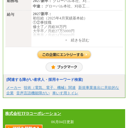
勤務地
2027新卒：
グローバル本社、刈…
中途：
グローバル本社、刈谷工…
2027新卒：
給与
初任給（2025年4月実績基本給）
①②事技職
修士了／月給30万円
大学卒／月給27万5000円
高専卒／月給24万9000円
+ 続きを読む
③業務職
大学卒 月給21万4000円
短大卒 月給19万円
中途：
全職種共通
月給：200,000 円～430,000 円（基本給）
※試用期間中の給与に変更はございません。
【想定年収】
[関連する障がい者求人・採用キーワード検索]
400～900 万円
※上記年収は目安であり、経験・スキル等を考慮の
メーカー
技術（電気、電子、機械）関連
新規事業進出に意欲的な
上、同社規定により決定します。
企業
音声言語機能障がい
車いす用トイレ
※上記年収は残業代、管理職の場合は手当を含みま
す。
【モデル年収】
600 万円（30 歳/扶養 2 人/入社 8 年目）
750 万円（35 歳/扶養家族 3 名/係長級）
株式会社TFDコーポレーション
06月04日更新