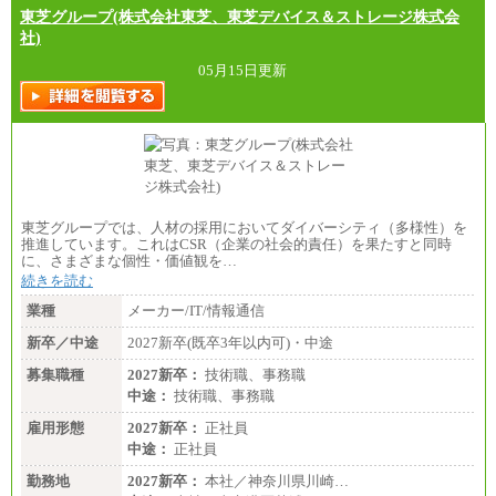
東芝グループ(株式会社東芝、東芝デバイス＆ストレージ株式会
社)
05月15日更新
東芝グループでは、人材の採用においてダイバーシティ（多様性）を
推進しています。これはCSR（企業の社会的責任）を果たすと同時
に、さまざまな個性・価値観を…
続きを読む
業種
メーカー/IT/情報通信
新卒／中途
2027新卒(既卒3年以内可)・中途
募集職種
2027新卒：
技術職、事務職
中途：
技術職、事務職
雇用形態
2027新卒：
正社員
中途：
正社員
勤務地
2027新卒：
本社／神奈川県川崎…