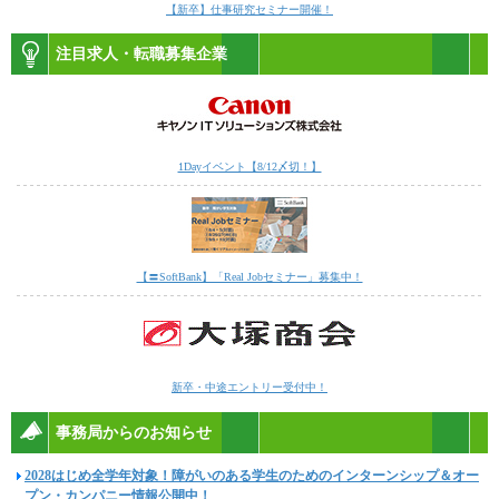
【新卒】仕事研究セミナー開催！
注目求人・転職募集企業
1Dayイベント【8/12〆切！】
【〓SoftBank】「Real Jobセミナー」募集中！
新卒・中途エントリー受付中！
事務局からのお知らせ
2028はじめ全学年対象！障がいのある学生のためのインターンシップ＆オー
プン・カンパニー情報公開中！