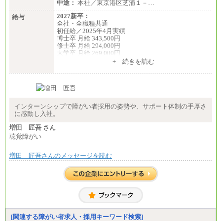
中途：
本社／東京港区芝浦１－…
2027新卒：
給与
全社・全職種共通
初任給／2025年4月実績
博士卒 月給 343,500円
修士卒 月給 294,000円
大学卒 月給 269,000円
※試用期間の給与に変更はございません
+ 続きを読む
中途：
経験・能力を考慮し、下記を下限として決定しま
す。
2025年新卒初任給 大学卒／月給 大学卒269,000円
インターンシップで障がい者採用の姿勢や、サポート体制の手厚さ
に感動し入社。
増田 匠吾 さん
聴覚障がい
増田 匠吾さんのメッセージを読む
[関連する障がい者求人・採用キーワード検索]