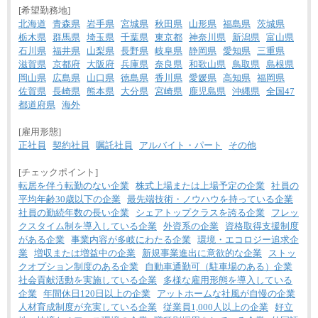
[希望勤務地]
北海道
青森県
岩手県
宮城県
秋田県
山形県
福島県
茨城県
栃木県
群馬県
埼玉県
千葉県
東京都
神奈川県
新潟県
富山県
石川県
福井県
山梨県
長野県
岐阜県
静岡県
愛知県
三重県
滋賀県
京都府
大阪府
兵庫県
奈良県
和歌山県
鳥取県
島根県
岡山県
広島県
山口県
徳島県
香川県
愛媛県
高知県
福岡県
佐賀県
長崎県
熊本県
大分県
宮崎県
鹿児島県
沖縄県
全国47
都道府県
海外
[雇用形態]
正社員
契約社員
嘱託社員
アルバイト・パート
その他
[チェックポイント]
転居を伴う転勤のない企業
株式上場または上場予定の企業
社員の
平均年齢30歳以下の企業
最先端技術・ノウハウを持っている企業
社員の勤続年数の長い企業
シェアトップクラスを誇る企業
フレッ
クスタイム制を導入している企業
外資系の企業
資格取得支援制度
がある企業
事業内容が多岐にわたる企業
環境・エコロジー追求企
業
増収または増益中の企業
新規事業進出に意欲的な企業
ストッ
クオプション制度のある企業
自動車通勤可（駐車場のある）企業
社会貢献活動を実施している企業
多様な雇用形態を導入している
企業
年間休日120日以上の企業
アットホームな社風が自慢の企業
人材育成制度が充実している企業
従業員1,000人以上の企業
好立