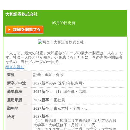
（3）技能職（正社員）
基本給
月給 182,400円以上
大和証券株式会社
05月09日更新
「人こそ、最大の財産」大和証券グループの最大の財産は「人材」で
す。社員一人ひとりが働きがいを感じるとともに、その家族や関係者
を含め、当社グループの一員で…
続きを読む
業種
証券・金融・保険
新卒／中途
2027新卒のみ(既卒3年以内可)
募集職種
2027新卒：
（1）総合職・広域…
雇用形態
2027新卒：
正社員
勤務地
2027新卒：
東京本社・全国（4…
2027新卒：
給与
（１）総合職・広域エリア総合職・エリア総合職
大学卒・大学院修了：月給310,000円
（２）カスタマーサービス職 大学卒・大学院修