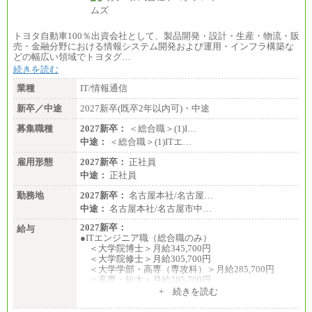
トヨタ自動車100％出資会社として、製品開発・設計・生産・物流・販
売・金融分野における情報システム開発および運用・インフラ構築な
どの幅広い領域でトヨタグ…
続きを読む
業種
IT/情報通信
新卒／中途
2027新卒(既卒2年以内可)・中途
募集職種
2027新卒：
＜総合職＞(1)I…
中途：
＜総合職＞(1)ITエ…
雇用形態
2027新卒：
正社員
中途：
正社員
勤務地
2027新卒：
名古屋本社/名古屋…
中途：
名古屋本社/名古屋市中…
2027新卒：
給与
●ITエンジニア職（総合職のみ）
＜大学院博士＞月給345,700円
＜大学院修士＞月給305,700円
＜大学学部・高専（専攻科）＞月給285,700円
＜高専・短大＞月給285,700円
+ 続きを読む
●事務職（総合職／一般職）
＜大学院修士・博士＞月給：305,700円（総合職）