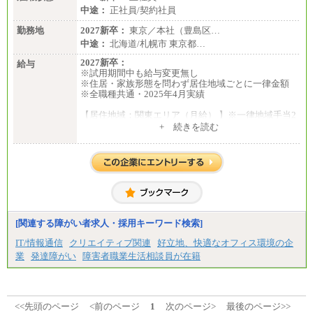
中途：
正社員/契約社員
勤務地
2027新卒：
東京／本社（豊島区…
中途：
北海道/札幌市 東京都…
2027新卒：
給与
※試用期間中も給与変更無し
※住居・家族形態を問わず居住地域ごとに一律金額
※全職種共通・2025年4月実績
【居住地域：関東エリア（月給） 】※一律地域手当2
5,000円含む
+ 続きを読む
大学院卒：276,100円
大学卒：250,000円
高専卒：244,800円
短大・専門3年制卒：235,300円
短大・専門2年制卒：222,600円
専門1年制卒：212,900円
【居住地域：関西エリア（月給） 】※一律地域手当1
5,000円含む
[関連する障がい者求人・採用キーワード検索]
大学院卒：266,100円
大学卒：240,000円
IT/情報通信
クリエイティブ関連
好立地、快適なオフィス環境の企
高専卒：234,800円
業
発達障がい
障害者職業生活相談員が在籍
短大・専門3年制卒：225,300円
短大・専門2年制卒：212,600円
専門1年制卒：202,900円
中途：
【全職種共通】
<<先頭のページ
<前のページ
1
次のページ>
最後のページ>>