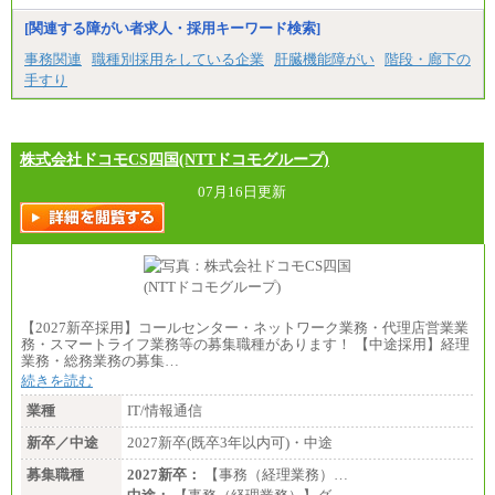
[関連する障がい者求人・採用キーワード検索]
事務関連
職種別採用をしている企業
肝臓機能障がい
階段・廊下の
手すり
株式会社ドコモCS四国(NTTドコモグループ)
07月16日更新
【2027新卒採用】コールセンター・ネットワーク業務・代理店営業業
務・スマートライフ業務等の募集職種があります！ 【中途採用】経理
業務・総務業務の募集…
続きを読む
業種
IT/情報通信
新卒／中途
2027新卒(既卒3年以内可)・中途
募集職種
2027新卒：
【事務（経理業務）…