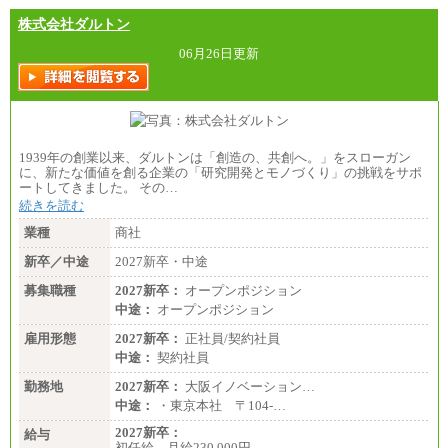
株式会社ダルトン
06月26日更新
1939年の創業以来、ダルトンは「創造の、共創へ。」をスローガン
に、新たな価値を創る企業の「研究開発とモノづくり」の挑戦をサポ
ートしてきました。 その…
続きを読む
業種
商社
新卒／中途
2027新卒・中途
募集職種
2027新卒：
オープンポジション
中途：
オープンポジション
雇用形態
2027新卒：
正社員/契約社員
中途：
契約社員
勤務地
2027新卒：
大阪イノベーション…
中途：
・東京本社 〒104‐…
2027新卒：
給与
初任給 月給230,000円