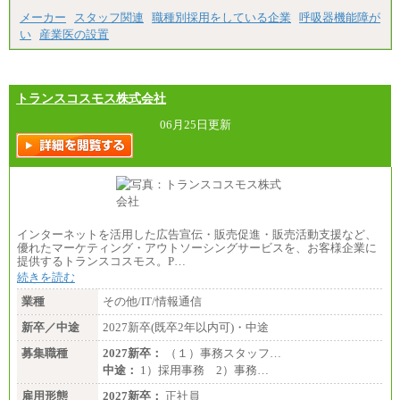
メーカー
スタッフ関連
職種別採用をしている企業
呼吸器機能障が
い
産業医の設置
トランスコスモス株式会社
06月25日更新
インターネットを活用した広告宣伝・販売促進・販売活動支援など、
優れたマーケティング・アウトソーシングサービスを、お客様企業に
提供するトランスコスモス。P…
続きを読む
業種
その他/IT/情報通信
新卒／中途
2027新卒(既卒2年以内可)・中途
募集職種
2027新卒：
（１）事務スタッフ…
中途：
1）採用事務 2）事務…
雇用形態
2027新卒：
正社員