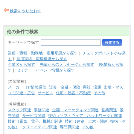
〔正社員〕
月給212,900円～330,000円
※実務経験に応じてご相談させていただきます（上
検索をやりなおす
記金額を超える可能性あり）
※職種8）を除き、正社員の場合勤務地は本社のみと
なります
※交通費：月5万円まで
他の条件で検索
〔契約社員〕
札幌 ：時給1,100円～1,450円
キーワードで探す
東京 ：時給1,226円～1,400円
横浜 ：時給1,225円～
業種・職種・勤務地・雇用形態から探す
｜
チェックポイントから探
川口 ：時給1,150円～
す
｜
雇用実績・職場環境から探す
大阪 ：時給1,177円～1,400円
佐世保：時給1,035円～
企業名から探す
｜
先輩からのメッセージから探す
｜
PR情報から探
沖縄 ：時給1,025円～1,350円
す
｜
セミナー・イベント情報から探す
※給与は実務経験・職種・配属部署によって異なり
ます
※交通費：月5万円まで
[希望業種]
メーカー
IT/情報通信
証券・金融・保険
商社
流通
出版・マス
コミ関連・広告
サービス
住宅・建設・不動産
その他
[希望職種]
スタッフ関連
事務関連
企画・マーケティング関連
営業関連
販
売関連
サービス関連
技術（ソフトウェア、ネットワーク）関連
技術（電気、電子、機械）関連
技術（建築、土木）関連
技術（そ
の他）
クリエイティブ関連
専門職関連
その他