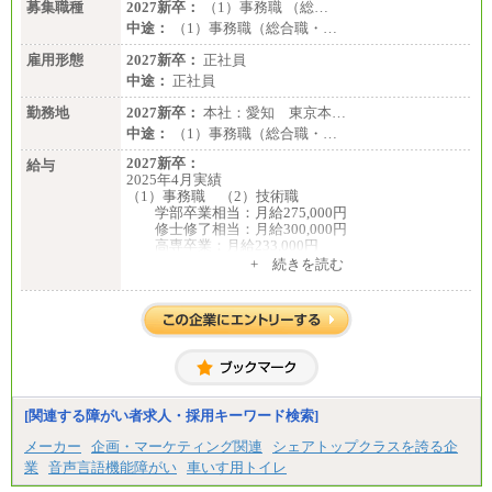
募集職種
2027新卒：
（1）事務職 （総…
中途：
（1）事務職（総合職・…
雇用形態
2027新卒：
正社員
中途：
正社員
勤務地
2027新卒：
本社：愛知 東京本…
中途：
（1）事務職（総合職・…
2027新卒：
給与
2025年4月実績
（1）事務職 （2）技術職
学部卒業相当：月給275,000円
修士修了相当：月給300,000円
高専卒業：月給233,000円
+ 続きを読む
（3）業務職
大学院修了・大学卒業：月給21万円
短期大学・専門学校（2年制）卒業：月給20万円
※博士修了の方については、専門性や担当業務を考
慮して給与を決定いたします
※試用期間中も給与に変更はございません
中途：
（1）事務職（総合職・正社員） （2）技術職（総
[関連する障がい者求人・採用キーワード検索]
合職・正社員）
月給 208,000円以上
メーカー
企画・マーケティング関連
シェアトップクラスを誇る企
経験、能力等を考慮し、弊社規定により決定
業
音声言語機能障がい
車いす用トイレ
試用期間中も給与に変更はございません