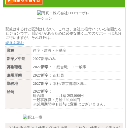
配慮はするけど区別はしない。 これは、当社に根付いている確固たる
ビジョンです。 障がいがあるために必要な働く上でのサポートは充分
に行いますが、それ以外は…
続きを読む
業種
住宅・建設・不動産
新卒／中途
2027新卒のみ
募集職種
2027新卒：
・総合職 ・一般事…
雇用形態
2027新卒：
正社員
勤務地
2027新卒：
本社/東京都港区赤…
2027新卒：
給与
総合職 ：月給 295,000円
一般事務職：月給 220,000円
※試用期間中も給与に変更はございません。
入社の決め手は「仕事を任せる社風」。主体的に仕事をして働きが