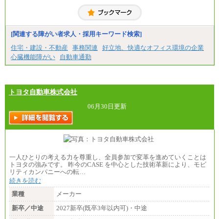
※試用期間中も給与に変更はございません
【契約社員】月給200,000円～
[関連する障がい者求人・採用キーワード検索]
住宅・建設・不動産
事務関連
好立地、快適なオフィス環境の企業
心臓機能障がい
自動車通勤
トヨタ自動車株式会社
06月30日更新
一人ひとりの考える力を尊重し、全員参加で変革を進めていくことは
トヨタの強みです。 昨今のCASE を中心とした技術革新により、モビ
リティカンパニーへの転…
続きを読む
業種
メーカー
新卒／中途
2027新卒(既卒3年以内可)・中途