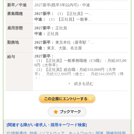
新卒／中途
2027新卒(既卒3年以内可)・中途
募集職種
2027新卒：
（1）【正社員】一…
中途：
（1）【正社員】一般事…
雇用形態
2027新卒：
正社員
中途：
正社員
勤務地
2027新卒：
東京本社（最寄駅「…
中途：
東京、大阪、名古屋
2027新卒：
給与
（1）【正社員】一般事務職種（CS職）：月給265,00
0円（大学卒）
（2）【正社員】総合職：月給310,000円（大学
卒）、月給322,000円（修士）、月給344,000円（博
士）
+ 続きを読む
※見習期間（試用期間、3か月）も給与に変更はござ
いません。
※一般事務職種（CS職）の大学院修了者は大学卒の
金額を最低額とし、
経験・能力を考慮のうえ、当社規程に基づき決定い
たします。
中途：
下記は新卒採用の給与です。経験者採用の場合、下
記を再下限としてご経験に応じた金額となります。
[関連する障がい者求人・採用キーワード検索]
（1）【正社員】一般事務職種（CS職）：月給255,00
IT/情報通信
技術（ソフトウェア、ネットワーク）関連
職種別採用