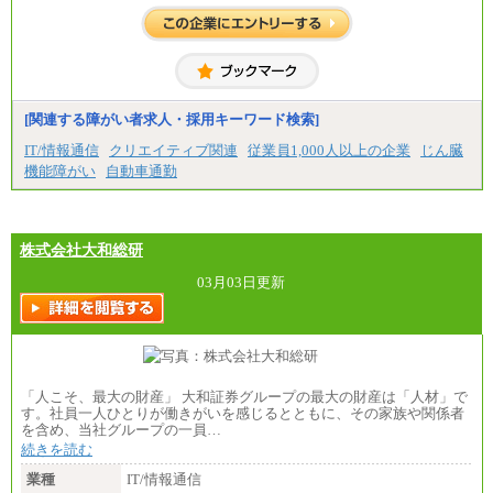
＜大学学部＞月給：285,700円（総合職）／253,10
0円（一般職）
＜高専・短大＞月給：285,700円（総合職）／248,1
00円（一般職）
※試用期間中の条件変更：無
[関連する障がい者求人・採用キーワード検索]
中途：
■正社員採用■
IT/情報通信
クリエイティブ関連
従業員1,000人以上の企業
じん臓
＜総合職＞
機能障がい
自動車通勤
大学院博士 ： 月給345,700円～
大学院修士 ： 月給305,700円～
大学学部・高専（専攻科）： 月給285,700円～
高専・短大： 月給285,700円～
株式会社大和総研
＜一般職＞
大学(学部・院)・高専（専攻科）： 月給253,100
03月03日更新
円～
高専・短大： 月給248,100円～
※試用期間中の条件変更：無
「人こそ、最大の財産」 大和証券グループの最大の財産は「人材」で
す。社員一人ひとりが働きがいを感じるとともに、その家族や関係者
を含め、当社グループの一員…
続きを読む
業種
IT/情報通信