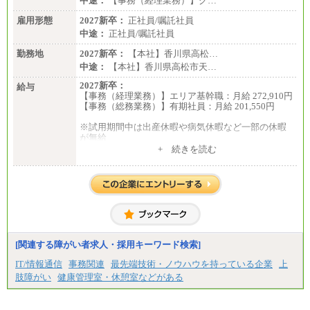
中途：
【事務（経理業務）】グ…
雇用形態
2027新卒：
正社員/嘱託社員
中途：
正社員/嘱託社員
勤務地
2027新卒：
【本社】香川県高松…
中途：
【本社】香川県高松市天…
2027新卒：
給与
【事務（経理業務）】エリア基幹職：月給 272,910円
【事務（総務業務）】有期社員：月給 201,550円
※試用期間中は出産休暇や病気休暇など一部の休暇
が無給
中途：
+ 続きを読む
【事務（経理業務）】グループ基幹職：月給 272,910
円
【事務（総務業務）】有期社員 ：月給 201,550円
※試用期間中は出産休暇や病気休暇など一部の休暇
が無給
[関連する障がい者求人・採用キーワード検索]
IT/情報通信
事務関連
最先端技術・ノウハウを持っている企業
上
肢障がい
健康管理室・休憩室などがある