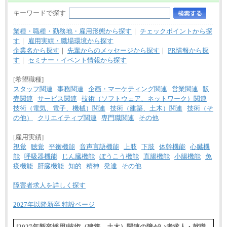
キーワードで探す
業種・職種・勤務地・雇用形態から探す
｜
チェックポイントから探
す
｜
雇用実績・職場環境から探す
企業名から探す
｜
先輩からのメッセージから探す
｜
PR情報から探
す
｜
セミナー・イベント情報から探す
[希望職種]
スタッフ関連
事務関連
企画・マーケティング関連
営業関連
販
売関連
サービス関連
技術（ソフトウェア、ネットワーク）関連
技術（電気、電子、機械）関連
技術（建築、土木）関連
技術（そ
の他）
クリエイティブ関連
専門職関連
その他
[雇用実績]
視覚
聴覚
平衡機能
音声言語機能
上肢
下肢
体幹機能
心臓機
能
呼吸器機能
じん臓機能
ぼうこう機能
直腸機能
小腸機能
免
疫機能
肝臓機能
知的
精神
発達
その他
障害者求人を詳しく探す
2027年以降新卒 特設ページ
[2027年新卒採用]技術（建築、土木）関連の障がい者求人・就職