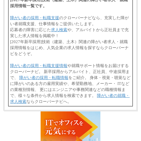
採用情報一覧です。
障がい者の採用・転職支援
のクローバーナビなら、充実した障が
い者就職支援、仕事情報をご提供いたします。
応募者の障害に応じた
求人検索
や、アルバイトから正社員まで充
実した求人情報を掲載中！
[2027年新卒採用]技術（建築、土木）関連の障がい者求人・就職
採用情報をはじめ、人気企業の求人情報を探すならクローバーナ
ビをどうぞ。
障がい者の採用・転職支援情報
や就職サポート情報をお届けする
クローバーナビ。 新卒採用からアルバイト、正社員、中途採用ま
で、
障がい者の採用・転職情報
をご紹介。 身体・視覚・聴覚など
に障がいのある方の雇用実績や、希望勤務地、メーカー・ ITなど
の業種別情報、 更にはエンジニアや事務関連などの職種情報ま
で、様々な条件から求人情報を検索できます。
障がい者の就職・
求人検索
ならクローバーナビへ。