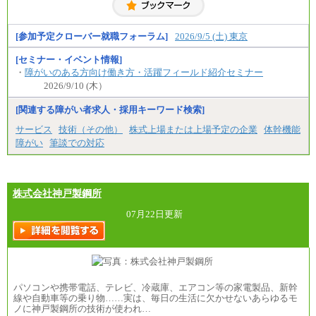
※居住地、年齢により異なります。
※この他に、該当する場合は各種手当が支給されま
す。
※試用期間中も給与に変更はございません
[参加予定クローバー就職フォーラム]
2026/9/5 (土) 東京
[セミナー・イベント情報]
・
障がいのある方向け働き方・活躍フィールド紹介セミナー
2026/9/10 (木）
[関連する障がい者求人・採用キーワード検索]
サービス
技術（その他）
株式上場または上場予定の企業
体幹機能
障がい
筆談での対応
株式会社神戸製鋼所
07月22日更新
パソコンや携帯電話、テレビ、冷蔵庫、エアコン等の家電製品、新幹
線や自動車等の乗り物……実は、毎日の生活に欠かせないあらゆるモ
ノに神戸製鋼所の技術が使われ…