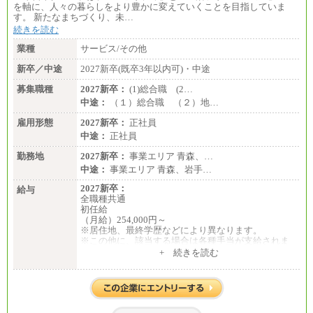
を軸に、人々の暮らしをより豊かに変えていくことを目指していま
す。 新たなまちづくり、未…
続きを読む
業種
サービス/その他
新卒／中途
2027新卒(既卒3年以内可)・中途
募集職種
2027新卒：
(1)総合職 (2…
中途：
（１）総合職 （２）地…
雇用形態
2027新卒：
正社員
中途：
正社員
勤務地
2027新卒：
事業エリア 青森、…
中途：
事業エリア 青森、岩手…
2027新卒：
給与
全職種共通
初任給
（月給）254,000円～
※居住地、最終学歴などにより異なります。
※この他に、該当する場合は各種手当が支給されま
す。
+ 続きを読む
※試用期間中も給与に変更はございません。
中途：
全職種共通
初任給／月給263,000円～