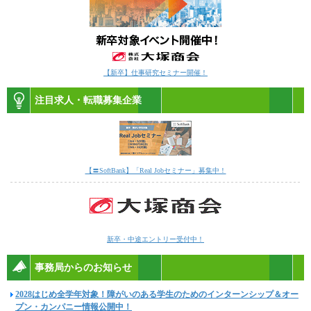
【新卒】仕事研究セミナー開催！
注目求人・転職募集企業
【〓SoftBank】「Real Jobセミナー」募集中！
新卒・中途エントリー受付中！
事務局からのお知らせ
2028はじめ全学年対象！障がいのある学生のためのインターンシップ＆オー
プン・カンパニー情報公開中！