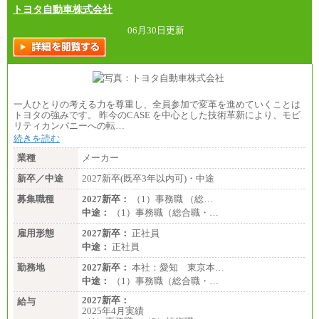
トヨタ自動車株式会社
06月30日更新
一人ひとりの考える力を尊重し、全員参加で変革を進めていくことは
トヨタの強みです。 昨今のCASE を中心とした技術革新により、モビ
リティカンパニーへの転…
続きを読む
業種
メーカー
新卒／中途
2027新卒(既卒3年以内可)・中途
募集職種
2027新卒：
（1）事務職 （総…
中途：
（1）事務職（総合職・…
雇用形態
2027新卒：
正社員
中途：
正社員
勤務地
2027新卒：
本社：愛知 東京本…
中途：
（1）事務職（総合職・…
2027新卒：
給与
2025年4月実績