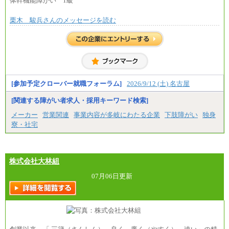
体幹機能障がい 1級
栗木 駿兵さんのメッセージを読む
[参加予定クローバー就職フォーラム]
2026/9/12 (土) 名古屋
[関連する障がい者求人・採用キーワード検索]
メーカー
営業関連
事業内容が多岐にわたる企業
下肢障がい
独身
寮・社宅
株式会社大林組
07月06日更新