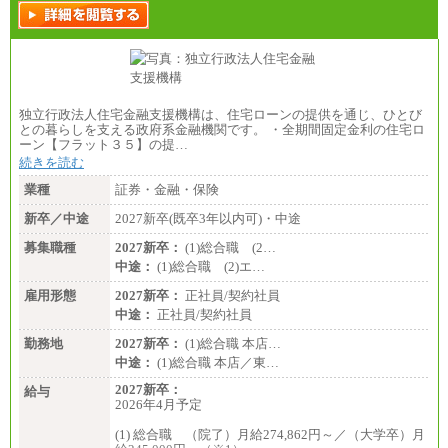
独立行政法人住宅金融支援機構は、住宅ローンの提供を通じ、ひとび
との暮らしを支える政府系金融機関です。 ・全期間固定金利の住宅ロ
ーン【フラット３５】の提…
続きを読む
業種
証券・金融・保険
新卒／中途
2027新卒(既卒3年以内可)・中途
募集職種
2027新卒：
(1)総合職 (2…
中途：
(1)総合職 (2)エ…
雇用形態
2027新卒：
正社員/契約社員
中途：
正社員/契約社員
勤務地
2027新卒：
(1)総合職 本店…
中途：
(1)総合職 本店／東…
2027新卒：
給与
2026年4月予定
(1) 総合職 （院了）月給274,862円～／（大学卒）月