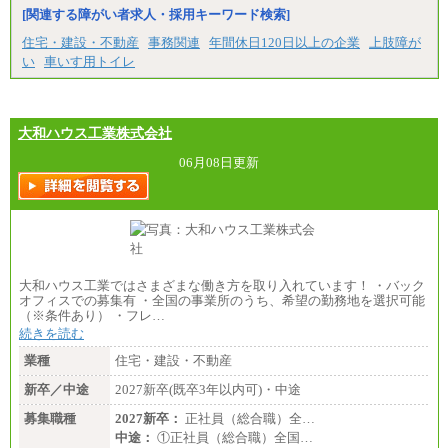
■特定職員※
[関連する障がい者求人・採用キーワード検索]
大学院卒/月給234,000円～263,000円
大学卒/月給219,000円～246,000円
住宅・建設・不動産
事務関連
年間休日120日以上の企業
上肢障が
短大・高専卒/月給197,000円～222,000円
い
車いす用トイレ
※拠点型職員、特定職員の給与は、生活の拠点が定
まることによるメリットおよび地域ごとの生計費な
どの地域差指数を勘案して拠点ごとに定めていま
す。
大和ハウス工業株式会社
中途：
全職種共通
06月08日更新
月給制
226,600円～390,100円（勤務地域等により異なりま
す）
・ご経験やスキルを考慮し、選考の中で決定いたし
ます。
・試用期間中も同額支給します。
大和ハウス工業ではさまざまな働き方を取り入れています！ ・バック
オフィスでの募集有 ・全国の事業所のうち、希望の勤務地を選択可能
（※条件あり） ・フレ…
続きを読む
業種
住宅・建設・不動産
新卒／中途
2027新卒(既卒3年以内可)・中途
募集職種
2027新卒：
正社員（総合職）全…
中途：
①正社員（総合職）全国…