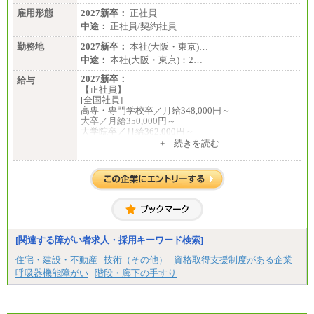
雇用形態
2027新卒：
正社員
中途：
正社員/契約社員
勤務地
2027新卒：
本社(大阪・東京)…
中途：
本社(大阪・東京)：2…
2027新卒：
給与
【正社員】
[全国社員]
高専・専門学校卒／月給348,000円～
大卒／月給350,000円～
大学院卒／月給362,000円～
[地域社員]月給295,000円～
+ 続きを読む
中途：
【正社員】
[全国社員]月給348,000円～
[地域社員]月給295,000円～
※試用期間中も給与に変更はございません
【契約社員】月給200,000円～
[関連する障がい者求人・採用キーワード検索]
住宅・建設・不動産
技術（その他）
資格取得支援制度がある企業
呼吸器機能障がい
階段・廊下の手すり