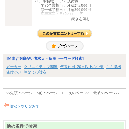
（1）事務職 （2）技術職
学部卒業相当：月給275,000円
修士修了相当：月給300,000円
高専卒業：月給233,000円
+ 続きを読む
（3）業務職
大学院修了・大学卒業：月給21万円
短期大学・専門学校（2年制）卒業：月給20万円
※博士修了の方については、専門性や担当業務を考
慮して給与を決定いたします
※試用期間中も給与に変更はございません
中途：
（1）事務職（総合職・正社員） （2）技術職（総
[関連する障がい者求人・採用キーワード検索]
合職・正社員）
月給 208,000円以上
メーカー
クリエイティブ関連
年間休日120日以上の企業
じん臓機
経験、能力等を考慮し、弊社規定により決定
能障がい
筆談での対応
試用期間中も給与に変更はございません
（3）技能職（正社員）
基本給
月給 182,400円以上
<<先頭のページ
<前のページ
1
次のページ>
最後のページ>>
検索をやりなおす
他の条件で検索