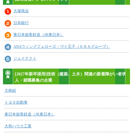
大塚商会
日本銀行
東日本旅客鉄道（JR東日本）
ANAウィングフェローズ・ヴイ王子（ＡＮＡグループ）
ジェイテクト
[2027年新卒採用]技術（建築、土木）関連の新着障がい者求
人・就職募集の企業
大林組
トヨタ自動車
東日本旅客鉄道（JR東日本）
大和ハウス工業