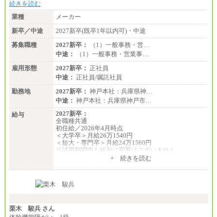
続きを読む
業種
メーカー
新卒／中途
2027新卒(既卒1年以内可)・中途
募集職種
2027新卒：
（1）一般事務・営…
中途：
（1）一般事務・営業事…
雇用形態
2027新卒：
正社員
中途：
正社員/嘱託社員
勤務地
2027新卒：
神戸本社：兵庫県神…
中途：
神戸本社：兵庫県神戸市…
2027新卒：
給与
全職種共通
初任給／2026年4月時点
＜大学卒＞月給26万1540円
＜短大・専門卒＞月給24万1560円
※試用期間中も給与に変更はございません
中途：
+ 続きを読む
全職種共通
月給24万円～
※入社時の年齢等によって異なります。
※試用期間中も給与に変更はございません
栗木 駿兵 さん