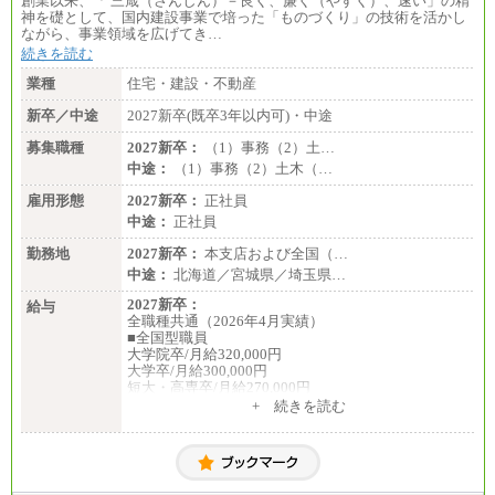
創業以来、「 三箴（さんしん）－良く、廉く（やすく）、速い」の精
神を礎として、国内建設事業で培った「ものづくり」の技術を活かし
ながら、事業領域を広げてき…
続きを読む
業種
住宅・建設・不動産
新卒／中途
2027新卒(既卒3年以内可)・中途
募集職種
2027新卒：
（1）事務（2）土…
中途：
（1）事務（2）土木（…
雇用形態
2027新卒：
正社員
中途：
正社員
勤務地
2027新卒：
本支店および全国（…
中途：
北海道／宮城県／埼玉県…
2027新卒：
給与
全職種共通（2026年4月実績）
■全国型職員
大学院卒/月給320,000円
大学卒/月給300,000円
短大・高専卒/月給270,000円
+ 続きを読む
■拠点型職員※
大学院卒/月給256,000円～288,000円
大学卒/月給240,000円～270,000円
短大・高専卒/月給216,000円～243,000円