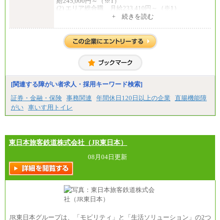
給245,000円～（※1）
(2) エリア総合職 月給233,410円～（※1）
(3) アシスタントスタッフ 日給9,800円～12,500円
+ 続きを読む
（※2）
※１ 試用期間６か月（試用期間中も給与に変更
はございません）
※２ 勤務地により異なります
中途：
（1) 総合職 （院了）月給274,862円～／（大学卒）
月給245,000円～（※1）
(2) エリア総合職 月給233,410円～（※1）
(3) アシスタントスタッフ 日給9,800円～12,500円
[関連する障がい者求人・採用キーワード検索]
（※2）
※１ 試用期間６か月（試用期間中も給与に変更
証券・金融・保険
事務関連
年間休日120日以上の企業
直腸機能障
なし）
がい
車いす用トイレ
※２ 勤務地により異なる
東日本旅客鉄道株式会社（JR東日本）
08月04日更新
JR東日本グループは、「モビリティ」と「生活ソリューション」の2つ