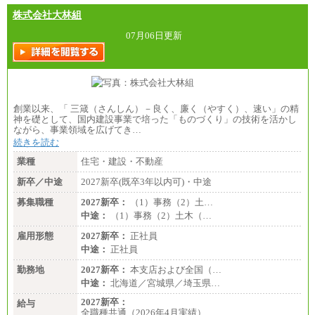
中途：
【全職種共通】
株式会社大林組
〔正社員〕
月給212,900円～330,000円
07月06日更新
※実務経験に応じてご相談させていただきます（上
記金額を超える可能性あり）
※職種8）を除き、正社員の場合勤務地は本社のみと
なります
※交通費：月5万円まで
〔契約社員〕
創業以来、「 三箴（さんしん）－良く、廉く（やすく）、速い」の精
札幌 ：時給1,100円～1,450円
神を礎として、国内建設事業で培った「ものづくり」の技術を活かし
東京 ：時給1,226円～1,400円
ながら、事業領域を広げてき…
横浜 ：時給1,225円～
続きを読む
川口 ：時給1,150円～
大阪 ：時給1,177円～1,400円
業種
住宅・建設・不動産
佐世保：時給1,035円～
沖縄 ：時給1,025円～1,350円
新卒／中途
2027新卒(既卒3年以内可)・中途
※給与は実務経験・職種・配属部署によって異なり
募集職種
ます
2027新卒：
（1）事務（2）土…
※交通費：月5万円まで
中途：
（1）事務（2）土木（…
雇用形態
2027新卒：
正社員
中途：
正社員
勤務地
2027新卒：
本支店および全国（…
中途：
北海道／宮城県／埼玉県…
2027新卒：
給与
全職種共通（2026年4月実績）