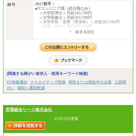
2027新卒：
給与
●ITエンジニア職（総合職のみ）
＜大学院博士＞月給345,700円
＜大学院修士＞月給305,700円
＜大学学部・高専（専攻科）＞月給285,700円
＜高専・短大＞月給285,700円
+ 続きを読む
●事務職（総合職／一般職）
＜大学院修士・博士＞月給：305,700円（総合職）
＜大学学部＞月給：285,700円（総合職）／253,10
0円（一般職）
＜高専・短大＞月給：285,700円（総合職）／248,1
00円（一般職）
※試用期間中の条件変更：無
[関連する障がい者求人・採用キーワード検索]
中途：
■正社員採用■
IT/情報通信
クリエイティブ関連
増収または増益中の企業
上肢障
＜総合職＞
がい
病院へ通院配慮
大学院博士 ： 月給345,700円～
大学院修士 ： 月給305,700円～
大学学部・高専（専攻科）： 月給285,700円～
高専・短大： 月給285,700円～
芙蓉総合リース株式会社
＜一般職＞
大学(学部・院)・高専（専攻科）： 月給253,100
05月29日更新
円～
高専・短大： 月給248,100円～
※試用期間中の条件変更：無