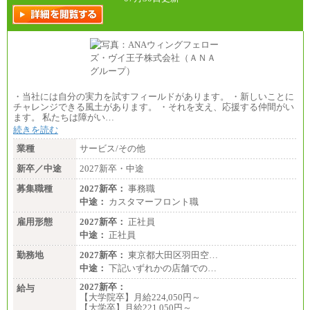
・当社には自分の実力を試すフィールドがあります。 ・新しいことに
チャレンジできる風土があります。 ・それを支え、応援する仲間がい
ます。 私たちは障がい…
続きを読む
業種
サービス/その他
新卒／中途
2027新卒・中途
募集職種
2027新卒：
事務職
中途：
カスタマーフロント職
雇用形態
2027新卒：
正社員
中途：
正社員
勤務地
2027新卒：
東京都大田区羽田空…
中途：
下記いずれかの店舗での…
2027新卒：
給与
【大学院卒】月給224,050円～
【大学卒】月給221,050円～