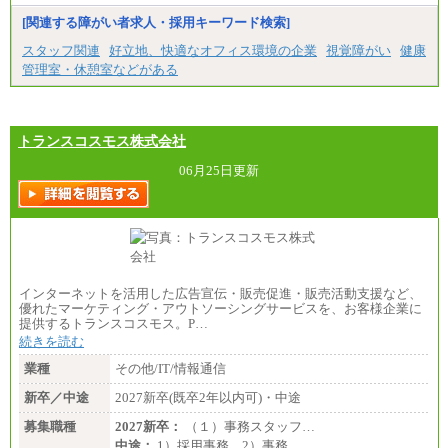
[関連する障がい者求人・採用キーワード検索]
スタッフ関連
好立地、快適なオフィス環境の企業
視覚障がい
健康
管理室・休憩室などがある
トランスコスモス株式会社
06月25日更新
インターネットを活用した広告宣伝・販売促進・販売活動支援など、
優れたマーケティング・アウトソーシングサービスを、お客様企業に
提供するトランスコスモス。P…
続きを読む
業種
その他/IT/情報通信
新卒／中途
2027新卒(既卒2年以内可)・中途
募集職種
2027新卒：
（１）事務スタッフ…
中途：
1）採用事務 2）事務…