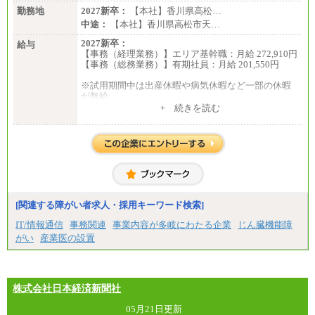
勤務地
2027新卒：
【本社】香川県高松…
中途：
【本社】香川県高松市天…
2027新卒：
給与
【事務（経理業務）】エリア基幹職：月給 272,910円
【事務（総務業務）】有期社員：月給 201,550円
※試用期間中は出産休暇や病気休暇など一部の休暇
が無給
中途：
+ 続きを読む
【事務（経理業務）】グループ基幹職：月給 272,910
円
【事務（総務業務）】有期社員 ：月給 201,550円
※試用期間中は出産休暇や病気休暇など一部の休暇
が無給
[関連する障がい者求人・採用キーワード検索]
IT/情報通信
事務関連
事業内容が多岐にわたる企業
じん臓機能障
がい
産業医の設置
株式会社日本経済新聞社
05月21日更新