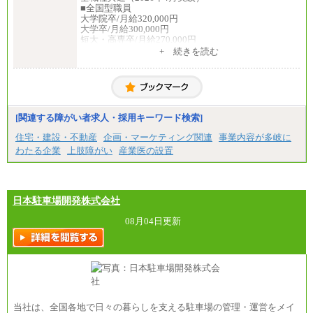
■全国型職員
大学院卒/月給320,000円
大学卒/月給300,000円
短大・高専卒/月給270,000円
+ 続きを読む
■拠点型職員※
大学院卒/月給256,000円～288,000円
大学卒/月給240,000円～270,000円
短大・高専卒/月給216,000円～243,000円
■特定職員※
[関連する障がい者求人・採用キーワード検索]
大学院卒/月給234,000円～263,000円
大学卒/月給219,000円～246,000円
住宅・建設・不動産
企画・マーケティング関連
事業内容が多岐に
短大・高専卒/月給197,000円～222,000円
わたる企業
上肢障がい
産業医の設置
※拠点型職員、特定職員の給与は、生活の拠点が定
まることによるメリットおよび地域ごとの生計費な
どの地域差指数を勘案して拠点ごとに定めていま
す。
日本駐車場開発株式会社
中途：
全職種共通
08月04日更新
月給制
226,600円～390,100円（勤務地域等により異なりま
す）
・ご経験やスキルを考慮し、選考の中で決定いたし
ます。
・試用期間中も同額支給します。
当社は、全国各地で日々の暮らしを支える駐車場の管理・運営をメイ