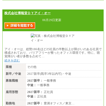
株式会社博報堂ＤＹアイ・オー
06月29日更新
アイ・オーは、総勢186名ほどの社員の半数以上が障がいのある社員で
構成されており、バリアフリーが整ったオフィス環境です。特に、聴
覚障がい者が多数を占めて…
続きを読む
業種
その他
新卒／中途
2027新卒(既卒3年以内可)・中途
募集職種
2027新卒：
一般事務
中途：
一般事務
雇用形態
2027新卒：
正社員
中途：
正社員
勤務地
2027新卒：
豊洲オフィス／東京…