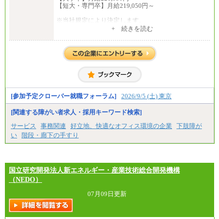
【短大・専門卒】月給219,050円～
※当社規定により決定します。
※試用期間中も給与に変更はございません。
+ 続きを読む
※上記月給には、全員支給の住宅手当の最低額（8,00
0円）が含まれます。
中途：
月給216,050円～
※年齢・経験等を考慮し決定します
※試用期間中も給与に変更はございません。
[参加予定クローバー就職フォーラム]
2026/9/5 (土) 東京
※昇給昇格年1回
[関連する障がい者求人・採用キーワード検索]
サービス
事務関連
好立地、快適なオフィス環境の企業
下肢障が
い
階段・廊下の手すり
国立研究開発法人新エネルギー・産業技術総合開発機構
（NEDO）
07月09日更新