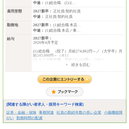
中途：
(1)総合職 (2)エ…
雇用形態
2027新卒：
正社員/契約社員
中途：
正社員/契約社員
勤務地
2027新卒：
(1)総合職 本店…
中途：
(1)総合職 本店／東…
2027新卒：
給与
2026年4月予定
(1) 総合職 （院了）月給274,862円～／（大学卒）月
給245,000円～（※1）
(2) エリア総合職 月給233,410円～（※1）
(3) アシスタントスタッフ 日給9,800円～12,500円
+ 続きを読む
（※2）
※１ 試用期間６か月（試用期間中も給与に変更
はございません）
※２ 勤務地により異なります
中途：
（1) 総合職 （院了）月給274,862円～／（大学卒）
月給245,000円～（※1）
(2) エリア総合職 月給233,410円～（※1）
(3) アシスタントスタッフ 日給9,800円～12,500円
[関連する障がい者求人・採用キーワード検索]
（※2）
※１ 試用期間６か月（試用期間中も給与に変更
証券・金融・保険
事務関連
社員の勤続年数の長い企業
小腸機能障
なし）
がい
勤務時間の配慮
※２ 勤務地により異なる