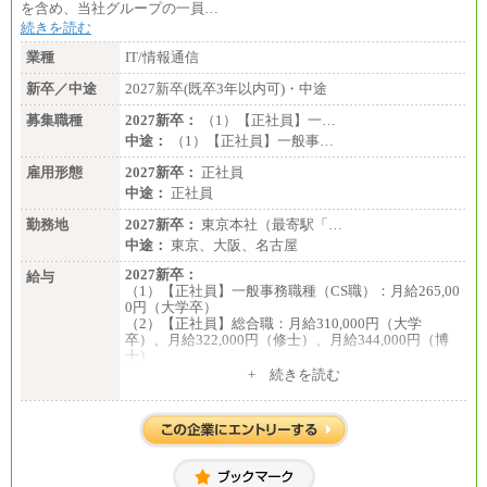
を含め、当社グループの一員…
続きを読む
業種
IT/情報通信
新卒／中途
2027新卒(既卒3年以内可)・中途
募集職種
2027新卒：
（1）【正社員】一…
中途：
（1）【正社員】一般事…
雇用形態
2027新卒：
正社員
中途：
正社員
勤務地
2027新卒：
東京本社（最寄駅「…
中途：
東京、大阪、名古屋
2027新卒：
給与
（1）【正社員】一般事務職種（CS職）：月給265,00
0円（大学卒）
（2）【正社員】総合職：月給310,000円（大学
卒）、月給322,000円（修士）、月給344,000円（博
士）
+ 続きを読む
※見習期間（試用期間、3か月）も給与に変更はござ
いません。
※一般事務職種（CS職）の大学院修了者は大学卒の
金額を最低額とし、
経験・能力を考慮のうえ、当社規程に基づき決定い
たします。
中途：