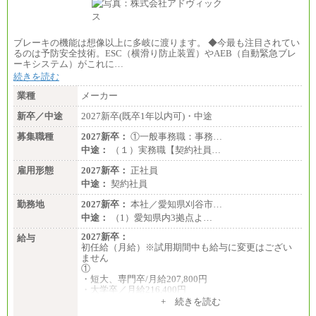
ブレーキの機能は想像以上に多岐に渡ります。 ◆今最も注目されてい
るのは予防安全技術。ESC（横滑り防止装置）やAEB（自動緊急ブレ
ーキシステム）がこれに…
続きを読む
業種
メーカー
新卒／中途
2027新卒(既卒1年以内可)・中途
募集職種
2027新卒：
①一般事務職：事務…
中途：
（１）実務職【契約社員…
雇用形態
2027新卒：
正社員
中途：
契約社員
勤務地
2027新卒：
本社／愛知県刈谷市…
中途：
（1）愛知県内3拠点よ…
2027新卒：
給与
初任給（月給）※試用期間中も給与に変更はござい
ません
①
・短大、専門卒/月給207,800円
・大学卒／月給216,400円
※大学院修了は大学卒の金額を最低額とし、経験・
+ 続きを読む
能力を考慮のうえ当社規程に基づき決定いたしま