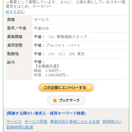
ン事業として展開しています。 さらに、上場を果たしているスキー場
運営をはじめ、テーマパー…
続きを読む
業種
サービス
新卒／中途
中途のみ
募集職種
中途：
（A）事務補助スタッフ…
雇用形態
中途：
アルバイト・パート
勤務地
中途：
（A）（C）（D）東京…
中途：
給与
【全職種共通】
時給 1,300円～
年収 1,248,000円～
[関連する障がい者求人・採用キーワード検索]
サービス
サービス関連
事業内容が多岐にわたる企業
精神障がい
勤務時間の配慮