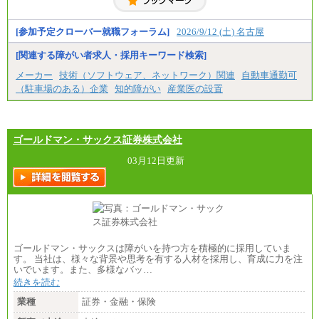
・高専卒（本科）月給197,800円
・短大卒／月給197,800円
・専門卒（2年）／月給197,800円
[参加予定クローバー就職フォーラム]
2026/9/12 (土) 名古屋
※試用期間中も給与に変更はございません。
[関連する障がい者求人・採用キーワード検索]
中途：
メーカー
技術（ソフトウェア、ネットワーク）関連
自動車通勤可
（１）（２）
（駐車場のある）企業
知的障がい
産業医の設置
月給：270,000円～
想定年収：490万円～1,100万円
年収例：
・610万円/28歳・月給34万円
・1,090万円/38歳・月給59万円 *残業代・家族手当
ゴールドマン・サックス証券株式会社
対象外
03月12日更新
（３）
月給：190,000円～
想定年収：340万円～610万円
年収例：
・460万円/28歳・月給26万円
・520万円/32歳・月給29万円
（４）
ゴールドマン・サックスは障がいを持つ方を積極的に採用していま
月給：201,000円～
す。 当社は、様々な背景や思考を有する人材を採用し、育成に力を注
想定年収：360万円～680万円
いでいます。また、多様なバッ…
年収例：
続きを読む
・520万円/32歳・月給29万円
業種
証券・金融・保険
年収例は賞与含む、残業代・家族手当含まず