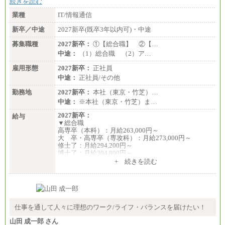
続きを読む
業種
IT/情報通信
新卒／中途
2027新卒(既卒3年以内可)・中途
募集職種
2027新卒：
①【総合職】 ②【…
中途：
（1）総合職 （2）ア…
雇用形態
2027新卒：
正社員
中途：
正社員/その他
勤務地
2027新卒：
本社（東京・竹芝）…
中途：
※本社（東京・竹芝）ま…
2027新卒：
給与
▼総合職
高専卒（本科）：月給263,000円～
大 卒・高専卒（専攻科）：月給273,000円～
修士了：月給294,200円～
博士了：月給304,800円～
+ 続きを読む
※卓越した能力、高度な技術や実績をお持ちの方
で、それらを入社後の実業務において発揮できると
認められる場合は、 上記の給与に関わらず個別設定
することがあります
▼アソシエイト職
仕事を通して人々に理想のワーク/ライフ・バランスを届けたい！
月給235,000円
山田 成一郎 さん