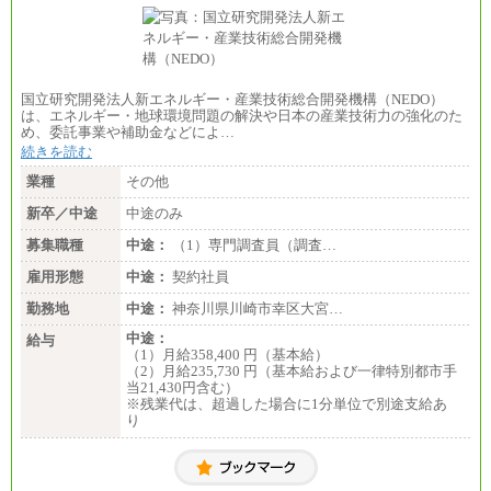
国立研究開発法人新エネルギー・産業技術総合開発機構（NEDO）
は、エネルギー・地球環境問題の解決や日本の産業技術力の強化のた
め、委託事業や補助金などによ…
続きを読む
業種
その他
新卒／中途
中途のみ
募集職種
中途：
（1）専門調査員（調査…
雇用形態
中途：
契約社員
勤務地
中途：
神奈川県川崎市幸区大宮…
中途：
給与
（1）月給358,400 円（基本給）
（2）月給235,730 円（基本給および一律特別都市手
当21,430円含む）
※残業代は、超過した場合に1分単位で別途支給あ
り