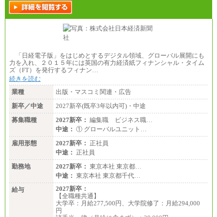
「日経電子版」をはじめとするデジタル領域、グローバル展開にも
力を入れ、２０１５年には英国の有力経済紙フィナンシャル・タイム
ズ（FT）を発行するフィナン…
続きを読む
業種
出版・マスコミ関連・広告
新卒／中途
2027新卒(既卒3年以内可)・中途
募集職種
2027新卒：
編集職 ビジネス職…
中途：
① グローバルユニット…
雇用形態
2027新卒：
正社員
中途：
正社員
勤務地
2027新卒：
東京本社 東京都…
中途：
東京本社 東京都千代…
2027新卒：
給与
【全職種共通】
大学卒：月給277,500円、大学院修了：月給294,000
円