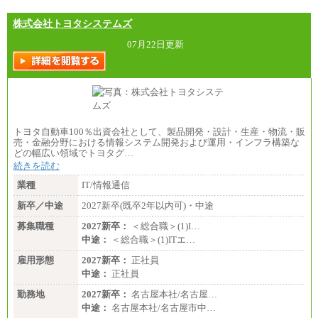
株式会社トヨタシステムズ
07月22日更新
トヨタ自動車100％出資会社として、製品開発・設計・生産・物流・販
売・金融分野における情報システム開発および運用・インフラ構築な
どの幅広い領域でトヨタグ…
続きを読む
業種
IT/情報通信
新卒／中途
2027新卒(既卒2年以内可)・中途
募集職種
2027新卒：
＜総合職＞(1)I…
中途：
＜総合職＞(1)ITエ…
雇用形態
2027新卒：
正社員
中途：
正社員
勤務地
2027新卒：
名古屋本社/名古屋…
中途：
名古屋本社/名古屋市中…