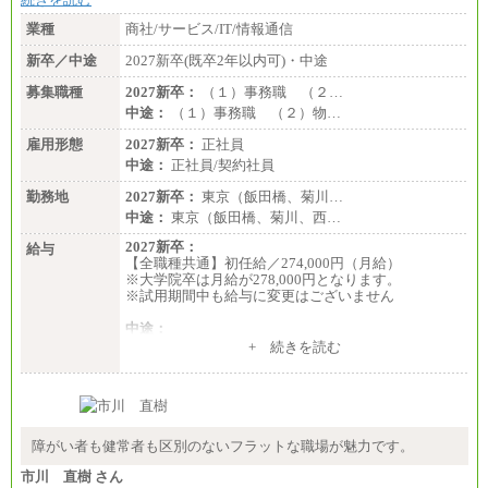
業種
商社/サービス/IT/情報通信
新卒／中途
2027新卒(既卒2年以内可)・中途
募集職種
2027新卒：
（１）事務職 （２…
中途：
（１）事務職 （２）物…
雇用形態
2027新卒：
正社員
中途：
正社員/契約社員
勤務地
2027新卒：
東京（飯田橋、菊川…
中途：
東京（飯田橋、菊川、西…
2027新卒：
給与
【全職種共通】初任給／274,000円（月給）
※大学院卒は月給が278,000円となります。
※試用期間中も給与に変更はございません
中途：
（１）～（４）274,000円（月給）～
+ 続きを読む
（５）235,000円（月給）～
※経験・年齢などを考慮のうえ、当社規程により優
遇します。
※業務内容・勤務形態に応じて、上記給与の範囲内
でご相談をさせていただく事があります
※試用期間中も給与に変更はございません
障がい者も健常者も区別のないフラットな職場が魅力です。
市川 直樹 さん