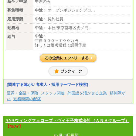
新卒／中途
中途のみ
※キャリアや能力等を考慮の上、当社規定により確
定します
募集職種
中途：
オープンポジションプロ…
※残業手当：別途支給
※固定給に固定残業代含まず
雇用形態
中途：
契約社員
※試用期間中も給与に変更なし
勤務地
中途：
本社/東京都港区虎ノ門…
中途：
給与
年俸５００～７００万円
詳しくは選考過程で説明予定
[関連する障がい者求人・採用キーワード検索]
証券・金融・保険
スタッフ関連
外国語を活かせる企業
精神障が
い
勤務時間の配慮
ANAウィングフェローズ・ヴイ王子株式会社（ＡＮＡグループ）
【NEW】
07月30日更新