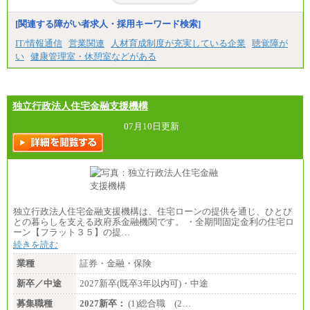
下記は新卒採用の給与です。経験者採用の場合、下
記を再下限としてご経験に応じた金額となります。
[関連する障がい者求人・採用キーワード検索]
（1）【正社員】一般事務職種（CS職）：月給255,00
IT/情報通信
営業関連
人材育成制度が充実している企業
聴覚障が
0円（大学卒）
い
健康管理室・休憩室などがある
（2）【正社員】総合職：月給300,000円（大学卒）
※試用期間も同額
独立行政法人住宅金融支援機構
07月10日更新
独立行政法人住宅金融支援機構は、住宅ローンの提供を通じ、ひとび
との暮らしを支える政府系金融機関です。 ・全期間固定金利の住宅ロ
ーン【フラット３５】の提…
続きを読む
業種
証券・金融・保険
新卒／中途
2027新卒(既卒3年以内可)・中途
募集職種
2027新卒：
(1)総合職 (2…