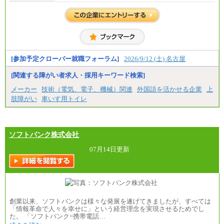
す。
②③
・修士了／月給301,000円
・大学卒／月給282,000円
※技術系応募における、博士課程修了は大学卒(また
は修士了)の金額を最低額とし、経験・能力を考慮の
うえ当社規程に基づき決定いたします。
[参加予定クローバー就職フォーラム]
2026/9/12 (土) 名古屋
[関連する障がい者求人・採用キーワード検索]
中途：
（1）月給 246,660円
メーカー
技術（電気、電子、機械）関連
外国語を活かせる企業
上
（2）時間給 1,500円/月給モデル\337,000～
肢障がい
車いす用トイレ
ソフトバンク株式会社
07月14日更新
創業以来、ソフトバンクは様々な発展を遂げてきましたが、すべては
「情報革命で人々を幸せに」という経営理念を実現させるためでし
た。 「ソフトバンク=携帯電話…