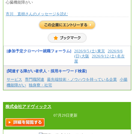
心臓機能障がい
市川 直樹さんのメッセージを読む
[参加予定クローバー就職フォーラム]
2026/9/5 (土) 東京
2026/9/6
(日) 大阪
2026/9/12 (土) 名古
屋
[関連する障がい者求人・採用キーワード検索]
サービス
専門職関連
最先端技術・ノウハウを持っている企業
小腸
機能障がい
独身寮・社宅
株式会社アドヴィックス
07月29日更新