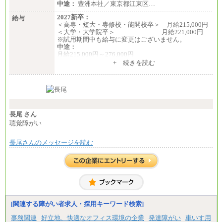
中途：
豊洲本社／東京都江東区…
2027新卒：
給与
＜高専・短大・専修校・能開校卒＞ 月給215,000円
＜大学・大学院卒＞ 月給221,000円
※試用期間中も給与に変更はございません。
中途：
月給215,000円～276,000円
※当社規定による月給制
+ 続きを読む
※試用期間中も給与に変更はございません。
長尾 さん
聴覚障がい
長尾さんのメッセージを読む
[関連する障がい者求人・採用キーワード検索]
事務関連
好立地、快適なオフィス環境の企業
発達障がい
車いす用