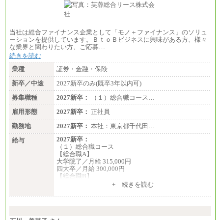
当社は総合ファイナンス企業として「モノ＋ファイナンス」のソリュ
ーションを提供しています。ＢｔｏＢビジネスに興味がある方、様々
な業界と関わりたい方、ご応募…
続きを読む
業種
証券・金融・保険
新卒／中途
2027新卒のみ(既卒3年以内可)
募集職種
2027新卒：
（１）総合職コース…
雇用形態
2027新卒：
正社員
勤務地
2027新卒：
本社：東京都千代田…
2027新卒：
給与
（１）総合職コース
【総合職A】
大学院了／月給 315,000円
四大卒／月給 300,000円
【総合職B】
大学院了／月給 282,000円
+ 続きを読む
四大卒／月給 270,000円
（２）業務職
月給198,300円