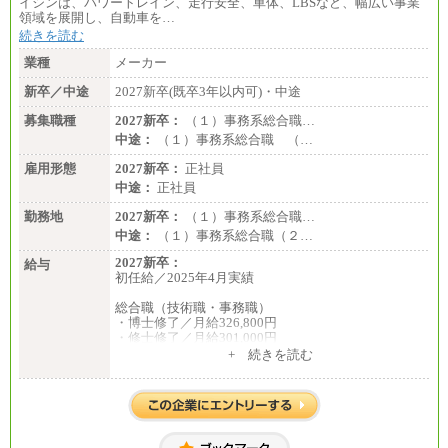
イシンは、パワートレイン、走行安全、車体、LBSなど、幅広い事業
領域を展開し、自動車を…
続きを読む
業種
メーカー
新卒／中途
2027新卒(既卒3年以内可)・中途
募集職種
2027新卒：
（１）事務系総合職…
中途：
（１）事務系総合職 （…
雇用形態
2027新卒：
正社員
中途：
正社員
勤務地
2027新卒：
（１）事務系総合職…
中途：
（１）事務系総合職（２…
2027新卒：
給与
初任給／2025年4月実績
総合職（技術職・事務職）
・博士修了／月給326,800円
・修士修了／月給301,000円
・大学卒／月給282,000円
+ 続きを読む
・高専卒（専攻科）／月給282,000円
・高専卒（本科）／月給256,000円
一般事務職
・博士修了、修士修了、大学卒／月給206,400円
・高専卒（専攻科）／月給206,400円