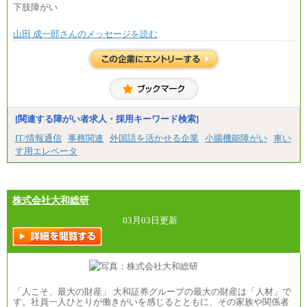
全職種2025年度実績
下肢障がい
※営業職に支給するインセンティブは除く
山田 成一郎さんのメッセージを読む
※試用期間中も給与に変更はございません
中途：
基本月給／20万5000円以上(正社員・準社員）
※経験、能力を考慮の上、当社規定により優遇
いたします
※自己成長支援金(10,000円）を含む
※別途、Workstyle支援金(月額4,000円）
[関連する障がい者求人・採用キーワード検索]
IT/情報通信
事務関連
外国語を活かせる企業
小腸機能障がい
車い
す用エレベータ
株式会社大和総研
03月03日更新
「人こそ、最大の財産」 大和証券グループの最大の財産は「人材」で
す。社員一人ひとりが働きがいを感じるとともに、その家族や関係者