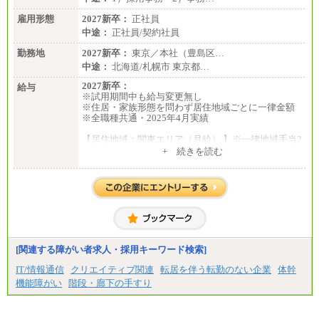
雇用形態
2027新卒：
正社員
中途：
正社員/契約社員
勤務地
2027新卒：
東京／本社（豊島区…
中途：
北海道/札幌市 東京都…
2027新卒：
給与
※試用期間中も給与変更無し
※住居・家族形態を問わず居住地域ごとに一律金額
※全職種共通・2025年4月実績
【居住地域：関東エリア（月給） 】※一律地域手当2
5,000円含む
+ 続きを読む
大学院卒：276,100円
大学卒：250,000円
高専卒：244,800円
短大・専門3年制卒：235,300円
短大・専門2年制卒：222,600円
専門1年制卒：212,900円
【居住地域：関西エリア（月給） 】※一律地域手当1
5,000円含む
[関連する障がい者求人・採用キーワード検索]
大学院卒：266,100円
大学卒：240,000円
IT/情報通信
クリエイティブ関連
転居を伴う転勤のない企業
体幹
高専卒：234,800円
機能障がい
階段・廊下の手すり
短大・専門3年制卒：225,300円
短大・専門2年制卒：212,600円
専門1年制卒：202,900円