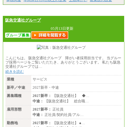
阪急交通社グループ
05月13日更新
こんにちは。 阪急交通社グループ 障がい者採用担当です。 当グルー
プ採用ページをご覧いただたき、ありがとうございます。 私たち阪急
交通社グループでは…
続きを読む
業種
サービス
新卒／中途
2027新卒・中途
募集職種
2027新卒：
【阪急交通社】 ◆…
中途：
【阪急交通社】 総合職…
雇用形態
2027新卒：
正社員
中途：
正社員/契約社員/アル…
勤務地
2027新卒：
【阪急交通社】 ●…