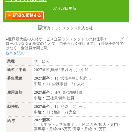
07月28日更新
●世界最大級の人材サービス企業ランスタッドでのお仕事！ ∟グ
ローバルな安定基盤のもとで、自分らしく働けます。 ●特例子会社で
はなく、全社員が同じ職…
続きを読む
業種
サービス
新卒／中途
2027新卒(既卒3年以内可)・中途
募集職種
2027新卒：
1）労務事務…契約…
中途：
1）労務事務 2）人材…
雇用形態
2027新卒：
正社員/契約社員
中途：
正社員/契約社員
勤務地
2027新卒：
1）池袋 2）完…
中途：
1）池袋 2) 完全…
2027新卒：
給与
1）大学卒・大学院修了：月給21万円/短大・専門・
高専卒：月給20.5万円/高卒：月給19.7万円