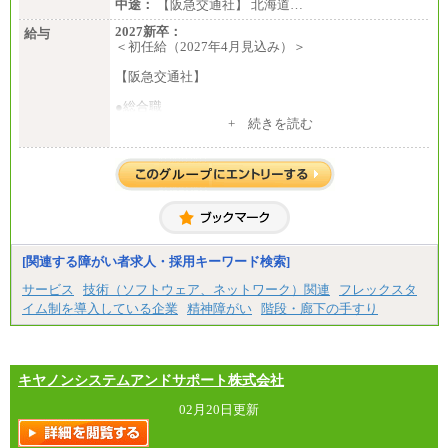
中途：
【阪急交通社】 北海道…
2027新卒：
給与
＜初任給（2027年4月見込み）＞
【阪急交通社】
●総合職
・大学・院卒
+ 続きを読む
月給250,000円(※1)、247,000円(※2)、242,000円
(※3)、239,000円(※4)、237,000円（※5）
・専門・短大卒
月給229,500円(※1)、226,500円(※2)、221,500円
(※3)、218,500円(※4)、216,500円（※5）
※1…東京都、埼玉県、千葉県、神奈川県
※2…大阪府、京都府、兵庫県、滋賀県
[関連する障がい者求人・採用キーワード検索]
※3…愛知県、静岡県
※4…北海道、宮城県、栃木県、群馬県、長野県、新
サービス
技術（ソフトウェア、ネットワーク）関連
フレックスタ
潟県、富山県、石川県、岡山県、広島県、山口県、
イム制を導入している企業
精神障がい
階段・廊下の手すり
香川県、福岡県
※5…青森県、鳥取県、島根県、愛媛県、高知県、大
分県、長崎県、熊本県、宮崎県、鹿児島県、沖縄
県、福島県、山形県
・月給には一律地域手当を含んだ金額を表示
キヤノンシステムアンドサポート株式会社
（一律地域手当：※1…36,000円、※2…33,000円、
※3…28,000円、※4…25,000円、※5…23,000円）
02月20日更新
・試用期間中も給与変更なし