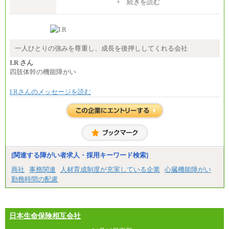
+ 続きを読む
月給209,000 円～
エリアコース(一定地域であれば移動可能なコース)
〈愛知〉月給194,500 円～ 〈福岡〉月給185,000 円～
大学院卒 月給264,000円／大学卒 月給250,000円／短
・一律地域手当なし
大・高専・専門卒 月給225,000円
・試用期間中も給与変更なし
※試用期間中も給与に変更はございません
中途：
◆契約社員
月給：250,000円～400,000円
一人ひとりの強みを尊重し、成長を後押ししてくれる会社
月給187,500円～(※1)、184,000円～(※2)、180,500円
想定年収：4,000,000円～6,000,000円
～(※3)、170,500～(※4)、168,000円～（※5）
※試用期間中も給与に変更はございません。
I.R さん
四肢体幹の機能障がい
※1…東京都、埼玉県、千葉県、神奈川県
※2…大阪府、京都府、兵庫県、滋賀県
※3…愛知県、静岡県
I.Rさんのメッセージを読む
※4…北海道、宮城県、栃木県、群馬県、長野県、新
潟県、富山県、石川県、岡山県、広島県、山口県、
香川県、福岡県
※5…青森県、鳥取県、島根県、愛媛県、高知県、大
分県、長崎県、熊本県、宮崎県、鹿児島県、沖縄
県、福島県、山形県
◆パート・アルバイト
[関連する障がい者求人・採用キーワード検索]
時給制：最低時給額 1,050円～ ※勤務地により異な
る。
商社
事務関連
人材育成制度が充実している企業
心臓機能障がい
勤務時間の配慮
【エアサーブ】
月給223,000円～
・試用期間中も給与変更なし
日本生命保険相互会社