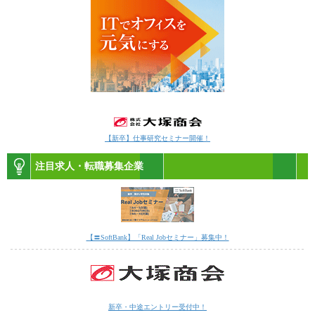
【新卒】仕事研究セミナー開催！
注目求人・転職募集企業
【〓SoftBank】「Real Jobセミナー」募集中！
新卒・中途エントリー受付中！