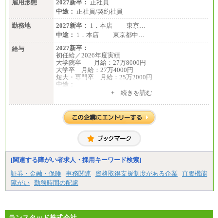
雇用形態
2027新卒：
正社員
中途：
正社員/契約社員
勤務地
2027新卒：
1．本店 東京…
中途：
1．本店 東京都中…
2027新卒：
給与
初任給／2026年度実績
大学院卒 月給：27万8000円
大学卒 月給：27万4000円
短大・専門卒 月給：25万2000円
中途：
（１）（２）共通
+ 続きを読む
月給：24万0000円～34万8420円
※職務経験等を考慮し決定いたします。
※試用期間中も給与に変更はございません
[関連する障がい者求人・採用キーワード検索]
証券・金融・保険
事務関連
資格取得支援制度がある企業
直腸機能
障がい
勤務時間の配慮
ランスタッド株式会社