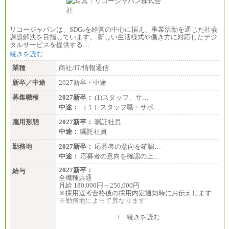
リコージャパンは、SDGsを経営の中心に据え、事業活動を通じた社会
課題解決を目指しています。 新しい生活様式や働き方に対応したデジ
タルサービスを提供する…
続きを読む
業種
商社/IT/情報通信
新卒／中途
2027新卒・中途
募集職種
2027新卒：
(1)スタッフ、サ…
中途：
（１）スタッフ職・サポ…
雇用形態
2027新卒：
嘱託社員
中途：
嘱託社員
勤務地
2027新卒：
応募者の意向を確認…
中途：
応募者の意向を確認の上…
2027新卒：
給与
全職種共通
月給 180,000円～250,000円
※採用選考合格後の採用内定通知時にお伝えします
※勤務地によって異なります
中途：
+ 続きを読む
全職種共通