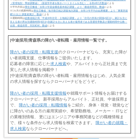
（受理地別・季節調整値）（新規学卒者を除きパートタイムを含む）」令和4年5月数値
による
※平均月収は
厚生労働省「令和３年賃金構造基本統計調査」より「都道府県別」数値
による
※1カ月の残業時間は
厚生労働省「毎月勤労統計調査地方調査 令和３年平均分結果概要」より「事業所規
模5人以上 調査産業計」数値
による
※通勤時間は
総務省統計局「平成30年住宅・土地統計調査」より「住宅の所有の関係(6区分)，家計を主に
支える者の男女別通勤時間(8区分)別家計を主に支える者が雇用者である普通世帯数及び通勤時間中位数－
全国，都道府県，市区町村」数値
による
[中途採用]青森県の障がい者転職・雇用情報一覧です。
障がい者の採用・転職支援
のクローバーナビなら、充実した障が
い者就職支援、仕事情報をご提供いたします。
応募者の障害に応じた
求人検索
や、アルバイトから正社員まで充
実した求人情報を掲載中！
[中途採用]青森県の障がい者転職・雇用情報をはじめ、人気企業
の求人情報を探すならクローバーナビをどうぞ。
障がい者の採用・転職支援情報
や就職サポート情報をお届けする
クローバーナビ。 新卒採用からアルバイト、正社員、中途採用ま
で、
障がい者の採用・転職情報
をご紹介。 身体・視覚・聴覚など
に障がいのある方の雇用実績や、希望勤務地、メーカー・ ITなど
の業種別情報、 更にはエンジニアや事務関連などの職種情報ま
で、様々な条件から求人情報を検索できます。
障がい者の就職・
求人検索
ならクローバーナビへ。