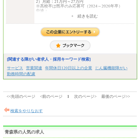
2）月給：21万円～27万円
※高校卒は既卒のみ応募可（2024～2026年卒）
中途：
1）月給：21万円～25万円
+ 続きを読む
2）月給：21万円～27万円
[関連する障がい者求人・採用キーワード検索]
サービス
営業関連
年間休日120日以上の企業
じん臓機能障がい
勤務時間の配慮
<<先頭のページ
<前のページ
1
次のページ>
最後のページ>>
検索をやりなおす
青森県の人気の求人