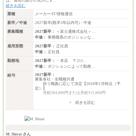
は、過去の誰かの見方にす…
続きを読む
業種
メーカー/IT/情報通信
新卒／中途
2027新卒(既卒3年以内可)・中途
募集職種
2027新卒：
＜富士通株式会社＞…
中途：
事務職系のポジションな…
雇用形態
2027新卒：
正社員
中途：
正社員
勤務地
2027新卒：
・本店 〒211…
中途：
ポジションによって勤務…
2027新卒：
給与
募集各社・全職種共通
担う職責に応じて決定【2026年1月時点（予
定）】
月給284,000円または月給315,000円
※入社後早期から、自律的な業務遂行が求めら
+ 続きを読む
れる職務を担う方については、月額給与315,000円で
す。
なお、高度なスキルや専門性を持ち、より高
い職責を担う方については、さらに高い金額を個別
に設定します。
※習熟度を上げるための育成が一定期間必要で
上司の指示に基づき職務を遂行する方については、
M. Shirai さん