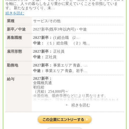
を軸に、人々の暮らしをより豊かに変えていくことを目指していま
す。 新たなまちづくり、未…
続きを読む
業種
サービス/その他
新卒／中途
2027新卒(既卒3年以内可)・中途
募集職種
2027新卒：
(1)総合職 (2…
中途：
（１）総合職 （２）地…
雇用形態
2027新卒：
正社員
中途：
正社員
勤務地
2027新卒：
事業エリア 青森、…
中途：
事業エリア 青森、岩手…
2027新卒：
給与
全職種共通
初任給
（月給）254,000円～
※居住地、最終学歴などにより異なります。
※この他に、該当する場合は各種手当が支給されま
す。
+ 続きを読む
※試用期間中も給与に変更はございません。
中途：
全職種共通
初任給／月給263,000円～