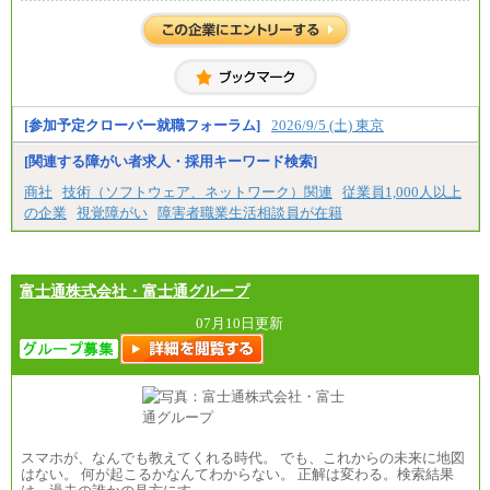
月給 200,000円～250,000円
入社時の処遇は経験・能力を考慮の上、当社規程に
より決定します。
具体的な金額は採用選考合格後に採用内定通知時に
お伝えします。
[参加予定クローバー就職フォーラム]
2026/9/5 (土) 東京
[関連する障がい者求人・採用キーワード検索]
商社
技術（ソフトウェア、ネットワーク）関連
従業員1,000人以上
の企業
視覚障がい
障害者職業生活相談員が在籍
富士通株式会社・富士通グループ
07月10日更新
スマホが、なんでも教えてくれる時代。 でも、これからの未来に地図
はない。 何が起こるかなんてわからない。 正解は変わる。検索結果