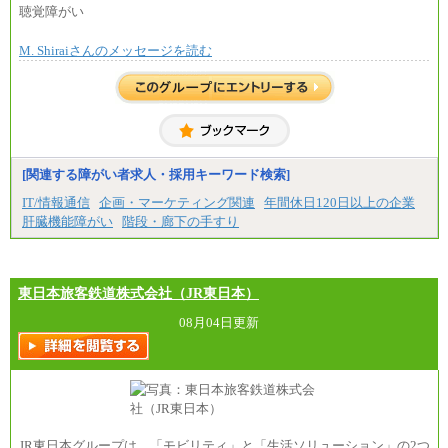
月額給与284,000円となります。
聴覚障がい
※個別に設定する給与については、選考の過程
で決定していきます。
M. Shiraiさんのメッセージを読む
※上記に加え、所定労働時間外に勤務をした場
合には、時間外勤務手当を支給します。
※試用期間中も給与に変更はございません。
中途：
＜募集各社・全職種共通＞
月給21万円以上～
※試用期間中の給与に変更はありません。
[関連する障がい者求人・採用キーワード検索]
※経験・能力を考慮し、当社規定により決定いたし
IT/情報通信
企画・マーケティング関連
年間休日120日以上の企業
ます。
肝臓機能障がい
階段・廊下の手すり
東日本旅客鉄道株式会社（JR東日本）
08月04日更新
JR東日本グループは、「モビリティ」と「生活ソリューション」の2つ