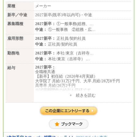
業種
メーカー
新卒／中途
2027新卒(既卒3年以内可)・中途
募集職種
2027新卒：
①一般事務(総務、…
中途：
①一般事務 ②総務・広…
雇用形態
2027新卒：
正社員/契約社員
中途：
正社員/契約社員
勤務地
2027新卒：
本社/東京（吉祥寺…
中途：
本社/東京（吉祥寺） …
2027新卒：
給与
全職種共通
【新卒】初任給（2026年4月実績）
大学院了 月給/31万2千円、大卒 月給/28万8千円
高専卒 月給/26万2千円
※試用期間中の給与も同様です
中途：
+ 続きを読む
全職種共通
【中途】月給19万8千円～
※勤務地によって異なります。
※経験やスキルを考慮し、規定により決定します。
※試用期間中も給与に変更はございません。