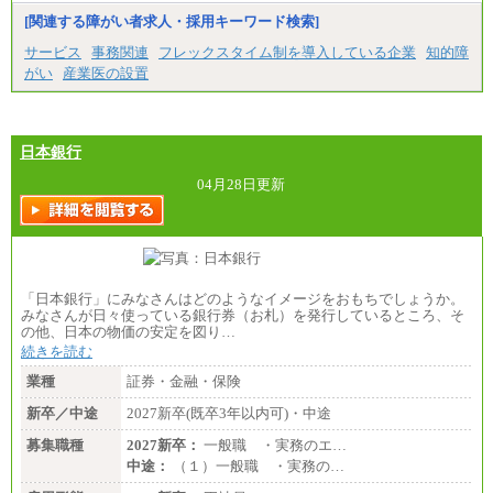
[関連する障がい者求人・採用キーワード検索]
サービス
事務関連
フレックスタイム制を導入している企業
知的障
がい
産業医の設置
日本銀行
04月28日更新
「日本銀行」にみなさんはどのようなイメージをおもちでしょうか。
みなさんが日々使っている銀行券（お札）を発行しているところ、そ
の他、日本の物価の安定を図り…
続きを読む
業種
証券・金融・保険
新卒／中途
2027新卒(既卒3年以内可)・中途
募集職種
2027新卒：
一般職 ・実務のエ…
中途：
（１）一般職 ・実務の…