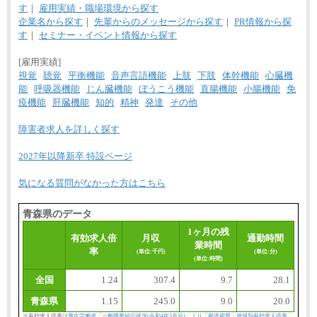
す
｜
雇用実績・職場環境から探す
企業名から探す
｜
先輩からのメッセージから探す
｜
PR情報から探
す
｜
セミナー・イベント情報から探す
[雇用実績]
視覚
聴覚
平衡機能
音声言語機能
上肢
下肢
体幹機能
心臓機
能
呼吸器機能
じん臓機能
ぼうこう機能
直腸機能
小腸機能
免
疫機能
肝臓機能
知的
精神
発達
その他
障害者求人を詳しく探す
2027年以降新卒 特設ページ
気になる質問がなかった方はこちら
青森県のデータ
1ヶ月の残
有効求人倍
月収
通勤時間
業時間
率
(単位:千円)
(単位:分)
(単位:時間)
全国
1.24
307.4
9.7
28.1
青森県
1.15
245.0
9.0
20.0
※有効求人倍率は
厚生労働省「一般職業紹介状況(令和4年5月分)」より「都道府県・地域別有効求人倍率