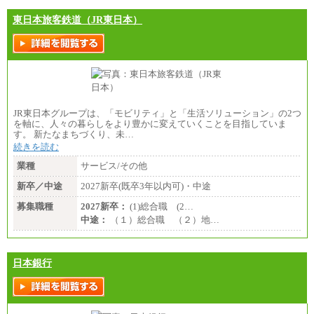
東日本旅客鉄道（JR東日本）
JR東日本グループは、「モビリティ」と「生活ソリューション」の2つ
を軸に、人々の暮らしをより豊かに変えていくことを目指していま
す。 新たなまちづくり、未…
続きを読む
業種
サービス/その他
新卒／中途
2027新卒(既卒3年以内可)・中途
募集職種
2027新卒：
(1)総合職 (2…
中途：
（１）総合職 （２）地…
日本銀行