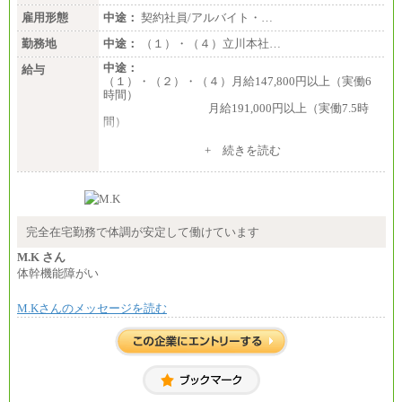
雇用形態
中途：
契約社員/アルバイト・…
勤務地
中途：
（１）・（４）立川本社…
中途：
給与
（１）・（２）・（４）月給147,800円以上（実働6
時間）
月給191,000円以上（実働7.5時
間）
（３）月給191,000円以上（実働7.5時間）
+ 続きを読む
（５）月給147,800円以上（実働6時間）
-----
時給 1,226円（実働4.5時間）
※基本給に加算して以下手当有（いずれも時
間額換算額）
完全在宅勤務で体調が安定して働けています
・退職金相当手当 37円
・賞与相当手当 127円
M.K さん
合計時給額 1,390円
体幹機能障がい
※全ての求人において試用期間中も給与に変更はご
M.Kさんのメッセージを読む
ざいません。