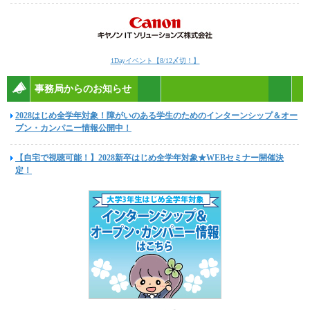
1Dayイベント【8/12〆切！】
事務局からのお知らせ
2028はじめ全学年対象！障がいのある学生のためのインターンシップ＆オー
プン・カンパニー情報公開中！
【自宅で視聴可能！】2028新卒はじめ全学年対象★WEBセミナー開催決
定！