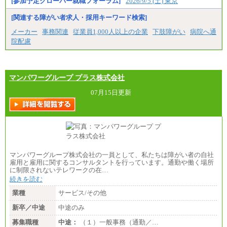
[参加予定クローバー就職フォーラム]
2026/9/5 (土) 東京
[関連する障がい者求人・採用キーワード検索]
メーカー
事務関連
従業員1,000人以上の企業
下肢障がい
病院へ通
院配慮
マンパワーグループ プラス株式会社
07月15日更新
マンパワーグループ株式会社の一員として、私たちは障がい者の自社
雇用と雇用に関するコンサルタントを行っています。通勤や働く場所
に制限されないテレワークの在…
続きを読む
業種
サービス/その他
新卒／中途
中途のみ
募集職種
中途：
（１）一般事務（通勤／…