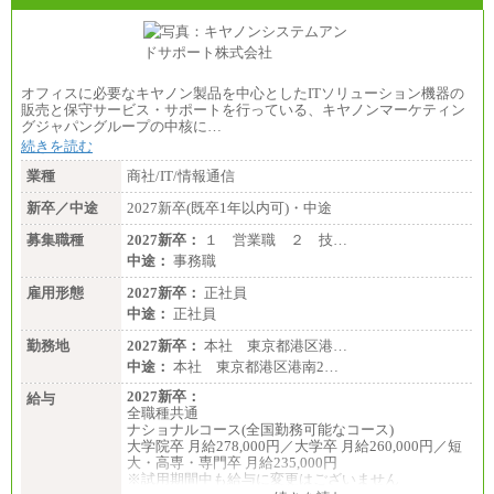
●基幹職（地域限定社員）
・大学・院卒／月給185,000 円～219,000 円 ※勤務地
により異なる。
〈東京・神奈川〉219,000 円
〈大阪・兵庫〉209,000 円
オフィスに必要なキヤノン製品を中心としたITソリューション機器の
〈愛知〉194,500 円 〈福岡〉1
販売と保守サービス・サポートを行っている、キヤノンマーケティン
85,000 円
グジャパングループの中核に…
続きを読む
・専門・短大卒／月給185,000 円～210,000 円 ※勤務
地により異なる。
業種
商社/IT/情報通信
〈東京・神奈川〉210,000 円
〈大阪・兵庫〉200,000 円
新卒／中途
2027新卒(既卒1年以内可)・中途
〈愛知〉194,500 円 〈福
岡〉185,000円
募集職種
2027新卒：
１ 営業職 ２ 技…
中途：
事務職
※基本給のみ（地域手当なし）
※試用期間中も給与変更なし
雇用形態
2027新卒：
正社員
中途：
中途：
正社員
【阪急交通社】
◆正社員/総合職
勤務地
2027新卒：
本社 東京都港区港…
月給250,000円～(※1)、247,000円～(※2)、242,000円
中途：
本社 東京都港区港南2…
～(※3)、239,000円～(※4)、237,000円～（※5）
・月給は一律地域手当を含んだ金額を表示
2027新卒：
給与
（※1…36,000円、※2…33,000円、※3…28,000円、
全職種共通
※4…25,000円、※5…23,000円）
ナショナルコース(全国勤務可能なコース)
・試用期間中も給与変更なし
大学院卒 月給278,000円／大学卒 月給260,000円／短
大・高専・専門卒 月給235,000円
◆正社員/基幹職
※試用期間中も給与に変更はございません
〈東京・神奈川〉月給219,000 円～ 〈大阪・兵庫〉