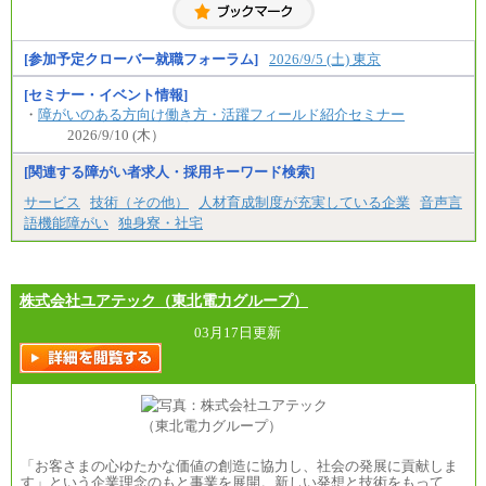
※居住地、年齢により異なります。
※この他に、該当する場合は各種手当が支給されま
す。
※試用期間中も給与に変更はございません
[参加予定クローバー就職フォーラム]
2026/9/5 (土) 東京
[セミナー・イベント情報]
・
障がいのある方向け働き方・活躍フィールド紹介セミナー
2026/9/10 (木）
[関連する障がい者求人・採用キーワード検索]
サービス
技術（その他）
人材育成制度が充実している企業
音声言
語機能障がい
独身寮・社宅
株式会社ユアテック（東北電力グループ）
03月17日更新
「お客さまの心ゆたかな価値の創造に協力し、社会の発展に貢献しま
す」という企業理念のもと事業を展開。新しい発想と技術をもって、