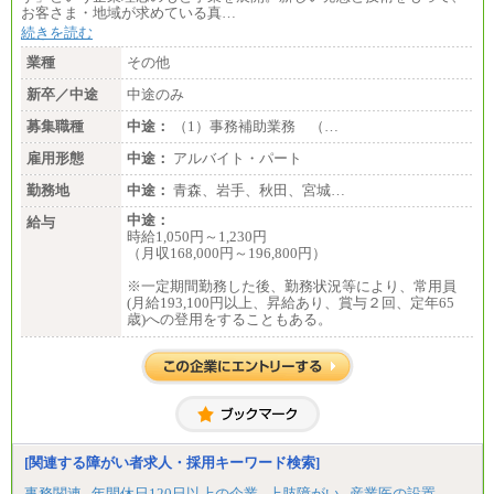
お客さま・地域が求めている真…
続きを読む
業種
その他
新卒／中途
中途のみ
募集職種
中途：
（1）事務補助業務 （…
雇用形態
中途：
アルバイト・パート
勤務地
中途：
青森、岩手、秋田、宮城…
中途：
給与
時給1,050円～1,230円
（月収168,000円～196,800円）
※一定期間勤務した後、勤務状況等により、常用員
(月給193,100円以上、昇給あり、賞与２回、定年65
歳)への登用をすることもある。
[関連する障がい者求人・採用キーワード検索]
事務関連
年間休日120日以上の企業
上肢障がい
産業医の設置