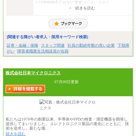
※試用期間中も給与に変更はございません
中途：
+ 続きを読む
一般事務・営業事務共通
月給20万2000円～23万4000円（勤務地により異な
る）
固定残業／なし 試用期間／あり（6か月）
※試用期間中も給与に変更はございません。
[関連する障がい者求人・採用キーワード検索]
証券・金融・保険
スタッフ関連
社員の勤続年数の長い企業
下肢障
がい
障害者職業生活相談員が在籍
株式会社日本マイクロニクス
07月09日更新
私たちは1970年の創業以来、半導体やFPDの検査・測定機器を開発し
提供してまいりました。 エレクトロニクス製品の進化にとともに、技
術を追求し、新たな価…
続きを読む