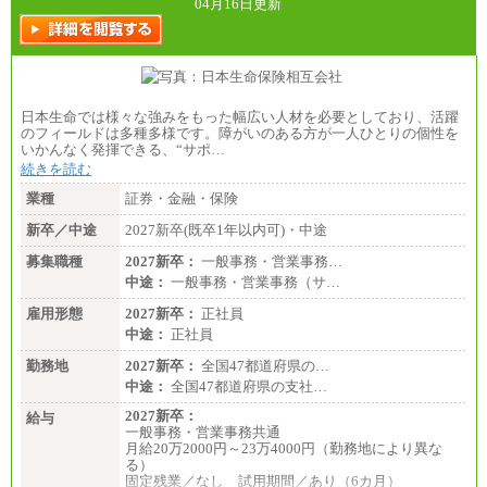
04月16日更新
日本生命では様々な強みをもった幅広い人材を必要としており、活躍
のフィールドは多種多様です。障がいのある方が一人ひとりの個性を
いかんなく発揮できる、“サポ…
続きを読む
業種
証券・金融・保険
新卒／中途
2027新卒(既卒1年以内可)・中途
募集職種
2027新卒：
一般事務・営業事務…
中途：
一般事務・営業事務（サ…
雇用形態
2027新卒：
正社員
中途：
正社員
勤務地
2027新卒：
全国47都道府県の…
中途：
全国47都道府県の支社…
2027新卒：
給与
一般事務・営業事務共通
月給20万2000円～23万4000円（勤務地により異な
る）
固定残業／なし 試用期間／あり（6カ月）