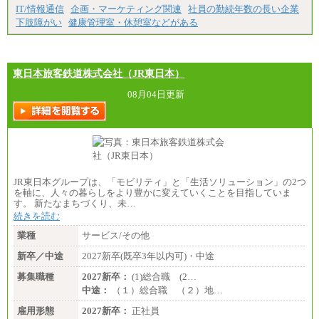
異なります
時間の残業込み）
IT/情報通信
企画・マーケティング関連
社員の勤続年数の長い企業
※試用期間中も給与に変更はございません。
年収（支店）：260万～340万（フルタイムで標準的
下肢障がい
健康管理室・休憩室などがある
なボーナス込みの金額です。上限金額は全社平均20
時間の残業込み）
※年1回評価に応じて昇給有り。(上限あり)
※雇用形態についての補足：事務系職務限定の正社
員となります
東日本旅客鉄道株式会社（JR東日本）
08月04日更新
JR東日本グループは、「モビリティ」と「生活ソリューション」の2つ
を軸に、人々の暮らしをより豊かに変えていくことを目指していま
す。 新たなまちづくり、未…
続きを読む
業種
サービス/その他
新卒／中途
2027新卒(既卒3年以内可)・中途
募集職種
2027新卒：
(1)総合職 (2…
中途：
（１）総合職 （２）地…
雇用形態
2027新卒：
正社員