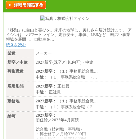
「移動」に自由と喜びを。未来の地球に、美しさを届け続けます。 ア
イシンは、パワートレイン、走行安全、車体、LBSなど、幅広い事業
領域を展開し、自動車を…
続きを読む
業種
メーカー
新卒／中途
2027新卒(既卒3年以内可)・中途
募集職種
2027新卒：
（１）事務系総合職…
中途：
（１）事務系総合職 （…
雇用形態
2027新卒：
正社員
中途：
正社員
勤務地
2027新卒：
（１）事務系総合職…
中途：
（１）事務系総合職（２…
2027新卒：
給与
初任給／2025年4月実績
総合職（技術職・事務職）
・博士修了／月給326,800円
・修士修了／月給301,000円