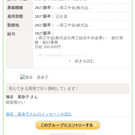
募集職種
2027新卒：
＜商工中金(株式会…
雇用形態
2027新卒：
正社員
勤務地
2027新卒：
＜商工中金(株式会…
2027新卒：
給与
＜商工中金(株式会社商工組合中央金庫)＞ 銀行実
務・銀行事務
月給 300,000円
＜商工中金MIRAIハーベスト＞
月給 230,000円
+ 続きを読む
※試用期間中も給与に変更はございません
安心できる環境で日々挑戦しています！
湊谷 菜奈子 さん
聴覚障がい
湊谷 菜奈子さんのメッセージを読む