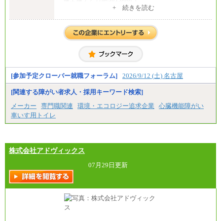
・大学卒／月給282,000円
+ 続きを読む
・高専卒（専攻科）／月給282,000円
・高専卒（本科）／月給256,000円
一般事務職
・博士修了、修士修了、大学卒／月給206,400円
・高専卒（専攻科）／月給206,400円
・高専卒（本科）月給197,800円
・短大卒／月給197,800円
・専門卒（2年）／月給197,800円
[参加予定クローバー就職フォーラム]
2026/9/12 (土) 名古屋
※試用期間中も給与に変更はございません。
[関連する障がい者求人・採用キーワード検索]
中途：
メーカー
専門職関連
環境・エコロジー追求企業
心臓機能障がい
（１）（２）
車いす用トイレ
月給：270,000円～
想定年収：490万円～1,100万円
年収例：
・610万円/28歳・月給34万円
・1,090万円/38歳・月給59万円 *残業代・家族手当
株式会社アドヴィックス
対象外
07月29日更新
（３）
月給：190,000円～
想定年収：340万円～610万円
年収例：
・460万円/28歳・月給26万円
・520万円/32歳・月給29万円