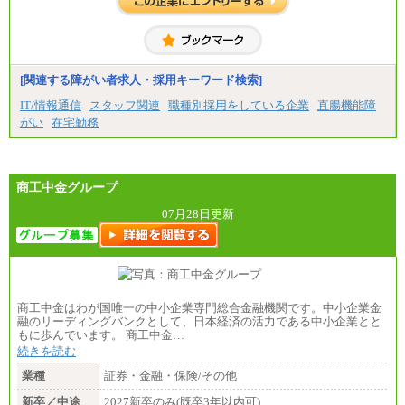
金額を最低額とし、
経験・能力を考慮のうえ、当社規程に基づき決定い
たします。
中途：
下記は新卒採用の給与です。経験者採用の場合、下
記を再下限としてご経験に応じた金額となります。
[関連する障がい者求人・採用キーワード検索]
（1）【正社員】一般事務職種（CS職）：月給255,00
IT/情報通信
スタッフ関連
職種別採用をしている企業
直腸機能障
0円（大学卒）
がい
在宅勤務
（2）【正社員】総合職：月給300,000円（大学卒）
※試用期間も同額
商工中金グループ
07月28日更新
商工中金はわが国唯一の中小企業専門総合金融機関です。中小企業金
融のリーディングバンクとして、日本経済の活力である中小企業とと
もに歩んでいます。 商工中金…
続きを読む
業種
証券・金融・保険/その他
新卒／中途
2027新卒のみ(既卒3年以内可)