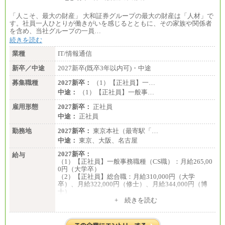
「人こそ、最大の財産」 大和証券グループの最大の財産は「人材」で
す。社員一人ひとりが働きがいを感じるとともに、その家族や関係者
を含め、当社グループの一員…
続きを読む
業種
IT/情報通信
新卒／中途
2027新卒(既卒3年以内可)・中途
募集職種
2027新卒：
（1）【正社員】一…
中途：
（1）【正社員】一般事…
雇用形態
2027新卒：
正社員
中途：
正社員
勤務地
2027新卒：
東京本社（最寄駅「…
中途：
東京、大阪、名古屋
2027新卒：
給与
（1）【正社員】一般事務職種（CS職）：月給265,00
0円（大学卒）
（2）【正社員】総合職：月給310,000円（大学
卒）、月給322,000円（修士）、月給344,000円（博
士）
+ 続きを読む
※見習期間（試用期間、3か月）も給与に変更はござ
いません。
※一般事務職種（CS職）の大学院修了者は大学卒の