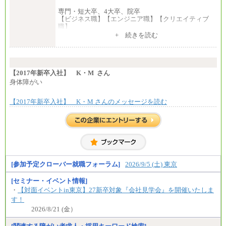
専門・短大卒、4大卒、院卒
【ビジネス職】【エンジニア職】【クリエイティブ
職】
一律：225,000円
+ 続きを読む
※試用期間中も給与に変更はございません 。
中途：
①月給：270,000円～320,000円
②④⑦⑩月給：225,000円～270,000円
【2017年新卒入社】 K・M さん
③月給：250,000円～300,000円
身体障がい
⑤⑥月給：225,000円～300,000円
⑧月給：240,000円～285,000円
【2017年新卒入社】 K・M さんのメッセージを読む
⑨月給：250,000円～330,000円
※経験、能力等を考慮の上、当社規定により決定
※試用期間中も給与に変更はございません。
[参加予定クローバー就職フォーラム]
2026/9/5 (土) 東京
[セミナー・イベント情報]
・
【対面イベントin東京】27新卒対象『会社見学会』を開催いたしま
す！
2026/8/21 (金）