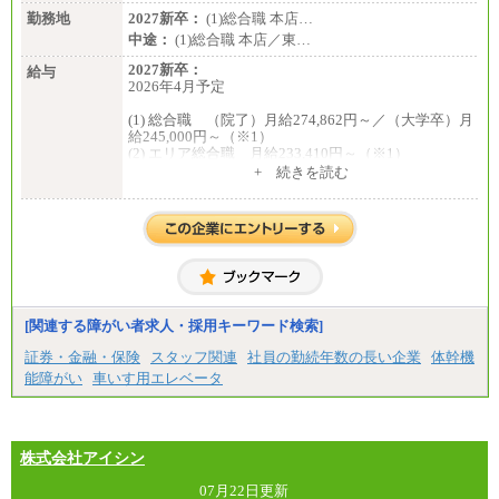
勤務地
2027新卒：
(1)総合職 本店…
中途：
(1)総合職 本店／東…
2027新卒：
給与
2026年4月予定
(1) 総合職 （院了）月給274,862円～／（大学卒）月
給245,000円～（※1）
(2) エリア総合職 月給233,410円～（※1）
(3) アシスタントスタッフ 日給9,800円～12,500円
+ 続きを読む
（※2）
※１ 試用期間６か月（試用期間中も給与に変更
はございません）
※２ 勤務地により異なります
中途：
（1) 総合職 （院了）月給274,862円～／（大学卒）
月給245,000円～（※1）
(2) エリア総合職 月給233,410円～（※1）
(3) アシスタントスタッフ 日給9,800円～12,500円
[関連する障がい者求人・採用キーワード検索]
（※2）
※１ 試用期間６か月（試用期間中も給与に変更
証券・金融・保険
スタッフ関連
社員の勤続年数の長い企業
体幹機
なし）
能障がい
車いす用エレベータ
※２ 勤務地により異なる
株式会社アイシン
07月22日更新