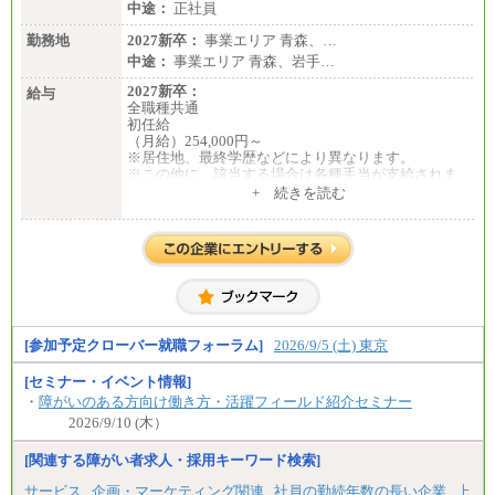
中途：
正社員
勤務地
2027新卒：
事業エリア 青森、…
中途：
事業エリア 青森、岩手…
2027新卒：
給与
全職種共通
初任給
（月給）254,000円～
※居住地、最終学歴などにより異なります。
※この他に、該当する場合は各種手当が支給されま
す。
+ 続きを読む
※試用期間中も給与に変更はございません。
中途：
全職種共通
初任給／月給263,000円～
※居住地、年齢により異なります。
※この他に、該当する場合は各種手当が支給されま
す。
※試用期間中も給与に変更はございません
[参加予定クローバー就職フォーラム]
2026/9/5 (土) 東京
[セミナー・イベント情報]
・
障がいのある方向け働き方・活躍フィールド紹介セミナー
2026/9/10 (木）
[関連する障がい者求人・採用キーワード検索]
サービス
企画・マーケティング関連
社員の勤続年数の長い企業
上