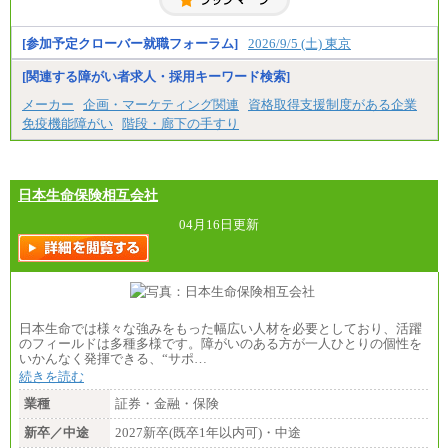
神奈川/1,390円～、静岡/1,240円～、滋賀/1,220円
～、
愛知/1,290円～
[参加予定クローバー就職フォーラム]
2026/9/5 (土) 東京
※正社員・契約社員登用制度あり
※上記給与をベースにスキル・経験に応じて、決定
[関連する障がい者求人・採用キーワード検索]
します。
※試用期間中も給与に変更はございません
メーカー
企画・マーケティング関連
資格取得支援制度がある企業
免疫機能障がい
階段・廊下の手すり
日本生命保険相互会社
04月16日更新
日本生命では様々な強みをもった幅広い人材を必要としており、活躍
のフィールドは多種多様です。障がいのある方が一人ひとりの個性を
いかんなく発揮できる、“サポ…
続きを読む
業種
証券・金融・保険
新卒／中途
2027新卒(既卒1年以内可)・中途