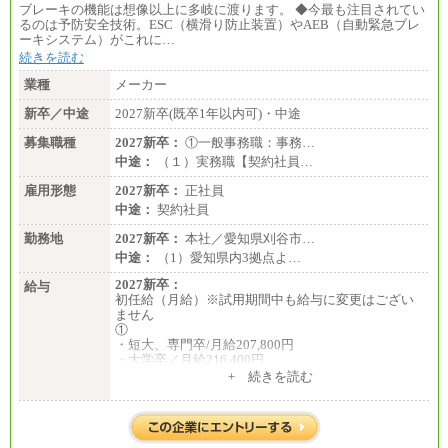
（４）
ブレーキの機能は想像以上に多岐に渡ります。 ◆今最も注目されてい
月給：201,000円～
るのは予防安全技術。ESC（横滑り防止装置）やAEB（自動緊急ブレ
想定年収：360万円～680万円
ーキシステム）がこれに…
年収例：
続きを読む
・520万円/32歳・月給29万円
業種
メーカー
年収例は賞与含む、残業代・家族手当含まず
新卒／中途
2027新卒(既卒1年以内可)・中途
※キャリアや能力等を考慮の上、当社規定により確
定します
募集職種
2027新卒：
①一般事務職：事務…
※残業手当：別途支給
中途：
（１）実務職【契約社員…
※固定給に固定残業代含まず
※試用期間中も給与に変更なし
雇用形態
2027新卒：
正社員
中途：
契約社員
勤務地
2027新卒：
本社／愛知県刈谷市…
中途：
（1）愛知県内3拠点よ…
2027新卒：
給与
初任給（月給）※試用期間中も給与に変更はござい
ません
①
・短大、専門卒/月給207,800円
・大学卒／月給216,400円
※大学院修了は大学卒の金額を最低額とし、経験・
+ 続きを読む
能力を考慮のうえ当社規程に基づき決定いたしま
す。
②③