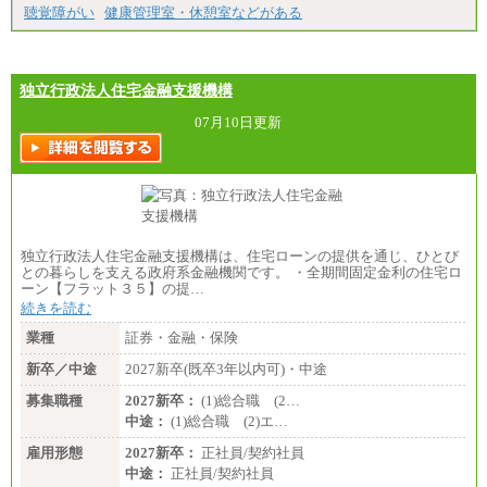
＜総合職＞
聴覚障がい
健康管理室・休憩室などがある
大学院博士 ： 月給345,700円～
大学院修士 ： 月給305,700円～
大学学部・高専（専攻科）： 月給285,700円～
高専・短大： 月給285,700円～
独立行政法人住宅金融支援機構
＜一般職＞
大学(学部・院)・高専（専攻科）： 月給253,100
07月10日更新
円～
高専・短大： 月給248,100円～
※試用期間中の条件変更：無
独立行政法人住宅金融支援機構は、住宅ローンの提供を通じ、ひとび
との暮らしを支える政府系金融機関です。 ・全期間固定金利の住宅ロ
ーン【フラット３５】の提…
続きを読む
業種
証券・金融・保険
新卒／中途
2027新卒(既卒3年以内可)・中途
募集職種
2027新卒：
(1)総合職 (2…
中途：
(1)総合職 (2)エ…
雇用形態
2027新卒：
正社員/契約社員
中途：
正社員/契約社員