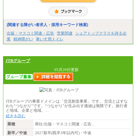
[関連する障がい者求人・採用キーワード検索]
出版・マスコミ関連・広告
営業関連
シェアトップクラスを誇る企
業
精神障がい
車いす用トイレ
JTBグループ
05月20日更新
JTBグループの事業ドメインは「交流創造事業」です。 交流とはすな
わち“つながり”です。“つながり”が生み出す価値は無限です。旅行者
と地域、企業と地域、…
続きを読む
業種
商社/出版・マスコミ関連・広告…
新卒／中途
2027新卒(既卒3年以内可)・中途