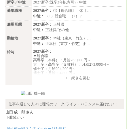
新卒／中途
2027新卒(既卒3年以内可)・中途
募集職種
2027新卒：
①【総合職】 ②【…
中途：
（1）総合職 （2）ア…
雇用形態
2027新卒：
正社員
中途：
正社員/その他
勤務地
2027新卒：
本社（東京・竹芝）…
中途：
※本社（東京・竹芝）ま…
2027新卒：
給与
▼総合職
高専卒（本科）：月給263,000円～
大 卒・高専卒（専攻科）：月給273,000円～
修士了：月給294,200円～
博士了：月給304,800円～
+ 続きを読む
※卓越した能力、高度な技術や実績をお持ちの方
で、それらを入社後の実業務において発揮できると
認められる場合は、 上記の給与に関わらず個別設定
することがあります
▼アソシエイト職
仕事を通して人々に理想のワーク/ライフ・バランスを届けたい！
月給235,000円
山田 成一郎 さん
全職種2025年度実績
下肢障がい
※営業職に支給するインセンティブは除く
山田 成一郎さんのメッセージを読む