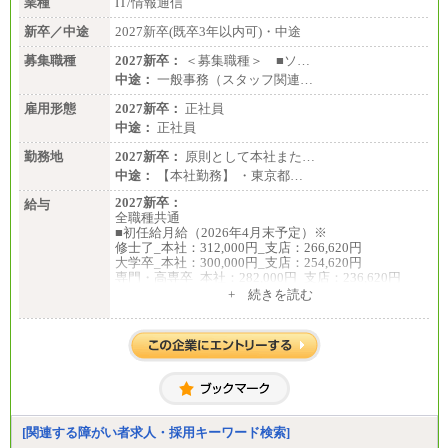
業種
IT/情報通信
総合職 月給224,500～242,600円＋地域手当
※詳細はJTBキャリアサイトよりご確認ください。
新卒／中途
2027新卒(既卒3年以内可)・中途
＜有期社員コース＞
募集職種
2027新卒：
＜募集職種＞ ■ソ…
■(株)JTBビジネストランスフォーム
中途：
一般事務（スタッフ関連…
有期契約職 月給185,000～195,000円
※詳細はJTBキャリアサイトよりご確認ください。
雇用形態
2027新卒：
正社員
中途：
正社員
■(株)JTBパブリッシング ※2027年新卒募集終了
総合職 月給241,000円
勤務地
2027新卒：
原則として本社また…
中途：
中途：
【本社勤務】 ・東京都…
①月給227,000円以上
②月給212,000円以上
2027新卒：
給与
③月給172,500円以上
全職種共通
④月給23万円～37万円
■初任給月給（2026年4月末予定）※
⑤月給20万円～25万円
修士了_本社：312,000円_支店：266,620円
⑥月給33万円～48万円
大学卒_本社：300,000円_支店：254,620円
⑦月給271,000円以上
専門・高専卒_本社：282,000円_支店：236,620円
⑧～⑮月給200,000円〜月給400,000円
+ 続きを読む
⑯月給185,000円以上
※専門性に応じた高い給与水準の採用も実施
⑰月給237,000円以上
中途：
⑱月給212,000円以上
月給（本社）：213,030円＋諸手当
⑲東京：月給202,000 円以上 、京都：月給193,000 円
月給（支店）：164,920円～189,700円＋諸手当
以上
※試用期間中も給与に変更はございません。
⑳月給205,000円以上
※上記はフルタイム勤務で残業ゼロの場合の標準的
㉑月給185,000 円以上
な月額モデルとして掲載。
㉒月給185,000 円以上
※上記のほか、ボーナス支給あり
㉓月給224,500円以上
年収（本社）：330万～380万（フルタイムで標準的
[関連する障がい者求人・採用キーワード検索]
※全コース共通※ 能力・経験・勤務地などにより
なボーナス込みの金額です。上限金額は全社平均20