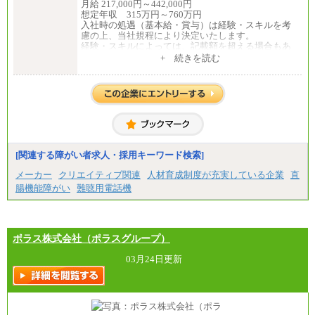
月給 217,000円～442,000円
想定年収 315万円～760万円
入社時の処遇（基本給・賞与）は経験・スキルを考
慮の上、当社規程により決定いたします。
経験・スキルによっては、記載額を超える場合もあ
ります。
+ 続きを読む
※試用期間中も給与に変更はございません。
[関連する障がい者求人・採用キーワード検索]
メーカー
クリエイティブ関連
人材育成制度が充実している企業
直
腸機能障がい
難聴用電話機
ポラス株式会社（ポラスグループ）
03月24日更新