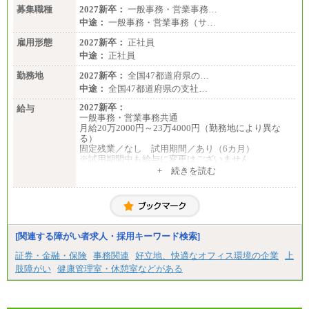
募集職種
2027新卒：
一般事務・営業事務…
中途：
一般事務・営業事務（サ…
雇用形態
2027新卒：
正社員
中途：
正社員
勤務地
2027新卒：
全国47都道府県の…
中途：
全国47都道府県の支社…
2027新卒：
給与
一般事務・営業事務共通
月給20万2000円～23万4000円（勤務地により異な
る）
固定残業／なし 試用期間／あり（6カ月）
※試用期間中も給与に変更はございません
中途：
+ 続きを読む
一般事務・営業事務共通
月給20万2000円～23万4000円（勤務地により異な
る）
固定残業／なし 試用期間／あり（6か月）
※試用期間中も給与に変更はございません。
[関連する障がい者求人・採用キーワード検索]
証券・金融・保険
事務関連
好立地、快適なオフィス環境の企業
上
肢障がい
健康管理室・休憩室などがある