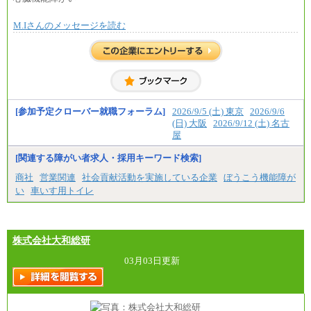
M.Iさんのメッセージを読む
[参加予定クローバー就職フォーラム]
2026/9/5 (土) 東京
2026/9/6
(日) 大阪
2026/9/12 (土) 名古
屋
[関連する障がい者求人・採用キーワード検索]
商社
営業関連
社会貢献活動を実施している企業
ぼうこう機能障が
い
車いす用トイレ
株式会社大和総研
03月03日更新