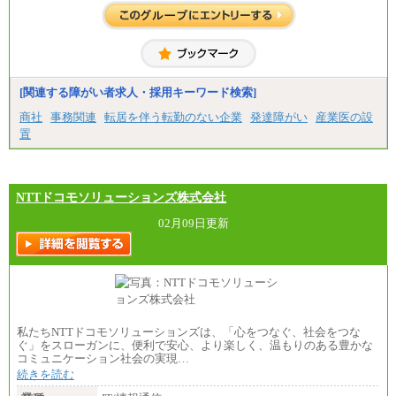
整給
※詳細はJTBキャリアサイトよりご確認ください。
■(株)JTBコミュニケーションデザイン
総合職 月給230,000円
みなし残業手当：20,000円（一律支給）※みなし
残業手当の残業時間は10.43時間。
[関連する障がい者求人・採用キーワード検索]
※超過勤務手当：みなし残業時間を超える残業時
商社
事務関連
転居を伴う転勤のない企業
発達障がい
産業医の設
間に応じて、時間外手当等を支給。
置
エリアサポート職 月給188,000円
※超過勤務手当：残業時間については全額時間外
手当を支給。
NTTドコモソリューションズ株式会社
■（株）JTBグローバルマーケティング＆トラベル
総合職 月給242,000円＋地域間調整給
訪日事業職 月給202,000～227,000円＋地域間調整
02月09日更新
給
※詳細はJTBキャリアサイトよりご確認ください。
■(株)JTBビジネストランスフォーム
総合職 月給205,000～225,000円＋地域間調整給
エリア総合職 月給185,000円＋地域間調整給
※詳細はJTBキャリアサイトよりご確認ください。
私たちNTTドコモソリューションズは、「心をつなぐ、社会をつな
■(株)JTBデータサービス ※2027年新卒募集終了
ぐ」をスローガンに、便利で安心、より楽しく、温もりのある豊かな
総合職 月給186,000～194,000円＋地域手当
コミュニケーション社会の実現…
※詳細はJTBキャリアサイトよりご確認ください。
続きを読む
■I&Jデジタルイノベーション(株)