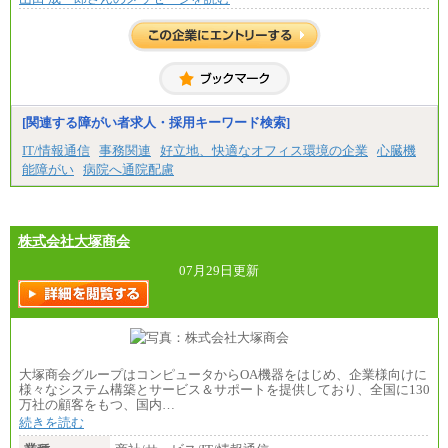
※試用期間中も給与に変更はございません
中途：
基本月給／20万5000円以上(正社員・準社員）
※経験、能力を考慮の上、当社規定により優遇
いたします
※自己成長支援金(10,000円）を含む
※別途、Workstyle支援金(月額4,000円）
[関連する障がい者求人・採用キーワード検索]
IT/情報通信
事務関連
好立地、快適なオフィス環境の企業
心臓機
能障がい
病院へ通院配慮
株式会社大塚商会
07月29日更新
大塚商会グループはコンピュータからOA機器をはじめ、企業様向けに
様々なシステム構築とサービス＆サポートを提供しており、全国に130
万社の顧客をもつ、国内…
続きを読む