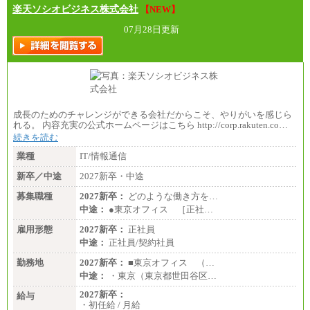
楽天ソシオビジネス株式会社
【NEW】
07月28日更新
成長のためのチャレンジができる会社だからこそ、やりがいを感じら
れる。 内容充実の公式ホームページはこちら http://corp.rakuten.co…
続きを読む
業種
IT/情報通信
新卒／中途
2027新卒・中途
募集職種
2027新卒：
どのような働き方を…
中途：
●東京オフィス ［正社…
雇用形態
2027新卒：
正社員
中途：
正社員/契約社員
勤務地
2027新卒：
■東京オフィス （…
中途：
・東京（東京都世田谷区…
2027新卒：
給与
・初任給 / 月給