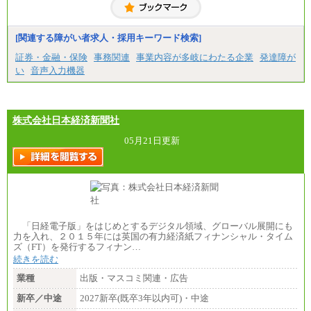
[関連する障がい者求人・採用キーワード検索]
証券・金融・保険
事務関連
事業内容が多岐にわたる企業
発達障が
い
音声入力機器
株式会社日本経済新聞社
05月21日更新
「日経電子版」をはじめとするデジタル領域、グローバル展開にも
力を入れ、２０１５年には英国の有力経済紙フィナンシャル・タイム
ズ（FT）を発行するフィナン…
続きを読む
業種
出版・マスコミ関連・広告
新卒／中途
2027新卒(既卒3年以内可)・中途