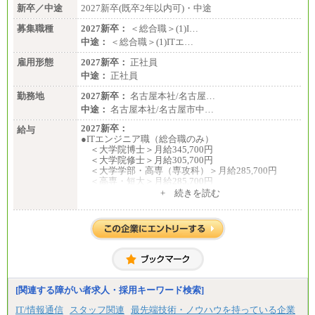
新卒／中途
2027新卒(既卒2年以内可)・中途
募集職種
2027新卒：
＜総合職＞(1)I…
中途：
＜総合職＞(1)ITエ…
雇用形態
2027新卒：
正社員
中途：
正社員
勤務地
2027新卒：
名古屋本社/名古屋…
中途：
名古屋本社/名古屋市中…
2027新卒：
給与
●ITエンジニア職（総合職のみ）
＜大学院博士＞月給345,700円
＜大学院修士＞月給305,700円
＜大学学部・高専（専攻科）＞月給285,700円
＜高専・短大＞月給285,700円
+ 続きを読む
●事務職（総合職／一般職）
＜大学院修士・博士＞月給：305,700円（総合職）
＜大学学部＞月給：285,700円（総合職）／253,10
0円（一般職）
＜高専・短大＞月給：285,700円（総合職）／248,1
00円（一般職）
※試用期間中の条件変更：無
[関連する障がい者求人・採用キーワード検索]
中途：
■正社員採用■
IT/情報通信
スタッフ関連
最先端技術・ノウハウを持っている企業