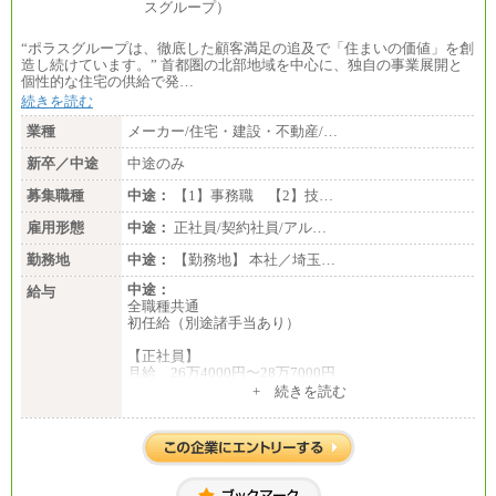
“ポラスグループは、徹底した顧客満足の追及で「住まいの価値」を創
造し続けています。” 首都圏の北部地域を中心に、独自の事業展開と
個性的な住宅の供給で発…
続きを読む
業種
メーカー/住宅・建設・不動産/…
新卒／中途
中途のみ
募集職種
中途：
【1】事務職 【2】技…
雇用形態
中途：
正社員/契約社員/アル…
勤務地
中途：
【勤務地】 本社／埼玉…
中途：
給与
全職種共通
初任給（別途諸手当あり）
【正社員】
月給 26万4000円〜28万7000円
+ 続きを読む
【契約社員】
月給 21万6300円〜27万1200円
【アルバイト・パート・時給制】
千葉／1,290円～、東京／1,390円～、埼玉/1,315円
～、