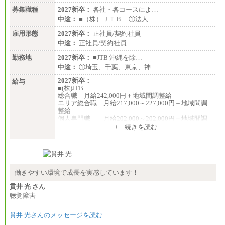
募集職種
2027新卒：
各社・各コースによ…
中途：
■（株）ＪＴＢ ①法人…
雇用形態
2027新卒：
正社員/契約社員
中途：
正社員/契約社員
勤務地
2027新卒：
■JTB 沖縄を除…
中途：
①埼玉、千葉、東京、神…
2027新卒：
給与
■(株)JTB
総合職 月給242,000円＋地域間調整給
エリア総合職 月給217,000～227,000円＋地域間調
整給
個人専門職 月給202,000～202,000円＋地域間調
整給
+ 続きを読む
※詳細はJTBキャリアサイトよりご確認ください。
■(株)JTB商事
総合職 月給208,000～235,000円
エリア総合職 月給180,000～205,000円＋地域手当
※詳細はJTBキャリアサイトよりご確認ください。
働きやすい環境で成長を実感しています！
■(株)JTBパブリッシング ※2027年新卒募集終了
貫井 光 さん
総合職 月給271,000円
聴覚障害
■(株)JTBビジネストラベルソリューションズ
貫井 光さんのメッセージを読む
総合職 月給220,000～230,000円＋地域間調整給
エリア総合職 月給206,000円～214,000＋地域間調