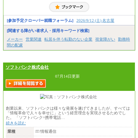
・修士了／月給301,000円
・大学卒／月給282,000円
※技術系応募における、博士課程修了は大学卒(また
は修士了)の金額を最低額とし、経験・能力を考慮の
うえ当社規程に基づき決定いたします。
[参加予定クローバー就職フォーラム]
2026/9/12 (土) 名古屋
[関連する障がい者求人・採用キーワード検索]
中途：
（1）月給 246,660円
メーカー
営業関連
転居を伴う転勤のない企業
視覚障がい
勤務時
（2）時間給 1,500円/月給モデル\337,000～
間の配慮
ソフトバンク株式会社
07月14日更新
創業以来、ソフトバンクは様々な発展を遂げてきましたが、すべては
「情報革命で人々を幸せに」という経営理念を実現させるためでし
た。 「ソフトバンク=携帯電話…
続きを読む
業種
IT/情報通信