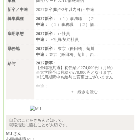
業種
商社/サービス/IT/情報通信
新卒／中途
2027新卒(既卒2年以内可)・中途
募集職種
2027新卒：
（１）事務職 （２…
中途：
（１）事務職 （２）物…
雇用形態
2027新卒：
正社員
中途：
正社員/契約社員
勤務地
2027新卒：
東京（飯田橋、菊川…
中途：
東京（飯田橋、菊川、西…
2027新卒：
給与
【全職種共通】初任給／274,000円（月給）
※大学院卒は月給が278,000円となります。
※試用期間中も給与に変更はございません
中途：
（１）～（４）274,000円（月給）～
+ 続きを読む
（５）235,000円（月給）～
※経験・年齢などを考慮のうえ、当社規程により優
遇します。
※業務内容・勤務形態に応じて、上記給与の範囲内
でご相談をさせていただく事があります
※試用期間中も給与に変更はございません
自分のことをきちんと知って、
就職活動に臨むことが大切です。
M.I さん
心臓機能障がい