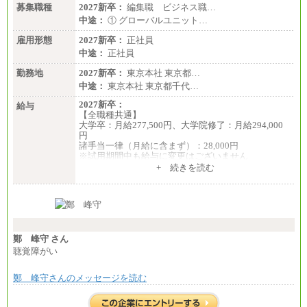
募集職種
2027新卒：
編集職 ビジネス職…
中途：
① グローバルユニット…
雇用形態
2027新卒：
正社員
中途：
正社員
勤務地
2027新卒：
東京本社 東京都…
中途：
東京本社 東京都千代…
2027新卒：
給与
【全職種共通】
大学卒：月給277,500円、大学院修了：月給294,000
円
諸手当一律（月給に含まず）：28,000円
※試用期間中も給与に変更はございません
中途：
+ 続きを読む
【全職種共通】
月給370,000円～
※経験・能力等を考慮の上、当社規定により決定し
ます。
※試用期間中も給与に変更はございません。
※想定年収 6,000,000円～（住居費補助、子手当など
の各種手当を含む金額です）
鄭 峰守 さん
聴覚障がい
鄭 峰守さんのメッセージを読む