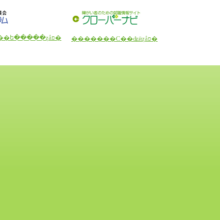
�������С������ե�����ȥåפ�
�������С��ʥӥȥåפ�