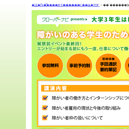
�㳲�Ԥε�͡����ѤΥ������С��ʥ�TOP