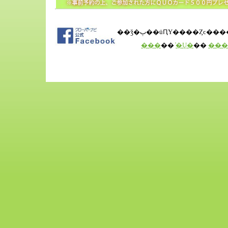
��ǯ�ٻ��üԤΥ����Ȥϲ�
���
��
̾�Ų�
��
��